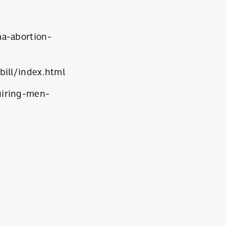
a-abortion-
ill/index.html
uiring-men-