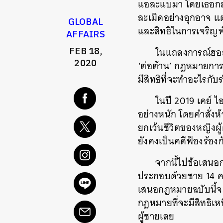
แอละแบมา
โดยเธอกล
ละเมิดอย่างอุกอาจ
แต
GLOBAL
และสิทธิในการเจริญพัน
AFFAIRS
FEB 18,
ในแถลงการณ์ฮอลล
2020
‘
ต่อต้าน
’
กฎหมายการห
มีสิทธิที่จะทำอะไรก
ในปี
2019
เคย์
ไอ
อย่างหนัก
โดยคำสั่งห
ยกเว้นชีวิตของหญิงผู้
ยังคงเป็นคดีฟ้องร้องกั
จากนี้ไปข้อเสนอ
ประกอบด้วยชาย
14
ค
เสนอกฎหมายฉบับนี้จะ
กฎหมายที่จะมีสิทธิเห
ผู้ชายเลย