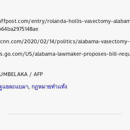
ffpost.com/entry/rolanda-hollis-vasectomy-alabam
b64ba2975148ae
n.cnn.com/2020/02/14/politics/alabama-vasectomy-b
s.go.com/US/alabama-lawmaker-proposes-bill-req
UMBELAKA / AFP
นหา
ัฐแอละแบมา
,
กฎหมายทำแท้ง
SHARE
TWEET
LINE
EMAIL