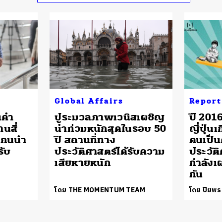
Global Affairs
Report
นคำ
ประมวลภาพเวนิสเผชิญ
ปี 2016
นสี่
น้ำท่วมหนักสุดในรอบ 50
ญี่ปุ่น
่แกนนำ
ปี สถานที่ทาง
คนเป็น
รับ
ประวัติศาสตร์ได้รับความ
ประวัต
เสียหายหนัก
กำลังเ
กัน
โดย THE MOMENTUM TEAM
โดย ปิยพร