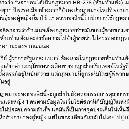
่าวว่า
“
หลายคนได้เห็นกฎหมาย
HB-238 (
ห้ามทำแท้ง
)
แ
่ทุกๆ
ปีพรรคเสียงข้างมากก็ยังคงนำกฎหมายใหม่ที่พยาย
ธุ์ของผู้หญิงนี้มาใช้
เราควรมองสิ่งนี้ว่าเป็นการใช้กฎหม
ิสกล่าวว่าข้อเสนอเรื่องกฎหมายทำหมันของผู้ชายของเธอม
้ามทำแท้งและส่งข้อความไปยังผู้ชายว่า
ไม่ควรออกกฎหม
ับร่างกายของพวกเธอเอง
วีย์
ผู้ว่าการรัฐแอละแบมาได้ลงนามในกฎหมายห้ามทำแท้งท
้ามดังกล่าวระบุโทษความผิดทางอาญาสำหรับแพทย์ในรัฐที
ตั้งครรภ์อยู่ในอันตราย
แต่กฎหมายนี้ถูกระงับโดยผู้พิพา
นอยู่
กฎหมายของฮอลลิสนี้จะถูกส่งไปยังคณะกรรมการตุลาการเพื
นและหญิง 1 คนตามข้อมูลในเว็บไซต์สภานิติบัญญัติแห่งรั
ไม่ประสบความสำเร็จ แต่มันก็เป็นการจุดประเด็นให้เห
นือร่างกายของผู้หญิง แต่ในขณะเดียวกันกลับไม่เคยไปยุ่งเ