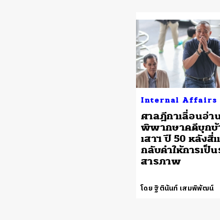
Internal Affairs
ศาลฎีกาเลื่อนอ่า
พิพากษาคดีบุกบ้า
เสาฯ ปี 50 หลังสี
กลับคำให้การเป็น
สารภาพ
โดย ฐิตินันท์ เสมพิพัฒน์