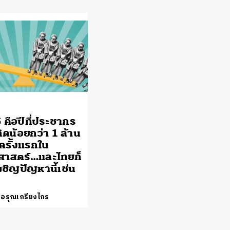
 คือปีที่ประชากร
เกิดน้อยกว่า 1 ล้าน
ครั้งแรกใน
ิศาสตร์…และไทยก็
ผชิญปัญหานี้เช่น
 อรุณเกรียงไกร