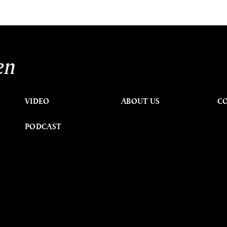
en
VIDEO
ABOUT US
C
PODCAST