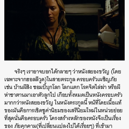
จริงๆ เราอาจบอกได้กลายๆ ว่าหนังสยองขวัญ (โดย
เฉพาะจากฮอลลีวูด)ในสายตระกูล ครอบครัวเผชิญภัย
เช่น บ้านผีสิง ซอมบี้บุกโลก โลกแตก โรคจิตไล่ฆ่า หรือผี
ห่าซาตานมาเอาตัวลูกไป เกือบทั้งหมดเป็นหนังครอบครัว
มากกว่าหนังสยองขวัญ ในหนังตระกูลนี้ หน้ที่โดยเนื้อแท้
ของมันคือการเชิดชูค่านิยมของเสรีนิยมใหม่ในหน่วยย่อย
ที่สุดนั่นคือครอบครัว โครงสร้างหลักของหนังจึงเป็นเรื่อง
ของ ภัยคุกคาม(ที่เปลี่ยนแปลงไปได้เรื่อยๆ) ที่เข้ามา