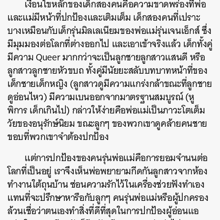
เงื่อนไขหลักของเด็กสองคนคือความขาดพร่องที่พ่อ
และแม่มีหน้าที่ปกป้องและเติมเต็ม เด็กสองคนที่เปราะ
บางเหมือนกับเด็กรุ่นมิลเลเนียมของพ่อแม่รุ่นเจนเอ็กส์ ซึ่ง
มีมุมมองต่อโลกที่ต่างออกไป และเอาเข้าจริงแล้ว เด็กทั้งคู่
มีความ Queer มากกว่าจะเป็นลูกชายลูกสาวแสนดี หรือ
ลูกสาวลูกชายหัวขบถ ทั้งคู่มีนัยยะสลับบทบาทหน้าที่ของ
เด็กชายเด็กหญิง (ลูกสาวดูมีความแกร่งกล้าขณะที่ลูกชาย
ดูอ่อนไหว) มีความเบนออกจากมาตรฐานสมบูรณ์ (หู
พิการ เด็กเกินไป) กล่าวให้ง่ายคือพ่อแม่เป็นภาวะโตเต็ม
วัยของอนุรักษ์นิยม ขณะลูกๆ ของพวกเขาดูคล้ายคนชาย
ขอบที่พวกเขาจำต้องปกป้อง
แต่การปกป้องของคนรุ่นพ่อแม่คือการยอมจำนนต่อ
โลกที่เป็นอยู่ เราจึงเห็นพ่อพยายามกีดกันลูกสาวจากห้อง
ทำงานใต้ถุนบ้าน ซ่อนความรักไว้ในเครื่องช่วยฟังทำเอง
แทนที่จะปรึกษาหารือกับลูกๆ คนรุ่นพ่อแม่หรือผู้ปกครอง
ล้วนเชื่อว่าตนเองทำสิ่งที่ดีที่สุดในการปกป้องผู้อ่อนแอ