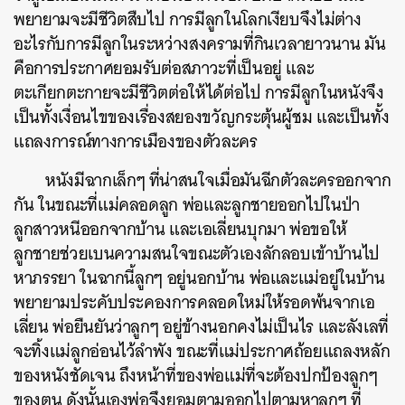
พยายามจะมีชีวิตสืบไป การมีลูกในโลกเงียบจึงไม่ต่าง
อะไรกับการมีลูกในระหว่างสงครามที่กินเวลายาวนาน มัน
คือการประกาศยอมรับต่อสภาวะที่เป็นอยู่ และ
ตะเกียกตะกายจะมีชีวิตต่อให้ได้ต่อไป การมีลูกในหนังจึง
เป็นทั้งเงื่อนไขของเรื่องสยองขวัญกระตุ้นผู้ชม และเป็นทั้ง
แถลงการณ์ทางการเมืองของตัวละคร
ค้นหา
หนังมีฉากเล็กๆ ที่น่าสนใจเมื่อมันฉีกตัวละครออกจาก
กัน ในขณะที่แม่คลอดลูก พ่อและลูกชายออกไปในป่า
SHARE
TWEET
LINE
EMAIL
ลูกสาวหนีออกจากบ้าน และเอเลี่ยนบุกมา พ่อขอให้
ลูกชายช่วยเบนความสนใจขณะตัวเองลักลอบเข้าบ้านไป
หาภรรยา ในฉากนี้ลูกๆ อยู่นอกบ้าน พ่อและแม่อยู่ในบ้าน
พยายามประคับประคองการคลอดใหม่ให้รอดพ้นจากเอ
เลี่ยน พ่อยืนยันว่าลูกๆ อยู่ข้างนอกคงไม่เป็นไร และลังเลที่
จะทิ้งแม่ลูกอ่อนไว้ลำพัง ขณะที่แม่ประกาศถ้อยแถลงหลัก
ของหนังชัดเจน ถึงหน้าที่ของพ่อแม่ที่จะต้องปกป้องลูกๆ
ของตน ดังนั้นเองพ่อจึงยอมตามออกไปตามหาลูกๆ ที่