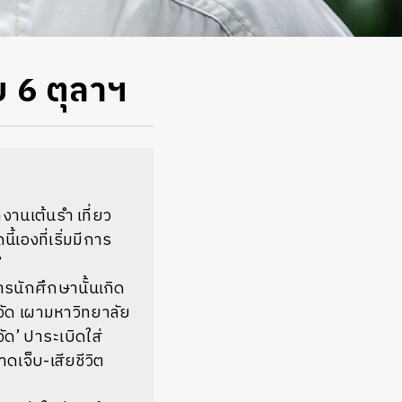
ับ 6 ตุลาฯ
านเต้นรำ เที่ยว
้เองที่เริ่มมีการ
’
นักศึกษานั้นเกิด
าจัด เผามหาวิทยาลัย
จัด’ ปาระเบิดใส่
เจ็บ-เสียชีวิต