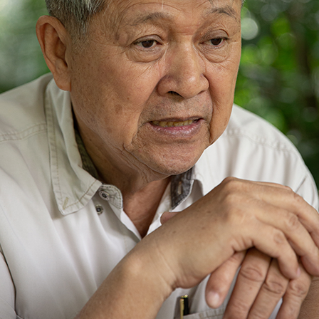
SHARE
TWEET
LINE
EMAIL