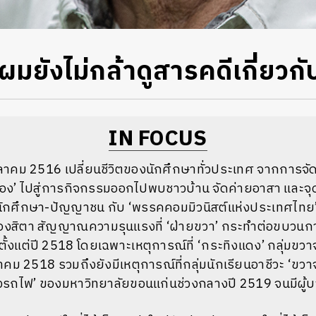
้ ผมยังไม่กล้าดูสารคดีเกี่ยวก
IN FOCUS
ลาคม 2516 เปลี่ยนชีวิตของนักศึกษาทั่วประเทศ จากการจัดง
 ‘ซ่อง’ ไปสู่การกิจกรรมออกไปพบชาวบ้าน จัดค่ายอาสา และจุดนี
างนักศึกษา-ปัญญาชน กับ ‘พรรคคอมมิวนิสต์แห่งประเทศไทย
สิตา สัญญาณความรุนแรงที่ ‘ฝ่ายขวา’ กระทำต่อขบวนการ
องตั้งแต่ปี 2518 โดยเฉพาะเหตุการณ์ที่ ‘กระทิงแดง’ กลุ่มขว
ิงหาคม 2518 รวมถึงยังมีเหตุการณ์ที่กลุ่มนักเรียนอาชีวะ ‘ขวา
งรถไฟ’ ของมหาวิทยาลัยขอนแก่นช่วงกลางปี 2519 จนมีผู้บาด