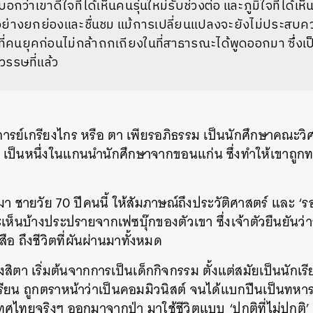
บอกว่าเขาดีใจที่ได้เห็นคนรุ่นใหม่รับช่วงต่อ และภูมิใจที่ได้เห
อย่างยกย่องและชื่นชม แม้การเปลี่ยนแปลงจะยังไม่ประสบคว
องที่คนยุคก่อนไม่กล้าถกเถียงในที่สาธารณะได้พูดออกมา ซึ่งเ
ศวรรษที่แล้ว
า การย์เกรียงไกร หรือ ตา เพียรอภิธรรม เป็นนักศึกษาคณะ
เป็นหนึ่งในแกนนำนักศึกษาจากขอนแก่น ซึ่งทำให้เขาถูก
า ชายวัย 70 ปีคนนี้ ให้สัมภาษณ์ถึงประวัติศาสตร์ และ ‘รอ
เห็นบ้างประปรายจากเฟซบุ๊กของตัวเขา ซึ่งเจ้าตัวยืนยันว่า
ือ ถึงชีวิตที่ผันผ่านมาทั้งหมด
ของสิตา เริ่มต้นจากการเป็นเด็กกิจกรรม ตั้งแต่สมัยเป็นนัก
รียน ถูกตราหน้าว่าเป็นคอมมิวนิสต์ จนได้แบกปืนเป็นทหา
ศไทยจริงๆ ออกมาจากป่า มาใช้ชีวิตแบบ ‘ปกติที่ไม่ปกติ’