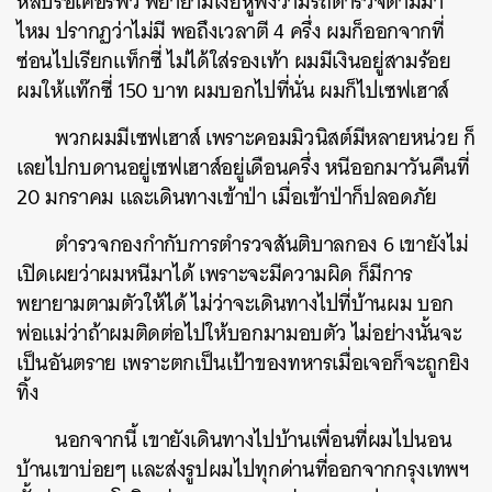
หลบรอเคอร์ฟิว พยายามเงี่ยหูฟังว่ามีรถตำรวจตามมา
ไหม ปรากฏว่าไม่มี พอถึงเวลาตี 4 ครึ่ง ผมก็ออกจากที่
ซ่อนไปเรียกแท็กซี่ ไม่ได้ใส่รองเท้า ผมมีเงินอยู่สามร้อย
ผมให้แท๊กซี่ 150 บาท ผมบอกไปที่นั่น ผมก็ไปเซฟเฮาส์
พวกผมมีเซฟเฮาส์ เพราะคอมมิวนิสต์มีหลายหน่วย ก็
เลยไปกบดานอยู่เซฟเฮาส์อยู่เดือนครึ่ง หนีออกมาวันคืนที่
20 มกราคม และเดินทางเข้าป่า เมื่อเข้าป่าก็ปลอดภัย
ตำรวจกองกำกับการตำรวจสันติบาลกอง 6 เขายังไม่
เปิดเผยว่าผมหนีมาได้ เพราะจะมีความผิด ก็มีการ
พยายามตามตัวให้ได้ ไม่ว่าจะเดินทางไปที่บ้านผม บอก
พ่อแม่ว่าถ้าผมติดต่อไปให้บอกมามอบตัว ไม่อย่างนั้นจะ
เป็นอันตราย เพราะตกเป็นเป้าของทหารเมื่อเจอก็จะถูกยิง
ทิ้ง
นอกจากนี้ เขายังเดินทางไปบ้านเพื่อนที่ผมไปนอน
บ้านเขาบ่อยๆ และส่งรูปผมไปทุกด่านที่ออกจากกรุงเทพฯ