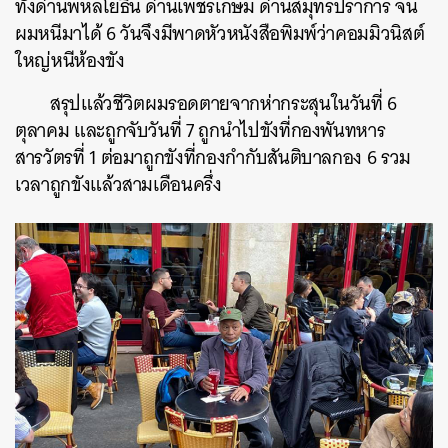
ทั้งด่านพหลโยธิน ด่านเพชรเกษม ด่านสมุทรปราการ จน
ผมหนีมาได้ 6 วันจึงมีพาดหัวหนังสือพิมพ์ว่าคอมมิวนิสต์
ใหญ่หนีห้องขัง
สรุปแล้วชีวิตผมรอดตายจากห่ากระสุนในวันที่ 6
ตุลาคม และถูกจับวันที่ 7 ถูกนำไปขังที่กองพันทหาร
สารวัตรที่ 1 ต่อมาถูกขังที่กองกำกับสันติบาลกอง 6 รวม
เวลาถูกขังแล้วสามเดือนครึ่ง