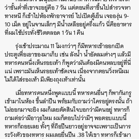
ว่าขั้นต่ำที่เขาจะอยู่คือ 7 วัน แต่ตอนที่เราขึ้นไปสำรวจหา
ทางหนี ก็เข้าไปห้องพักอาจารย์ ไปเปิดตู้เย็น เจอองุ่น 9-
10 เม็ด อยู่ในจานเล็กๆ มีน้ำเหลืออยู่ครึ่งแก้ว นี่คืออาหาร
ที่ผมใช้ประทั่งชีวิตตลอด 1 วัน 1 คืน
รุ่งเช้าประมาณ 11 โมงกว่าๆ ก็มีทหารเข้าออกเปิด
ประตูเพื่อเอาของมาเก็บ เช่น ลังน้ำ น้ำอัดลมต่างๆ แล้วมี
ทหารคนหนึ่งเห็นรอยเท้า ก็พูดว่ามันต้องมีคนหลบอยู่ที่นี่
แน่ เพราะมันเห็นรอยเท้าชัดเจน เนื่องจากตอนวิ่งหนีผม
ไม่ได้ใส่รองเท้า มีเพียงถุงเท้าเท่านั้น
เมื่อทหารคนหนึ่งพูดแบบนี้ ทหารคนอื่นๆ ก็พากันกรู
เข้ามาในห้อง ขึ้นลำปืน พร้อมกับถามว่าใครอยู่ตรงนั้น ถ้า
ไม่ออกมาจะยิง ผมก็เลยตัดสินใจบอกว่ามีคนอยู่ ทหารก็
ถามต่อว่ามีอาวุธไหม ผมก็ตอบไปว่ามีๆ พอตอบแบบนี้
ทหารก็ถอยเลย ทั้งๆ ที่ถือปืนยาวอยู่อาจจะเพราะเป็นการ
ระวังตัวของทหาร ผมเลยยื่นปืน .38 ให้เขา ทหารก็เข้ามา