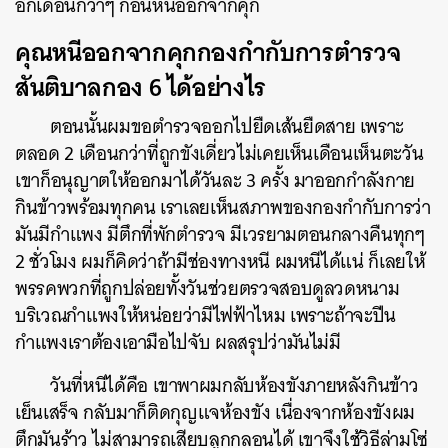
อีกเดือนกว่าๆ ก่อนหนีออกจากคุก
คุณหนีออกจากคุกกองกำกับการตำรวจ
สันติบาลกอง 6 ได้อย่างไร
ตอนนั้นผมขอตำรวจออกไปยืดเส้นยืดสาย เพราะ
ตลอด 2 เดือนกว่าที่ถูกขังเดี่ยวไม่เคยเห็นเดือนเห็นตะวัน
เขาก็อนุญาตให้ออกมาได้วันละ 3 ครั้ง มาออกกำลังกาย
กินข้าวพร้อมทุกคน เราเลยเห็นสภาพของกองกำกับการว่า
มันมีกำแพง มีตึกที่พักตำรวจ มีเวรยามตอนกลางคืนทุกๆ
2 ชั่วโมง ผมก็คิดว่าถ้ามีช่องทางหนี ผมหนีได้แน่ ก็เลยให้
พรรคพวกที่ถูกปล่อยทั้งวันช่วยตรวจสอบดูลวดหนาม
บริเวณกำแพงให้หน่อยว่ามีไฟฟ้าไหม เพราะถ้าจะปีน
กำแพงเราต้องเอามือไปจับ ผลสรุปว่ามันไม่มี
วันที่หนีได้คือ เขาพาผมกลับห้องขังภายหลังกินข้าว
เย็นเสร็จ กลับมาก็ติดกุญแจห้องขัง เนื่องจากห้องขังผม
ตึกมันร้าว ไม่สามารถเสียบลูกกลอนได้ เขาจึงใช้วิธีล่ามโซ่