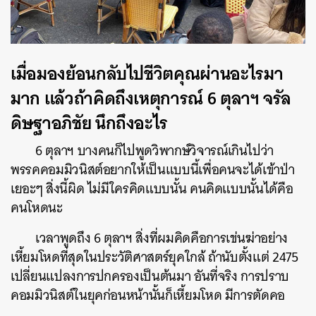
เมื่อมองย้อนกลับไปชีวิตคุณผ่านอะไรมา
มาก แล้วถ้าคิดถึงเหตุการณ์ 6 ตุลาฯ จรัล
ดิษฐาอภิชัย นึกถึงอะไร
6 ตุลาฯ บางคนก็ไปพูดวิพากษ์วิจารณ์เกินไปว่า
พรรคคอมมิวนิสต์อยากให้เป็นแบบนี้เพื่อคนจะได้เข้าป่า
เยอะๆ สิ่งนี้ผิด ไม่มีใครคิดแบบนั้น คนคิดแบบนั้นได้คือ
คนโหดนะ
เวลาพูดถึง 6 ตุลาฯ สิ่งที่ผมคิดคือการเข่นฆ่าอย่าง
เหี้ยมโหดที่สุดในประวัติศาสตร์ยุคใกล้ ถ้านับตั้งแต่ 2475
เปลี่ยนแปลงการปกครองเป็นต้นมา อันที่จริง การปราบ
คอมมิวนิสต์ในยุคก่อนหน้านั้นก็เหี้ยมโหด มีการตัดคอ