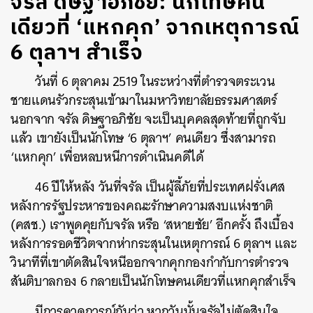
จรัล ดิษฐาอภิชัย: นักโทษคน
เดียวที่ ‘แหกคุก’ จากเหตุการณ์
6 ตุลาฯ สำเร็จ
วันที่ 6 ตุลาคม 2519 ในระหว่างที่ตำรวจตระเวน
ชายแดนรัวกระสุนเข้ามาในมหาวิทยาลัยธรรมศาสตร์
นอกจาก จรัล ดิษฐาอภิชัย จะเป็นบุคคลสุดท้ายที่ถูกจับ
แล้ว เขายังเป็นนักโทษ ‘6 ตุลาฯ’ คนเดียว ซึ่งสามารถ
‘แหกคุก’ เพื่อหลบหนีการดำเนินคดีได้
46 ปีให้หลัง วันที่จรัล เป็นผู้ลี้ภัยที่ประเทศฝรั่งเศส
หลังการรัฐประหารของคณะรักษาความสงบแห่งชาติ
(คสช.) เราพูดคุยกับจรัล หรือ ‘สหายชัย’ อีกครั้ง ถึงเบื้อง
หลังการรอดชีวิตจากห่ากระสุนในเหตุการณ์ 6 ตุลาฯ และ
วินาทีที่เขาตัดสินใจหนีออกจากคุกกองกำกับการตำรวจ
สันติบาลกอง 6 กลายเป็นนักโทษคนเดียวที่แหกคุกสำเร็จ
มีการคาดการณ์กันว่า หากวันนั้นจรัลไม่ตัดสินใจ