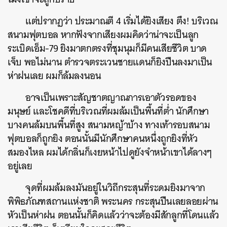
แต่ปรากฏว่า ประมาณตี 4 เริ่มได้ยิงเสียง ตึง! บริเวณ
สนามฟุตบอล หากฟังจากเสียงผมคิดว่าน่าจะเป็นลูก
ระเบิดเอ็ม-79 ยิงมาตกตรงที่ชุมนุมก็มีคนเสียชีวิต บาด
เจ็บ พอไม่นาน ตำรวจตระเวนชายแดนก็ยิงปืนลงมาเป็น
ห่าฝนเลย ผมก็ล้มลงนอน
อาจเป็นเพราะสัญชาตญาณการเอาตัวรอดของ
มนุษย์ และโชคดีที่บริเวณที่ผมล้มเป็นพื้นที่ต่ำ นักศึกษา
บางคนล้มบนพื้นที่สูง สนามหญ้าบ้าง ทางเท้ารอบสนาม
ฟุตบอลก็ถูกยิง ตอนนั้นมีนักศึกษาคนหนึ่งถูกยิงที่หัว
สมองไหล ผมได้กลิ่นก็เงยหน้าไปดูยังจำหน้าเขาได้ลางๆ
อยู่เลย
จุดที่ผมล้มลงมันอยู่ในวิถีกระสุนที่ระดมยิงมาจาก
พิพิธภัณฑสถานแห่งชาติ พระนคร กระสุนปืนเลยลอยผ่าน
หัวเป็นห่าฝน ตอนนั้นก็คิดแล้วว่าจะต้องมีสักลูกที่โดนแล้ว