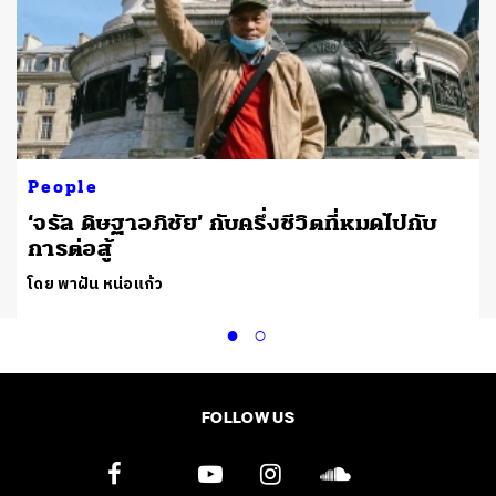
People
‘จรัล ดิษฐาอภิชัย’ กับครึ่งชีวิตที่หมดไปกับ
การต่อสู้
โดย พาฝัน หน่อแก้ว
FOLLOW US