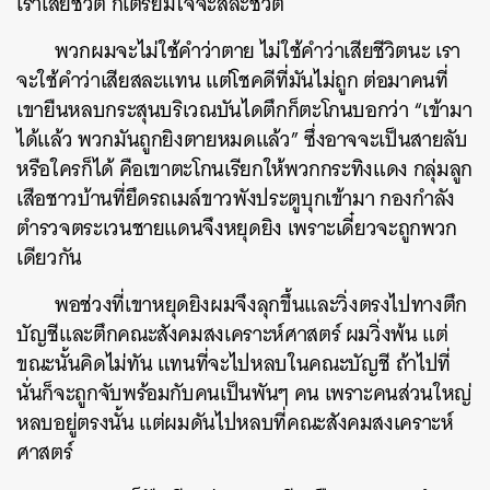
เราเสียชีวิต ก็เตรียมใจจะสละชีวิต
พวกผมจะไม่ใช้คำว่าตาย ไม่ใช้คำว่าเสียชีวิตนะ เรา
จะใช้คำว่าเสียสละแทน แต่โชคดีที่มันไม่ถูก ต่อมาคนที่
เขายืนหลบกระสุนบริเวณบันไดตึกก็ตะโกนบอกว่า “เข้ามา
ได้แล้ว พวกมันถูกยิงตายหมดแล้ว” ซึ่งอาจจะเป็นสายลับ
หรือใครก็ได้ คือเขาตะโกนเรียกให้พวกกระทิงแดง กลุ่มลูก
เสือชาวบ้านที่ยึดรถเมล์ขาวพังประตูบุกเข้ามา กองกำลัง
ตำรวจตระเวนชายแดนจึงหยุดยิง เพราะเดี๋ยวจะถูกพวก
เดียวกัน
พอช่วงที่เขาหยุดยิงผมจึงลุกขึ้นและวิ่งตรงไปทางตึก
บัญชีและตึกคณะสังคมสงเคราะห์ศาสตร์ ผมวิ่งพ้น แต่
ขณะนั้นคิดไม่ทัน แทนที่จะไปหลบในคณะบัญชี ถ้าไปที่
นั่นก็จะถูกจับพร้อมกับคนเป็นพันๆ คน เพราะคนส่วนใหญ่
หลบอยู่ตรงนั้น แต่ผมดันไปหลบที่คณะสังคมสงเคราะห์
ศาสตร์