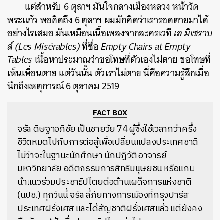
แต่สำหรับ 6 ตุลาฯ มันใจกลางเมืองหลวง หน้าวัด
พระแก้ว พอคิดถึง 6 ตุลาฯ ผมมักคิดว่าเรารอดตายมาได้
อย่างไรเสมอ มันเหมือนเนื้อเพลงจากละครเวที
เล มิเซราบ
ล์ (Les Misérables)
ที่ชื่อ
Empty Chairs at Empty
Tables
เนื้อหาประมาณว่าขอโทษที่ตัวเองไม่ตาย ขอโทษที่
เห็นเพื่อนตาย แต่วันนั้น ตัวเราไม่ตาย
นี่คือความรู้สึกเมื่อ
นึกถึงเหตุการณ์ 6 ตุลาคม 2519
FACT BOX
จรัล ดิษฐาอภิชัย เป็นชายวัย 74 ผู้ซึ่งใช้เวลากว่าครึ่ง
ชีวิตหมดไปกับการต่อสู้เพื่อเปลี่ยนแปลงประเทศชาติ
ไม่ว่าจะในฐานะนักศึกษา นักปฏิวัติ อาจารย์
มหาวิทยาลัย อดีตกรรมการสิทธิมนุษยชน หรือแกน
นำแนวร่วมประชาธิปไตยต่อต้านเผด็จการแห่งชาติ
(นปช.) ทุกวันนี้ จรัล ลี้ภัยทางการเมืองที่กรุงปารีส
ประเทศฝรั่งเศส และได้สัญชาติฝรั่งเศสแล้ว แต่ยังคง