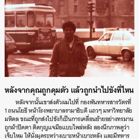
ค้นหา
SHARE
TWEET
LINE
EMAIL
หลังจากคุณถูกคุมตัว แล้วถูกนำไปขังที่ไหน
หลังจากนั้นเขาส่งตัวผมไปที่ กองพันทหารสารวัตรที่
1 ถนนโยธี หน้าโรงพยาบาลรามาธิบดี แถวๆ มหาวิทยาลัย
มหิดล ขณะที่ถูกส่งไปขังก็เป็นการเคลื่อนย้ายอย่างทรมาน
ถูกผ้าปิดตา ติดกุญแจมือแบบไพล่หลัง ลองนึกภาพดูว่า
เจ็บไหม ให้นั่งมุดระหว่างเบาะหน้าเบาะหลัง และมีทหาร