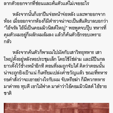
ลากตัวออกจากที่ซ่อนและค้นตัวแต่ไม่เจออะไร
หลังจากนั้นก็เอาปืนจ่อหน้าจ่อหลัง และพาออกจาก
ห้อง เมื่อออกจากห้องก็มีตำรวจน่าจะเป็นสันติบาลบอกว่า
“ไอ้จรัล ไอ้นี่เป็นคอมมิวนิสต์ใหญ่” พอพูดจบปุ๊บ ทหารที่
คุมตัวผมอยู่ก็ผลักผมล้มลง แล้วก็ค้นตัวอีกรอบเพราะ
กลัว
หลังจากค้นตัวก็พาผมไปมัดกับเสาวิทยุทหาร เสา
ใหญ่ตั้งอยู่หลังหอประชุมเล็ก โดยใช้โซ่ล่าม และมีปืนกล
ยาวตั้งไว้ข้างหน้าอีกที ตอนที่ผมถูกจับได้ คิดว่าตอนนั้น
น่าจะถูกยิงเป้าแน่ ก็เตรียมเปล่งคำขวัญแล้ว ขณะที่ทหาร
รอคำสั่งว่าจะเอาอย่างไรกับผม จับหรือฆ่า ก็มีพวกทหาร
มาด่าทอ ทุบตี เอาไม้ฟาด มาด่าว่าไอ้คอมมิวนิสต์ ไอ้ขาย
ชาติ