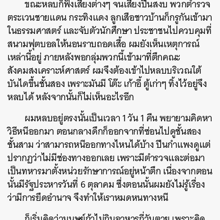
ขณะหลบก็ฟังเสียงต่างๆ จนเสียงปืนสงบ พวกตำรวจ
ตระเวนชายแดน กระทิงแดง ลูกเสือชาวบ้านก็กรูกันเข้ามา
ในธรรมศาสตร์ และจับตัวนักศึกษา ประชาชนไปควบคุมที่
สนามฟุตบอลให้นอนราบถอดเสื้อ ผมยังเห็นเหตุการณ์
เหล่านี้อยู่ ภายหลังพอกลุ่มพวกนี้เข้ามาที่ตึกคณะ
สังคมสงเคราะห์ศาสตร์ ผมจึงต้องเข้าไปหลบบริเวณใต้
บันไดขึ้นชั้นสอง เพราะมันมี โต๊ะ เก้าอี้ ตู้เก่าๆ ทิ้งไว้อยู่จึง
หลบได้ หลังจากนั้นก็ไม่เห็นอะไรอีก
ผมหลบอยู่ตรงนั้นเป็นเวลา 1 วัน 1 คืน พยายามคิดหา
วิธีหนีออกมา ตอนกลางดึกก็ออกจากที่ซ่อนไปดูชั้นสอง
ชั้นสาม ว่าสามารถหนีออกทางไหนได้บ้าง ปีนกำแพงดูแต่
ปรากฏว่าไม่มีช่องทางออกเลย เพราะมีตำรวจและต่อมา
เป็นทหารมาตั้งหน่วยรักษาการณ์อยู่หน้าตึก เนื่องจากตอน
นั้นมีรัฐประหารวันที่ 6 ตุลาคม ซึ่งตอนนั้นผมยังไม่รู้เรื่อง
ว่ามีการยึดอำนาจ จึงทำให้เราหมดหนทางหนี
ก็เริ่มคิดว่ามนุษย์ถ้าไม่กินอาหารกี่วันตาย เพราะคิด