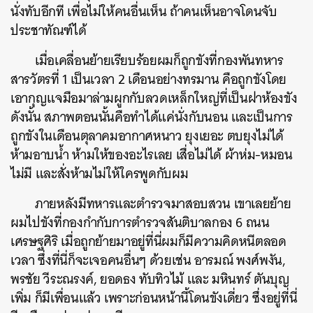
นั่งทับอีกที เพื่อไม่ให้คนอื่นเห็น ถ้าคนเห็นอาจโดนจับ
ประชาทัณฑ์ได้
เมื่อเคลื่อนย้ายเรียบร้อยผมก็ถูกขังที่กองพันทหาร
สารวัตรที่ 1 เป็นเวลา 2 เดือนอย่างทรมาน คือถูกขังโดย
เอากุญแจมือมาล่ามผูกกับลวดเหล็กใหญ่ที่เป็นฝาห้องขัง
ดังนั้น สภาพตอนนั้นคือทำได้แค่นั่งกับนอน และเป็นการ
ถูกขังในเดือนตุลาคมอากาศหนาว ยุงเยอะ ตบยุงไม่ได้
ห้ามอาบน้ำ ห้ามให้ของอะไรเลย เสื่อไม่ได้ ผ้าห่ม-หมอน
ไม่มี และสั่งห้ามไม่ให้ใครพูดกับผม
ภายหลังมีทหารและตำรวจมาสอบสวน เขาเลยย้าย
ผมไปขังที่กองกำกับการตำรวจสันติบาลกอง 6 ถนน
เศรษฐศิริ เมื่อถูกย้ายมาอยู่ที่นี่ผมก็มีความคิดหนีตลอด
เวลา ซึ่งที่นี่ก็จะเจอคนอื่นๆ ด้วยเช่น อารมณ์ พงศ์พงัน,
พรชัย วีระณรงค์, ยอดธง ทับทิวไม้ และ มหินทร์ ตันบุญ
เพิ่ม ก็มีเพื่อนแล้ว เพราะก่อนหน้านี้โดนขังเดี่ยว ซึ่งอยู่ที่นี่