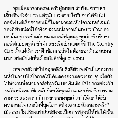
อุยเม็ตมาจากครอบครัวผู้อพยพ ลำพังแค่การหา
เลี้ยงชีพยังลำบาก แล้วนับประสาอะไรกับการได้จับไม้
กอล์ฟ แต่เด็กชายคนนี้ก็ไม่สามารถหนีไปจากมนต์เสน่ห์
ของกีฬาชนิดนี้ได้จริงๆ ส่วนหนึ่งอาจเป็นเพราะบ้านของ
เขานั้นอยู่ตรงข้ามกับสนามกอล์ฟสุดหรู อุยเม็ตจึงศึกษา
กอล์ฟแบบครูพักลักจำ และเริ่มเป็นแคดดี้ที่ The Country
Club ตั้งแต่เด็ก เขาฝึกซ้อมกอล์ฟในห้องของตัวเองเสมอ
เพราะพ่อยังไม่เห็นด้วยกับสิ่งที่ลูกชายชอบ
การเอาตัวเข้าไปคลุกคลีกับสิ่งที่ตัวเองรักเป็นช่องทาง
หนึ่งในการเปิดโอกาสให้ได้แสดงความสามารถ อุยเม็ตยัง
ไปทำงานที่สนามกอล์ฟทุกวัน เขาเริ่มเติบโตไปตามช่วงวัย
จนวันหนึ่งสมาชิกคลับก็ขอให้อุยเม็ตเล่นกอล์ฟด้วย ความ
สามารถและความมีมารยาทของอุยเม็ตทำให้เขาได้รับ
ความสนใจ และในที่สุดโอกาสที่จะลงแข่งในสนามจริงก็
เปิดออก ไม่เพียงเท่านั้นนี่ยังจะเป็นการพิสูจน์ให้พ่อได้เห็น