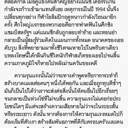
ตลอดกาล เมื่อคู่แข่งคนสำคัญอย่างแนนซี เคอร์ริแกน
กำลังจะก้าวเข้ามาแทนที่เธอ เหตุการณ์ในปี 1994 นั้นจึง
เปลี่ยนทุกอย่าง กีฬาโอลิมปิกฤดูหนาวกำลังเวียนมาอีก
ครั้ง ศึกใหญ่แรกของพวกเธอคือการฟาดฟันในศึกชิง
แชมป์สหรัฐฯ แต่แนนซีกลับถูกลอบทำร้าย และทอนย่า
กลายเป็นผู้สมรู้ร่วมคิดในแผนการทั้งหมด อนาคตของเธอ
ดับวูบ สิ่งที่พยายามมาทั้งชีวิตจมหายไปในพริบตาเดียว
บทลงโทษนี้ได้กลืนกินชีวิตนักกีฬาสเก็ตของเธอไปจนสิ้น
ความภาคภูมิใจก็หายไปหลังม่านควันของคดี
ความรุนแรงนั้นไม่ว่าจะทางคำพูดหรือการกระทำก็
สร้างบาดแผลต่อคนๆ หนึ่งได้พอกัน และเมื่อถูกทุบตีซ้ำๆ
มันก็เป็นไปได้ว่าเราจะส่งต่อสิ่งนั้นให้คนอื่นไปอีกเรื่อยๆ
จนกลายเป็นห่วงโซ่ที่ไม่จบสิ้น ความรุนแรงไม่เคยก่อประ
โยชน์ใดๆ มีแต่จะสร้างความเสียหายไม่ว่าจะในระยะสั้น
หรือระยะยาว ดังนั้น หากต้องการให้ความรุนแรงหมดไปก็
ต้องเริ่มที่ตัวเรา สร้างสัมพันธภาพที่ดีกับครอบครัวและคน