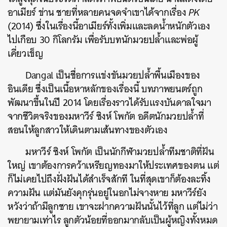
อาเมียร์ ข่าน ชายที่หลายคนจดจำเขาได้จากเรื่อง
PK
(2014) ซึ่งในเรื่องนี้อาเมียร์ทั้งเพิ่มและลดน้ำหนักตัวเอง
ไปเกือบ 30 กิโลกรัม เพื่อรับบทนักมวยปล้ำและพ่อผู้
เคี่ยวเข็ญ
Dangal เป็นชื่อการแข่งขันมวยปล้ำพื้นเมืองของ
อินเดีย ซึ่งเป็นเนื้อหาหลักของเรื่องนี้ บทภาพยนตร์ถูก
พัฒนาขึ้นในปี 2014 โดยเรื่องราวได้รับแรงบันดาลใจมา
จากชีวิตจริงของมหาวีร์ ซิงห์ โพกัต อดีตนักมวยปล้ำที่
สอนให้ลูกสาวให้เดินตามเส้นทางของตัวเอง
มหาวีร์ ซิงห์ โพกัต เป็นนักกีฬามวยปล้ำทีมชาติที่ฝัน
ใหญ่ เขาต้องการคว้าเหรียญทองมาให้ประเทศของตน แต่
ก็ไม่เคยไปถึงฝั่งฝันได้สำเร็จสักที ในที่สุดเขาก็ต้องละทิ้ง
ความฝัน แต่มันยังคุกรุ่นอยู่ในอกไม่จางหาย มหาวีร์ยัง
หวังว่าถ้ามีลูกชาย เขาจะฝากความฝันนั้นไว้ที่ลูก แต่ไม่ว่า
พยายามเท่าไร ลูกตัวน้อยที่ออกมากลับเป็นผู้หญิงทั้งหมด