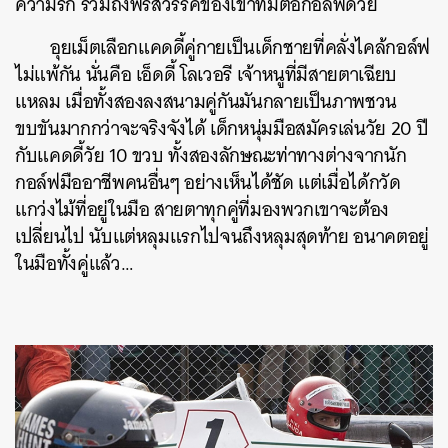
ความรัก รวมถึงพรสวรรค์ของเขาที่มีต่อกอล์ฟด้วย
อุยเม็ตเลือกแคดดี้คู่กายเป็นเด็กชายที่คลั่งไคล้กอล์ฟ
ไม่แพ้กัน นั่นคือ เอ็ดดี้ โลเวอรี เจ้าหนูที่มีสายตาเฉียบ
แหลม เมื่อทั้งสองลงสนามคู่กันมันกลายเป็นภาพชวน
ขบขันมากกว่าจะจริงจังได้ เด็กหนุ่มมือสมัครเล่นวัย 20 ปี
กับแคดดี้วัย 10 ขวบ ทั้งสองลักษณะท่าทางต่างจากนัก
กอล์ฟมืออาชีพคนอื่นๆ อย่างเห็นได้ชัด แต่เมื่อได้กวัด
แกว่งไม้ที่อยู่ในมือ สายตาทุกคู่ที่มองพวกเขาจะต้อง
เปลี่ยนไป นับแต่หลุมแรกไปจนถึงหลุมสุดท้าย อนาคตอยู่
ในมือทั้งคู่แล้ว…