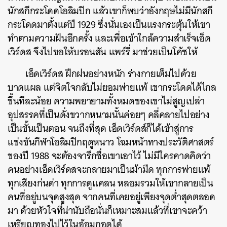
นักสกีกระโดดโอลิมปิก
แล้วเขาก็พบว่าอังกฤษไม่มีนักสกี
กระโดดมาตั้งแต่ปี 1929 ซึ่งนั่นเองเป็นแรงกระตุ้นให้เขา
ทำตามความฝันอีกครั้ง และเพื่อเข้าใกล้ความสำเร็จเอ็ด
เวิร์ดส จึงไปขอให้บรอนสัน แพร์รี่ มาช่วยเป็นโค้ชให้
เอ็ดเวิร์ดส ฝึกฝนอย่างหนัก ร่างกายเต็มไปด้วย
บาดแผล แต่จิตใจกลับไม่ยอมพ่ายแพ้ เขากระโดดได้ไกล
ขึ้นทีละน้อย ความพยายามทั้งหมดของเขาไม่สูญเปล่า
อุปสรรคที่เป็นดั่งขวากหนามนั้นค่อยๆ คลี่คลายไปอย่าง
เป็นขั้นเป็นตอน จนถึงที่สุด เอ็ดเวิร์ดส์ก็ได้เข้าสู่การ
แข่งขันกีฬาโอลิมปิกฤดูหนาว โฉมหน้าทางประวัติศาสตร์
ของปี 1988 จะต้องจารึกชื่อเขาเอาไว้ ไม่มีใครคาดคิดว่า
คนอย่างเอ็ดเวิร์ดสจะกลายมาเป็นม้ามืด ทุกการพ่ายแพ้
ทุกเสียงก่นด่า ทุกการดูแคลน หลอมรวมให้เขากลายเป็น
คนที่อยู่บนจุดสูงสุด จากคนที่เคยอยู่เพียงจุดต่ำสุดตลอด
มา ด้วยหัวใจที่น่านับถือนั่นก็เหมาะสมแล้วที่เขาจะคว้า
เหรียญทองไปไว้ในอ้อมกอดได้