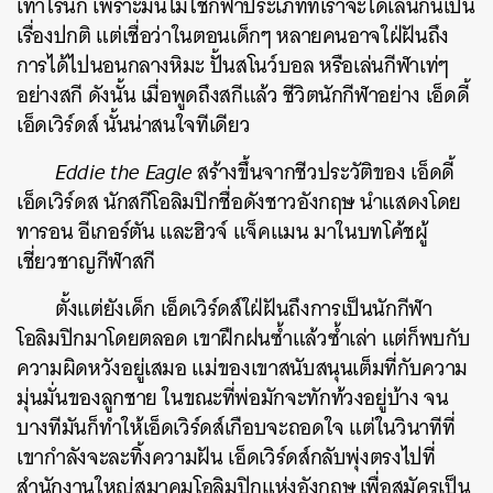
เท่าไรนัก เพราะมันไม่ใช่กีฬาประเภทที่เราจะได้เล่นกันเป็น
เรื่องปกติ แต่เชื่อว่าในตอนเด็กๆ หลายคนอาจใฝ่ฝันถึง
การได้ไปนอนกลางหิมะ ปั้นสโนว์บอล หรือเล่นกีฬาเท่ๆ
อย่างสกี ดังนั้น เมื่อพูดถึงสกีแล้ว ชีวิตนักกีฬาอย่าง เอ็ดดี้
เอ็ดเวิร์ดส์ นั้นน่าสนใจทีเดียว
Eddie the Eagle
สร้างขึ้นจากชีวประวัติของ เอ็ดดี้
เอ็ดเวิร์ดส นักสกีโอลิมปิกชื่อดังชาวอังกฤษ นำแสดงโดย
ทารอน อีเกอร์ตัน และฮิวจ์ แจ็คแมน มาในบทโค้ชผู้
เชี่ยวชาญกีฬาสกี
ค้นหา
SHARE
TWEET
LINE
EMAIL
ตั้งแต่ยังเด็ก เอ็ดเวิร์ดส์ใฝ่ฝันถึงการเป็นนักกีฬา
โอลิมปิกมาโดยตลอด เขาฝึกฝนซ้ำแล้วซ้ำเล่า แต่ก็พบกับ
ความผิดหวังอยู่เสมอ แม่ของเขาสนับสนุนเต็มที่กับความ
มุ่นมั่นของลูกชาย ในขณะที่พ่อมักจะทักท้วงอยู่บ้าง จน
บางทีมันก็ทำให้เอ็ดเวิร์ดส์เกือบจะถอดใจ แต่ในวินาทีที่
เขากำลังจะละทิ้งความฝัน เอ็ดเวิร์ดส์กลับพุ่งตรงไปที่
สำนักงานใหญ่สมาคมโอลิมปิกแห่งอังกฤษ เพื่อสมัครเป็น