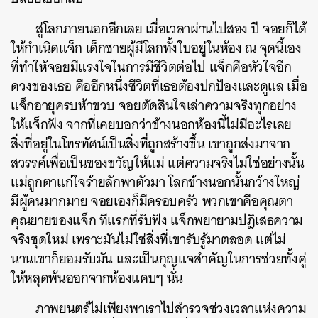
สู่โลกภายนอกอีกเลย เมื่อเวลาผ่านไปสอง ปี จอยก็ได้
ให้กำเนิดแจ็ก เด็กชายผู้มีโลกทั้งใบอยู่ในห้อง ณ จุดนี้เอง
ที่ทำให้จอยมีแรงใจในการมีชีวิตต่อไป แจ็กคือหัวใจอีก
ดวงของเธอ คืออีกหนึ่งชีวิตที่เธอต้องปกป้องและดูแล เมื่อ
แจ็กอายุครบห้าขวบ จอยตัดสินใจเล่าความจริงทุกอย่าง
ให้แจ็กฟัง จากที่เคยบอกว่าข้างนอกห้องนี้ไม่มีอะไรเลย
สิ่งที่อยู่ในโทรทัศน์เป็นสิ่งที่ถูกสร้างขึ้น เขาถูกส่งมาจาก
สวรรค์เพื่อเป็นของขวัญให้แม่ แต่ความจริงไม่ใช่อย่างนั้น
แม่ถูกตาแก่ใจร้ายลักพาตัวมา โลกข้างนอกนั้นกว้างใหญ่
มีผู้คนมากมาย จอยเองก็มีครอบครัว พวกเขาคือคุณตา
คุณยายของแจ็ก ทีแรกที่รับฟัง แจ็กพยายามปฎิเสธความ
ค้นหา
จริงชุดใหม่ เพราะมันไม่ใช่สิ่งที่เขารับรู้มาตลอด แต่ไม่
SHARE
TWEET
LINE
EMAIL
นานเขาก็ยอมรับมัน และเป็นกุญแจสำคัญในการช่วยทั้งคู่
ให้หลุดพ้นออกจากห้องแคบๆ นั่น
ภาพยนตร์ไม่เพียงพาเราไปสำรวจช่วงเวลาแห่งความ