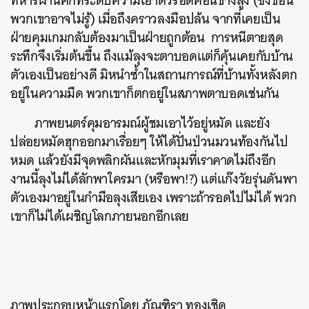
ทหารผ่านศึกที่ระดับความเอาตัวรอดค่อนข้างสูง (ซึ่งข้อนี้
พวกเขาอาจไม่รู้) เมื่อถึงคราวลงมือปล้น จากที่เคยเป็น
ฝ่ายคุมเกมกลับต้องมาเป็นฝ่ายถูกต้อน การหนีตายสุด
ระทึกจึงเริ่มต้นขึ้น ถึงแม้ลุงจะตาบอดแต่ก็คุ้นเคยกับบ้าน
ตัวเองเป็นอย่างดี มิหนำซ้ำในสถานการณ์ที่บ้านทั้งหลังตก
อยู่ในความมืด พวกเขาก็ตกอยู่ในสภาพตาบอดเช่นกัน
ภาพยนตร์คุมอารมณ์ผู้ชมเอาไว้อยู่หมัด และยัง
ปล่อยหมัดฮุกออกมาเรื่อยๆ ให้ได้ปั่นป่วนมวนท้องกันไป
หมด แล้วยังมีจุดพลิกผันและหักมุมที่เราคาดไม่ถึงอีก
งานนี้ลุงไม่ได้ลักพาใครมา (หรือพา!?) แต่แก๊งวัยรุ่นดันพา
ตัวเองมาอยู่ในกำมือลุงเสียเอง เพราะถ้ารอดไปไม่ได้ พวก
เขาก็ไม่ได้เผชิญโลกภายนอกอีกเลย
ภาพประกอบหน้าแรกโดย ภัณฑิรา ทองเชิด