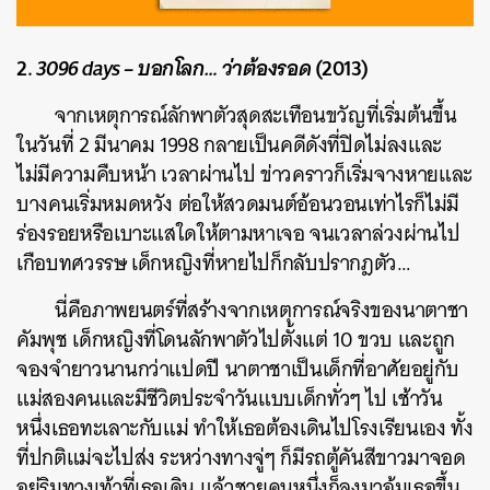
2.
3096 days – บอกโลก… ว่าต้องรอด
(2013)
จากเหตุการณ์ลักพาตัวสุดสะเทือนขวัญที่เริ่มต้นขึ้น
ในวันที่ 2 มีนาคม 1998 กลายเป็นคดีดังที่ปิดไม่ลงและ
ไม่มีความคืบหน้า เวลาผ่านไป ข่าวคราวก็เริ่มจางหายและ
บางคนเริ่มหมดหวัง ต่อให้สวดมนต์อ้อนวอนเท่าไรก็ไม่มี
ร่องรอยหรือเบาะแสใดให้ตามหาเจอ จนเวลาล่วงผ่านไป
เกือบทศวรรษ เด็กหญิงที่หายไปก็กลับปรากฎตัว…
นี่คือภาพยนตร์ที่สร้างจากเหตุการณ์จริงของนาตาชา
คัมพุช เด็กหญิงที่โดนลักพาตัวไปตั้งแต่ 10 ขวบ และถูก
จองจำยาวนานกว่าแปดปี นาตาชาเป็นเด็กที่อาศัยอยู่กับ
แม่สองคนและมีชีวิตประจำวันแบบเด็กทั่วๆ ไป เช้าวัน
หนึ่งเธอทะเลาะกับแม่ ทำให้เธอต้องเดินไปโรงเรียนเอง ทั้ง
ที่ปกติแม่จะไปส่ง ระหว่างทางจู่ๆ ก็มีรถตู้คันสีขาวมาจอด
อยู่ริมทางเท้าที่เธอเดิน แล้วชายคนหนึ่งก็ลงมาอุ้มเธอขึ้น