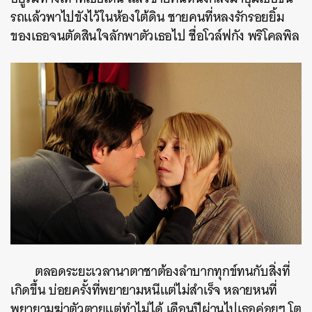
รถแล้วพาไปขังไว้ในห้องใต้ดิน ชายคนที่หลงรักรอยยิ้ม
ของเธอจนตัดสินใจลักพาตัวเธอไป ชื่อโวล์ฟกัง พริโคลพิล
ตลอดระยะเวลานาตาชาต้องลำบากทุกข์ทนกับสิ่งที่
เกิดขึ้น บ่อยครั้งที่พยายามหนีแต่ไม่สำเร็จ หลายหนที่
พยายามฆ่าตัวตายแต่ทำไม่ได้ เดือนปีผ่านไปเธอค่อยๆ โต