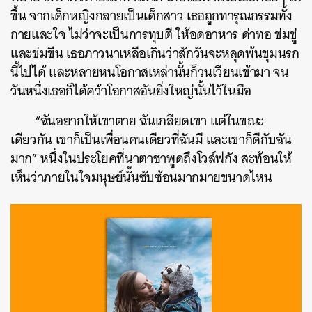
ขึ้น จากเด็กหญิงกลายเป็นเด็กสาว เธอถูกทารุณกรรมทั้ง
กายและใจ ไม่ว่าจะเป็นการทุบตี ให้อดอาหาร ด่าทอ ข่มขู่
และข่มขืน เธอภาวนาเหลือเกินว่าสักวันจะหลุดพ้นขุมนรก
นี้ไปได้ และหลายหนโอกาสเหล่านั้นก็วนเวียนเข้ามา จน
วันหนึ่งเธอก็ได้คว้าโอกาสอันยิ่งใหญ่นั้นไว้ในมือ
“ฉันอยากให้เขาตาย ฉันเกลียดเขา แต่ในขณะ
เดียวกัน เขาก็เป็นเพื่อนคนเดียวที่ฉันมี และเขาก็ดีกับฉัน
มาก” หนึ่งในประโยคที่นาตาชาพูดถึงโวล์ฟกัง สะท้อนให้
เห็นว่าภายในใจมนุษย์นั้นซับซ้อนมากมายขนาดไหน