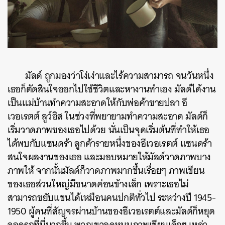
มัลด์ ถูกมองว่าโง่เง่าและไร้ความสามารถ จนวันหนึ่ง
เธอก็ตัดสินใจออกไปใช้ชีวิตและหางานทำเอง มัลด์ได้งาน
เป็นแม่บ้านทำความสะอาดให้กับพ่อค้าขายปลา อี
เวอเรตต์ ลูว์อิส ในช่วงที่พยายามทำความสะอาด มัลด์ก็
เริ่มวาดภาพของเธอไปด้วย นั่นเป็นจุดเริ่มต้นที่ทำให้เธอ
ได้พบกับแซนดร้า ลูกค้ารายหนึ่งของอีเวอเรตต์ แซนดร้า
สนใจผลงานของเธอ และมอบหมายให้มัลด์วาดภาพบาง
ภาพให้ จากนั้นมัลด์ก็วาดภาพมากขึ้นเรื่อยๆ ภาพเขียน
ของเธอส่วนใหญ่มีขนาดค่อนข้างเล็ก เพราะเธอไม่
สามารถขยับแขนได้เหมือนคนปกติทั่วไป ระหว่างปี 1945-
1950 ผู้คนที่สัญจรผ่านบ้านของอีเวอเรตต์และมัลด์ก็หยุด
จอดรถที่นี่มากขึ้น พวกเขาอุดหนุนภาพเขียนเล็กๆ เหล่า