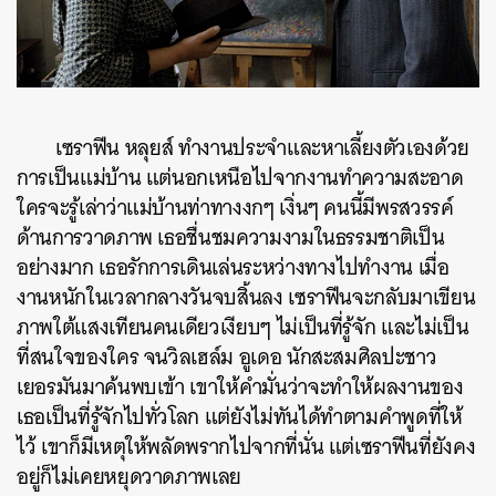
เซราฟีน หลุยส์ ทำงานประจำและหาเลี้ยงตัวเองด้วย
การเป็นแม่บ้าน แต่นอกเหนือไปจากงานทำความสะอาด
ใครจะรู้เล่าว่าแม่บ้านท่าทางงกๆ เงิ่นๆ คนนี้มีพรสวรรค์
ด้านการวาดภาพ เธอชื่นชมความงามในธรรมชาติเป็น
อย่างมาก เธอรักการเดินเล่นระหว่างทางไปทำงาน เมื่อ
งานหนักในเวลากลางวันจบสิ้นลง เซราฟีนจะกลับมาเขียน
ภาพใต้แสงเทียนคนเดียวเงียบๆ ไม่เป็นที่รู้จัก และไม่เป็น
ที่สนใจของใคร จนวิลเฮล์ม อูเดอ นักสะสมศิลปะชาว
เยอรมันมาค้นพบเข้า เขาให้คำมั่นว่าจะทำให้ผลงานของ
เธอเป็นที่รู้จักไปทั่วโลก แต่ยังไม่ทันได้ทำตามคำพูดที่ให้
ไว้ เขาก็มีเหตุให้พลัดพรากไปจากที่นั่น แต่เซราฟีนที่ยังคง
อยู่ก็ไม่เคยหยุดวาดภาพเลย