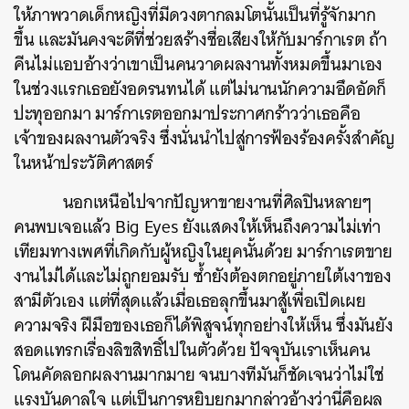
ให้ภาพวาดเด็กหญิงที่มีดวงตากลมโตนั้นเป็นที่รู้จักมาก
ขึ้น และมันคงจะดีที่ช่วยสร้างชื่อเสียงให้กับมาร์กาเรต ถ้า
คีนไม่แอบอ้างว่าเขาเป็นคนวาดผลงานทั้งหมดขึ้นมาเอง
ในช่วงแรกเธอยังอดรนทนได้ แต่ไม่นานนักความอึดอัดก็
ปะทุออกมา มาร์กาเรตออกมาประกาศกร้าวว่าเธอคือ
เจ้าของผลงานตัวจริง ซึ่งนั่นนำไปสู่การฟ้องร้องครั้งสำคัญ
ในหน้าประวัติศาสตร์
นอกเหนือไปจากปัญหาขายงานที่ศิลปินหลายๆ
คนพบเจอแล้ว Big Eyes ยังแสดงให้เห็นถึงความไม่เท่า
เทียมทางเพศที่เกิดกับผู้หญิงในยุคนั้นด้วย มาร์กาเรตขาย
งานไม่ได้และไม่ถูกยอมรับ ซ้ำยังต้องตกอยู่ภายใต้เงาของ
สามีตัวเอง แต่ที่สุดแล้วเมื่อเธอลุกขึ้นมาสู้เพื่อเปิดเผย
ความจริง ฝีมือของเธอก็ได้พิสูจน์ทุกอย่างให้เห็น ซึ่งมันยัง
สอดแทรกเรื่องลิขสิทธิ์ไปในตัวด้วย ปัจจุบันเราเห็นคน
โดนคัดลอกผลงานมากมาย จนบางทีมันก็ชัดเจนว่าไม่ใช่
แรงบันดาลใจ แต่เป็นการหยิบยกมากล่าวอ้างว่านี่คือผล