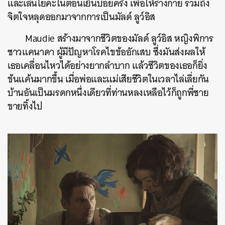
และเล่นโยคะในตอนเย็นบ่อยครั้ง เพื่อให้ร่างกาย รวมถึง
จิตใจหลุดออกมาจากการเป็นมัลด์ ลูว์อิส
Maudie สร้างมาจากชีวิตของมัลด์ ลูว์อิส หญิงพิการ
ชาวแคนาดา ผู้มีปัญหาโรคไขข้ออักเสบ ซึ่งมันส่งผลให้
เธอเคลื่อนไหวได้อย่างยากลำบาก แล้วชีวิตของเธอก็ยิ่ง
ข้นแค้นมากขึ้น เมื่อพ่อและแม่เสียชีวิตในเวลาไล่เลี่ยกัน
บ้านอันเป็นมรดกหนึ่งเดียวที่ท่านหลงเหลือไว้ก็ถูกพี่ชาย
ขายทิ้งไป