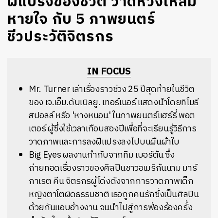
ฝีแปรงของชีวิต วาดหวังให้ลม
หายใจ กับ 5 ภาพยนตร์
ชีวประวัติจิตรกร
IN FOCUS
Mr. Turner เล่าเรื่องราวช่วง 25 ปีสุดท้ายในชีวิต
ของ เจ.เอ็ม.ดับเบิลยู. เทอร์เนอร์ แสดงนำโดยทิโมธี
สปอลล์ หรือ 'หางหนอน' ในภาพยนตร์แฮร์รี่ พอต
เตอร์ ผู้ซึ่งใช้เวลาเกือบสองปีเพื่อที่จะเรียนรู้วิธีการ
วาดภาพและการลงฝีแปรงลงไปบนผืนผ้าใบ
Big Eyes ผลงานกำกับจากทิม เบอร์ตัน ซึ่ง
ถ่ายทอดเรื่องราวของศิลปินชาวอเมริกันนาม มาร์
กาเรต คีน จิตรกรผู้โด่งดังจากการวาดภาพเด็ก
หญิงตาโตผิดธรรมชาติ เธอถูกคนรักซึ่งเป็นศิลปิน
ด้วยกันแอบอ้างงาน จนนำไปสู่การฟ้องร้องครั้ง