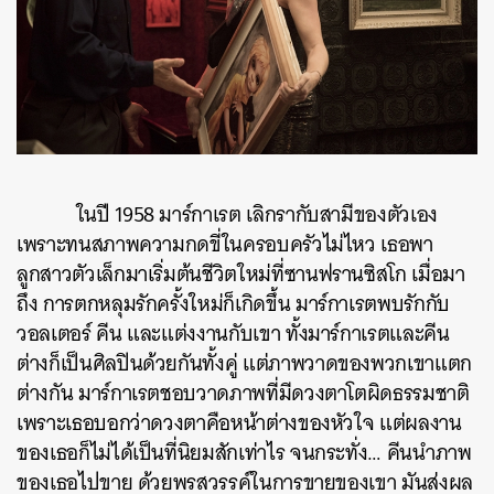
ในปี 1958 มาร์กาเรต เลิกรากับสามีของตัวเอง
เพราะทนสภาพความกดขี่ในครอบครัวไม่ไหว เธอพา
ลูกสาวตัวเล็กมาเริ่มต้นชีวิตใหม่ที่ซานฟรานซิสโก เมื่อมา
ถึง การตกหลุมรักครั้งใหม่ก็เกิดขึ้น มาร์กาเรตพบรักกับ
วอลเตอร์ คีน และแต่งงานกับเขา ทั้งมาร์กาเรตและคีน
ต่างก็เป็นศิลปินด้วยกันทั้งคู่ แต่ภาพวาดของพวกเขาแตก
ต่างกัน มาร์กาเรตชอบวาดภาพที่มีดวงตาโตผิดธรรมชาติ
เพราะเธอบอกว่าดวงตาคือหน้าต่างของหัวใจ แต่ผลงาน
ของเธอก็ไม่ได้เป็นที่นิยมสักเท่าไร จนกระทั่ง… คีนนำภาพ
ของเธอไปขาย ด้วยพรสวรรค์ในการขายของเขา มันส่งผล