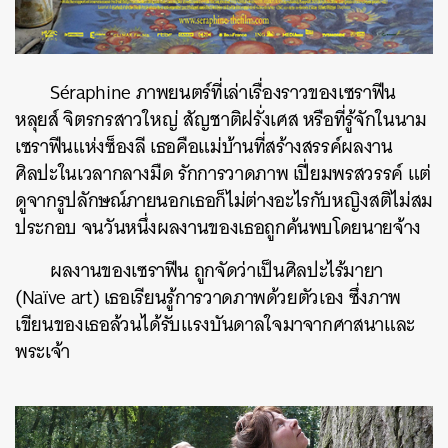
Séraphine ภาพยนตร์ที่เล่าเรื่องราวของเซราฟีน
หลุยส์ จิตรกรสาวใหญ่ สัญชาติฝรั่งเศส หรือที่รู้จักในนาม
เซราฟีนแห่งซ็องลี เธอคือแม่บ้านที่สร้างสรรค์ผลงาน
ศิลปะในเวลากลางมืด รักการวาดภาพ เปี่ยมพรสวรรค์ แต่
ดูจากรูปลักษณ์ภายนอกเธอก็ไม่ต่างอะไรกับหญิงสติไม่สม
ประกอบ จนวันหนึ่งผลงานของเธอถูกค้นพบโดยนายจ้าง
ผลงานของเซราฟีน ถูกจัดว่าเป็นศิลปะไร้มายา
(Naïve art) เธอเรียนรู้การวาดภาพด้วยตัวเอง ซึ่งภาพ
เขียนของเธอล้วนได้รับแรงบันดาลใจมาจากศาสนาและ
พระเจ้า