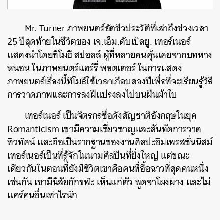
Mr. Turner ภาพยนตร์อัตชีวประวัติที่เล่าถึงช่วงเวลา
25 ปีสุดท้ายในชีวิตของ เจ.เอ็ม.ดับเบิลยู. เทอร์เนอร์
แสดงนำโดยทิโมธี สปอลล์ ผู้ที่หลายคนคุ้นเคยจากบทหาง
หนอน ในภาพยนตร์แฮร์รี่ พอตเตอร์ ในการแสดง
ภาพยนตร์เรื่องนี้ทิโมธีใช้เวลาเกือบสองปีเพื่อที่จะเรียนรู้วิธี
การวาดภาพและการลงฝีแปรงลงไปบนผืนผ้าใบ
เทอร์เนอร์ เป็นจิตรกรชื่อดังสัญชาติอังกฤษในยุค
Romanticism เขามีความเชี่ยวชาญและสันทัดการวาด
ทิวทัศน์ และถือเป็นรากฐานของงานศิลปะอิมเพรสชั่นนิสม์
เทอร์เนอร์เป็นที่รู้จักในนามศิลปินที่ยิ่งใหญ่ แต่ขณะ
เดียวกันในตอนที่ยังมีชีวิตเขาคือคนที่อื้อฉาวที่สุดคนหนึ่ง
เช่นกัน เขามีนิสัยกักขฬะ เห็นแก่ตัว พูดจาโผงผาง และไม่
แคร์คนอื่นเท่าไรนัก