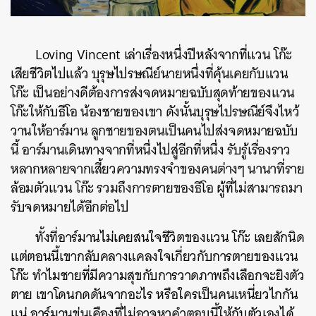
Loving Vincent เล่าเรื่องหนึ่งปีหลังจากที่แวน โก๊ะ
เสียชีวิตไปแล้ว บุรุษไปรษณีย์นายหนึ่งที่คุ้นเคยกับแวน
โก๊ะ เป็นอย่างดีต้องการส่งจดหมายฉบับสุดท้ายของแวน
โก๊ะให้กับธีโอ น้องชายของเขา ดังนั้นบุรุษไปรษณีย์จึงไหว้
วานให้อาร์มาน ลูกชายของตนเป็นคนไปส่งจดหมายฉบับ
นี้ อาร์มานเดินทางจากที่หนึ่งไปสู่อีกที่หนึ่ง รับรู้เรื่องราว
หลากหลายจากเสี้ยวความทรงจำของคนต่างๆ นานาที่ราย
ล้อมตัวแวน โก๊ะ รวมถึงการตายของธีโอ ผู้ที่ไม่สามารถมา
รับจดหมายได้อีกต่อไป
ทั้งที่อาร์มานไม่เคยสนใจชีวิตของแวน โก๊ะ เลยสักนิด
แต่ตอนนี้เขากลับคลางแคลงใจเกี่ยวกับการตายของแวน
โก๊ะ ทำไมชายที่มีความสุขกับการวาดภาพถึงเลือกจะยิงตัว
ตาย เขาโดนกดดันจากอะไร หรือใครเป็นคนเหนี่ยวไกกัน
แน่ อาร์มานขุ่นเคืองที่ไม่อาจหาคำตอบนี้ให้กับตัวเองได้