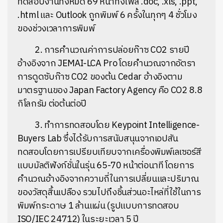
ทดสอบงานทั้งหมด 69 หน้าทั้งไฟล์ .doc, .xls, .ppt,
.html และ Outlook ถูกพิมพ์ 6 ครั้งในทุกๆ 4 ชั่วโมง
ของช่วงเวลาการพิมพ์
2. การคำนวณค่าการปล่อยก๊าซ CO2 รายปี
อ้างอิงจาก JEMAI-LCA Pro โดยคำนวณจากอัตรา
การดูดซับก๊าซ CO2 ของต้น Cedar อ้างอิงตาม
มาตรฐานของ Japan Factory Agency คือ CO2 8.8
กิโลกรัม ต่อต้นต่อปี
3. ทำการทดสอบโดย Keypoint Intelligence-
Buyers Lab ซึ่งได้รับการสนับสนุนจากเอปสัน
ทดสอบโดยการเปรียบเทียบจากเครื่องพิมพ์เลเซอร์สี
แบบมัลติฟังก์ชั่นในรุ่น 65-70 หน้าต่อนาที โดยการ
คำนวณอ้างอิงจากความถี่ในการเปลี่ยนและปริมาณ
ของวัสดุสิ้นเปลือง รวมไปถึงชิ้นส่วนอะไหล่ที่ใช้ในการ
พิมพ์กระดาษ 1 ล้านแผ่น (รูปแบบการทดสอบ
ISO/IEC 24712) ในระยะเวลา 5 ปี