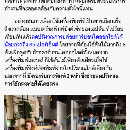
มลภาวะ สิ่งที่ทำได้ก็คือมองหาทางเลือกหรือตัวช่วยในการ
ทำงานที่จะสอดคล้องกับความตั้งใจนี้แทน
อย่างเช่นการเลือกใช้เครื่องพิมพ์ที่เป็นทางเลือกเพื่อ
สิ่งแวดล้อม แบบเครื่องพิมพ์อิงค์เจ็ทของเอปสัน ที่เปรียบ
เทียบกันแล้ว
ลดปริมาณการปล่อยคาร์บอนไดออกไซด์ได้
น้อยกว่าถึง 85 เปอร์เซ็นต์
โดยจากที่ต้องใช้ต้นไม้มากถึง 8
ต้นเพื่อดูดซับก๊าซคาร์บอนไดออกไซด์ทั้งหมดจาก
เครื่องพิมพ์เลเซอร์ ก็ใช้ต้นไม้เพียงต้นเดียวเมื่อใช้
เครื่องพิมพ์อิงค์เจ็ทพิมพ์งานในปริมาณใกล้เคียงกัน
ยังรองรับการพิมพ์ 2 หน้า ซึ่งช่วยลดปริมาณ
นอกจากนี้
การใช้กระดาษได้โดยตรง
ค้นหา
SHARE
TWEET
LINE
EMAIL