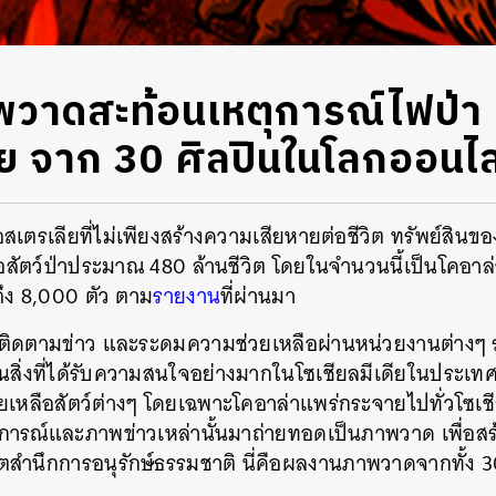
วาดสะท้อนเหตุการณ์ไฟป่า
ย จาก 30 ศิลปินในโลกออนไล
เตรเลียที่ไม่เพียงสร้างความเสียหายต่อชีวิต
ทรัพย์สินขอ
อสัตว์ป่าประมาณ
480
ล้านชีวิต
โดยในจำนวนนี้เป็นโคอาล่
ึง
8,000
ตัว
ตาม
รายงาน
ที่ผ่านมา
้าติดตามข่าว
และระดมความช่วยเหลือผ่านหน่วยงานต่างๆ
ป็นสิ่งที่ได้รับความสนใจอย่างมากในโซเชียลมีเดียในประเ
เหลือสัตว์ต่างๆ
โดยเฉพาะโคอาล่าแพร่กระจายไปทั่วโซเชี
การณ์และภาพข่าวเหล่านั้นมาถ่ายทอดเป็นภาพวาด
เพื่อส
ตสำนึกการอนุรักษ์ธรรมชาติ
นี่คือผลงานภาพวาดจากทั้ง
3