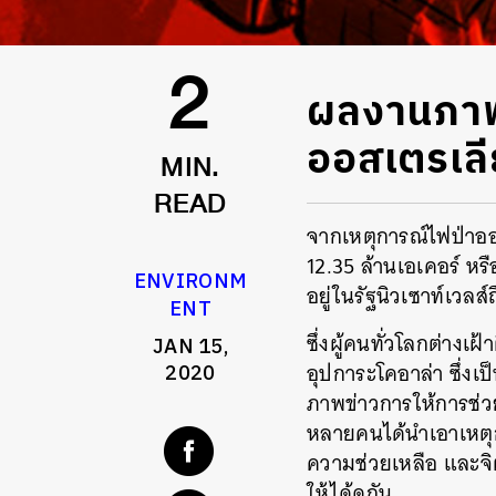
ผลงานภาพ
2
ออสเตรเลี
MIN.
READ
จากเหตุการณ์ไฟป่าออส
12.35
ล้านเอเคอร์
หรื
ENVIRONM
อยู่ในรัฐนิวเซาท์เวลส์ถ
ENT
ซึ่งผู้คนทั่วโลกต่างเฝ
JAN 15,
อุปการะโคอาล่า
ซึ่งเ
2020
ภาพข่าวการให้การช่วย
หลายคนได้นำเอาเหตุ
ความช่วยเหลือ
และจิ
ให้ได้ดูกัน