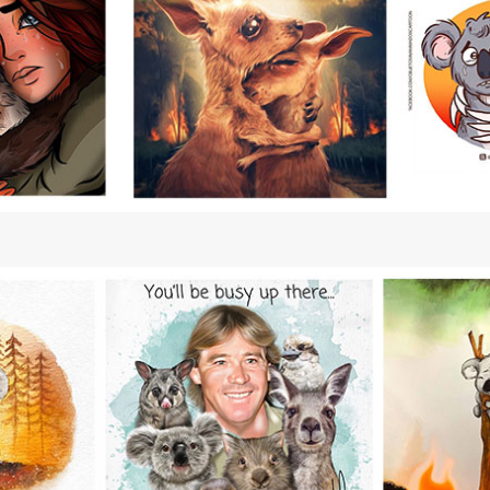
SHARE
TWEET
LINE
EMAIL