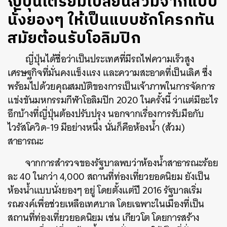
ญี่ปุ่นเตรียมเปลี่ยนส้วมจากแบบ
นั่งยองๆ ให้เป็นแบบชักโครกทัน
สมัยต้อนรับโอลิมปิก
ญี่ปุ่นได้ชื่อว่าเป็นประเทศที่มีรถไฟความเร็วสูง
เศรษฐกิจที่มั่นคงแข็งแรง และความสะอาดที่เป็นเลิศ ซึ่ง
พร้อมไปด้วยคุณสมบัติของการเป็นเจ้าภาพในการจัดการ
แข่งขันมหกรรมกีฬาโอลิมปิก
2020
ในครั้งนี้ ว่าแต่มีอะไร
อีกบ้างที่ญี่ปุ่นต้องปรับปรุง นอกจากเรื่องการรับมือกับ
ไวรัสโควิด
-19
มีอย่างหนึ่ง นั่นก็คือห้องน้ำ
(
ส้วม
)
สาธารณะ
จากการสำรวจของรัฐบาลพบว่าห้องน้ำสาธารณะร้อย
ละ
40
ในกว่า
4,000
สถานที่ท่องเที่ยวยอดนิยม ยังเป็น
ห้องน้ำแบบนั่งยองๆ อยู่ โดยตั้งแต่ปี
2016
รัฐบาลเริ่ม
รณรงค์เพื่อช่วยเหลือเทศบาล โดยเฉพาะในเมืองที่เป็น
สถานที่ท่องเที่ยวยอดนิยม เช่น เกียวโต โดยการสร้าง