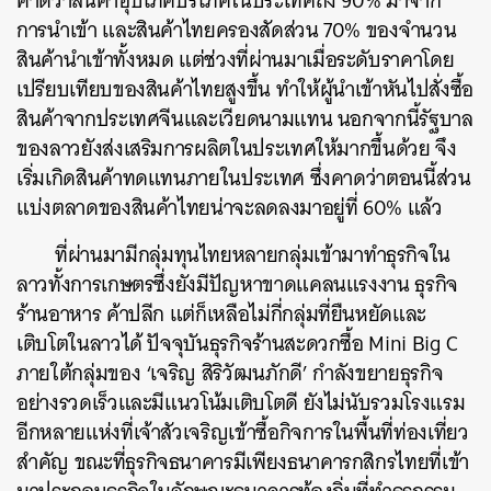
คาดว่าสินค้าอุปโภคบริโภคในประเทศถึง 90% มาจาก
การนำเข้า และสินค้าไทยครองสัดส่วน 70% ของจำนวน
สินค้านำเข้าทั้งหมด แต่ช่วงที่ผ่านมาเมื่อระดับราคาโดย
เปรียบเทียบของสินค้าไทยสูงขึ้น ทำให้ผู้นำเข้าหันไปสั่งซื้อ
สินค้าจากประเทศจีนและเวียดนามแทน นอกจากนี้รัฐบาล
ของลาวยังส่งเสริมการผลิตในประเทศให้มากขึ้นด้วย จึง
เริ่มเกิดสินค้าทดแทนภายในประเทศ ซึ่งคาดว่าตอนนี้ส่วน
แบ่งตลาดของสินค้าไทยน่าจะลดลงมาอยู่ที่ 60% แล้ว
ที่ผ่านมามีกลุ่มทุนไทยหลายกลุ่มเข้ามาทำธุรกิจใน
ลาวทั้งการเกษตรซึ่งยังมีปัญหาขาดแคลนแรงงาน ธุรกิจ
ร้านอาหาร ค้าปลีก แต่ก็เหลือไม่กี่กลุ่มที่ยืนหยัดและ
เติบโตในลาวได้ ปัจจุบันธุรกิจร้านสะดวกซื้อ Mini Big C
ภายใต้กลุ่มของ ‘เจริญ สิริวัฒนภักดี’ กำลังขยายธุรกิจ
อย่างรวดเร็วและมีแนวโน้มเติบโตดี ยังไม่นับรวมโรงแรม
อีกหลายแห่งที่เจ้าสัวเจริญเข้าซื้อกิจการในพื้นที่ท่องเที่ยว
สำคัญ ขณะที่ธุรกิจธนาคารมีเพียงธนาคารกสิกรไทยที่เข้า