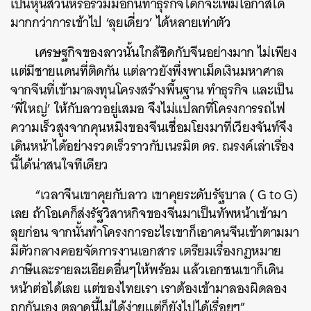
เป็นหุ้นส่วนหรือร่วมมือกันทำธุรกิจได้ก็จะเพิ่มโอกาสได้
มากกว่าการเข้าไป ‘ลุยเดี่ยว’ ได้หลายเท่าตัว
เศรษฐกิจของลาวนั้นใกล้ชิดกับจีนอย่างมาก ไม่เพียง
แต่มีชายแดนที่ติดกัน แต่ลาวยังพึ่งพาเม็ดเงินมหาศาล
จากจีนที่เข้ามาลงทุนโครงสร้างพื้นฐาน ทำธุรกิจ และเป็น
‘พี่ใหญ่’ ให้กับลาวอยู่เสมอ จึงไม่แปลกที่โครงการรถไฟ
ความเร็วสูงจากคุนหมิงของจีนเชื่อมโยงมาที่เวียงจันท์จึง
เดินหน้าได้อย่างรวดเร็วราวกับเนรมิต ดร. ณรงค์เล่าเรื่อง
นี้ได้น่าสนใจทีเดียว
“เวลาจีนเขาคุยกับลาว เขาคุยระดับรัฐบาล ( G to G)
เลย ถ้าโอเคก็ส่งรัฐวิสาหกิจของจีนมาเป็นทัพหน้าเข้ามา
ลุยก่อน จากนั้นทำโครงการอะไรเขาก็เอาคนจีนเข้าตามมา
มีตัวกลางคอยจัดการงานเอกสาร เตรียมเรื่องกฏหมาย
ภาษีและรายละเอียดอื่นๆให้พร้อม แล้วเอกชนเขาก็เดิน
หน้าต่อได้เลย แต่ของไทยเรา เราต้องเข้ามาลองผิดลอง
ถูกกันเอง ตลาดนี้ไม่ได้ง่ายแต่ก็ยังไปได้เรื่อยๆ”