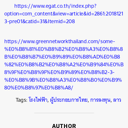
https://www.egat.co.th/index.php?
option=com_content&view=article&id=2861:2018121
3-pre01&catid=31&Itemid=208
https://www.greennetworkthailand.com/some-
%E0%B8%81%E0%B8%B2%E0%B8%A3%E0%B8%8
B%E0%B8%B7%E0%B9%89%E0%B8%AD%E0%B8
%82%E0%B8%B2%E0%B8%A2%E0%B9%84%E0%B
8%9F%E0%B8%9F%E0%B9%89%E0%B8%B2-3-
%E0%B8%9B%E0%B8%A3%E0%B8%B0%E0%B9%
80%E0%B8%97%E0%B8%A8/
Tags:
โรงไฟฟ้า
,
ผู้ประกอบการไทย
,
การลงทุน
,
ลาว
AUTHOR