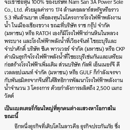
จะเข้าซื้อหุ้น 100% ของบริษัท Nam San 3A Power Sole
Co., Ltd. ด้วยมูลค่าราว 174 ล้านดอลลาร์สหรัฐหรือราว
5.3 พันล้านบาท เพื่อลงทุนในโครงการโรงไฟฟ้าพลังงาน
น้ำ ในเมืองเชียงขวาง ขณะที่บริษัท ราช กรุ๊ป จำกัด
(มหาชน) หรือ RATCH เองก็มีโรงไฟฟ้าถ่านหินในหลวง
พระบาง และโรงไฟฟ้าพลังน้ำที่เวียงจันท์ ไซยะบุรีและ
จำปาศักดิ์ บริษัท ซีเค พาวเวอร์ จำกัด (มหาชน) หรือ CKP
ดำเนินธุรกิจโรงไฟฟ้าพลังน้ำที่ไซยะบุรีเช่นกันและเตรียม
ก่อสร้างโรงไฟฟ้าเพิ่มเติม ส่วนบริษัท กัลฟ์ เอ็นเนอร์จี ดี
เวลลอปเมนท์ จำกัด (มหาชน) หรือ GULF ก็กำลังเจรจา
กับพันธมิตรจากจีนที่ได้สิทธิการพัฒนาโรงไฟฟ้าพลังงาน
น้ำจำนวน 3 โครงการ ด้วยกำลังการผลิตถึง 2,500 เมกะ
วัตต์
เป็นแบตเตอรี่ก้อนใหญ่ที่ทุกคนต่างแสวงหาโอกาสใน
ขณะนี้
อีกหนึ่งธุรกิจที่เติบโตในลาวคือ ธุรกิจประกันภัย ซึ่ง