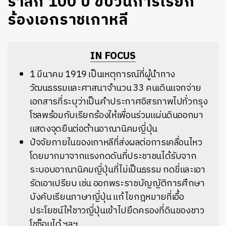
รำลึก 100 ปี ขบวนการเรียก
ร้องเอกราชเกาหลี
IN FOCUS
1 มีนาคม 1919 เป็นเหตุการณ์ที่ผู้นำทาง
วัฒนธรรมและศาสนาจำนวน 33 คนเดินแจกจ่าย
เอกสารที่ระบุว่าเป็นคำประกาศอิสรภาพไปทั่วกรุง
โซลพร้อมกับเรียกร้องให้เพื่อนร่วมแผ่นดินออกมา
แสดงจุดยืนต่อต้านอาณานิคมญี่ปุ่น
ปัจจัยภายในของเกาหลีที่ส่งผลต่อการเคลื่อนไหว
โดยมากมาจากแรงกดดันที่ประชาชนได้รับจาก
ระบอบอาณานิคมญี่ปุ่นที่ไม่เป็นธรรม กดขี่และเอา
รัดเอาเปรียบ เช่น ออกพระราชบัญญัติการศึกษา
บังคับเรียนภาษาญี่ปุ่น แก้ไขกฎหมายที่เอื้อ
ประโยชน์ให้ชาวญี่ปุ่นเข้าไปยึดครองที่ดินของชาว
โชซ็อนได้ ฯลฯ