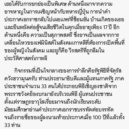
เธอได้รับการยกย่องเป็นพิเศษ ด้านหนึ่งมาจากความ
อาจหาญในการเผชิญหน้ากับทหารญี่ปุ่น การนำคำ
ประกาศเอกราชกลับไปเผยแพร่ที่ช็อนอัน บ้านเกิดของเธอ
และยืนหยัดต่อสู้จนเสียชีวิตในคุกเมื่ออายุเพียง 17 ปี อีก
ด้านหนึ่งคือ ความเป็นสุภาพสตรี ซึ่งอาจเป็นผลจากการ
เคลื่อนไหวของเฟมินิสต์ในสังคมเกาหลีที่ต้องการเปิดพื้นที่
ของผู้หญิงในสังคม และยูก็คือ วีรสตรีที่ถูกลืมใน
ประวัติศาสตร์เกาหลี
กิจกรรมที่เป็นใจกลางของการรำลึกคือรัฐพิธีที่จัตุรัส
ควังฮวามุนครับ ท่านประธานาธิบดีและผู้แทนภาครัฐ ภาค
ประชาชนจำนวน 33 คนได้ประกอบพิธีเชิญธงชาติจาก
พระราชวังคย็องบกมายังบริเวณพิธี ผู้แทนประชาชน
ตั้งแต่ราษฎรอาวุโสเรื่อยมาจนถึงนักเรียนระดับ
มัธยมศึกษาอ่านคำประกาศเอกราชบรรทัดต่อบรรทัด
จนถึงรายชื่อของผู้ลงนามท้ายประกาศเมื่อ 100 ปีที่แล้วทั้ง
33 ท่าน