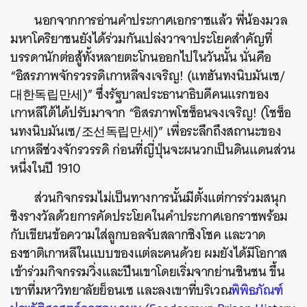
นอกจากการอ่านคำประกาศเอกราชแล้ว พี่น้องมวล
มหาโคริยาชนยังได้ร่วมกันเปล่งวาจาประโยคสำคัญที่
บรรดานักต่อสู้ทั้งหลายตะโกนออกไปในวันนั้น นั่นคือ
“อิสรภาพจักรวรรดิเกาหลีจงเจริญ! (แทฮันทงนิบมันเซ/
대한독립만세)” ซึ่งรัฐบาลประธานาธิบดีคนแรกของ
เกาหลีใต้ได้ปรับมาจาก “อิสรภาพโชซ็อนจงเจริญ! (โชซ็อ
นทงนิบมันเซ/조선독립만세)” เพื่อระลึกถึงสถานะของ
เกาหลีช่วงจักรวรรดิ ก่อนที่ญี่ปุ่นจะผนวกเป็นดินแดนส่วน
หนึ่งในปี 1910
ส่วนกิจกรรมไม่เป็นทางการนั้นมีตั้งแต่การร่วมสนุก
ชิงรางวัลด้วยการคัดประโยคในคำประกาศเอกราชพร้อม
กับเขียนข้อความใส่ลูกบอลจับสลากชิงโชค และวาด
ธงชาติเกาหลีในแบบของแต่ละคนด้วย ผมยังได้มีโอกาส
เข้าร่วมกิจกรรมวิ่งและปีนเขาโดยเริ่มจากย่านชินชน ขึ้น
เขาที่มหาวิทยาลัยย็อนเซ และลงเขาที่บริเวณ
พิพิธภัณฑ์