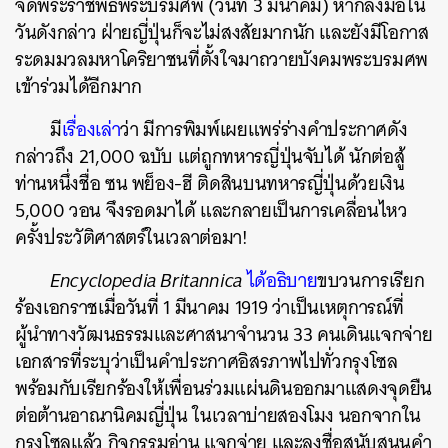
จัดพระราชพิธีพระบรมศพ (วันที่ 3 มีนาคม) หากลงมือใน
วันดังกล่าว ฝ่ายญี่ปุ่นก็จะไม่สงสัยมากนัก และยังมีโอกาส
ระดมมวลมหาโคริยาชนที่ตั้งใจมาถวายบังคมพระบรมศพ
เข้าร่วมได้อีกมาก
มี
เรื่องเล่า
ว่า มีการพิมพ์เผยแพร่ร่างคำประกาศดัง
กล่าวถึง 21,000 ฉบับ แต่ถูกทหารญี่ปุ่นจับได้ นักต่อสู้
ท่านหนึ่งชื่อ ซน พย็อง-ฮี ติดสินบนทหารญี่ปุ่นด้วยเงิน
5,000 วอน จึงรอดมาได้ และกลายเป็นการเคลื่อนไหว
ครั้งประวัติศาสตร์ในเวลาต่อมา!
Encyclopedia Britannica
ได้อธิบาย
ขบวนการเรียก
ร้องเอกราชเมื่อวันที่ 1 มีนาคม 1919 ว่าเป็นเหตุการณ์ที่
ผู้นำทางวัฒนธรรมและศาสนาจำนวน 33 คนเดินแจกจ่าย
เอกสารที่ระบุว่าเป็นคำประกาศอิสรภาพไปทั่วกรุงโซล
พร้อมกับเรียกร้องให้เพื่อนร่วมแผ่นดินออกมาแสดงจุดยืน
ต่อต้านอาณานิคมญี่ปุ่น ในเวลาบ่ายสองโมง นอกจากใน
กรุงโซลแล้ว กิจกรรมอ่าน แจกจ่าย และลงชื่อสนับสนุนคำ