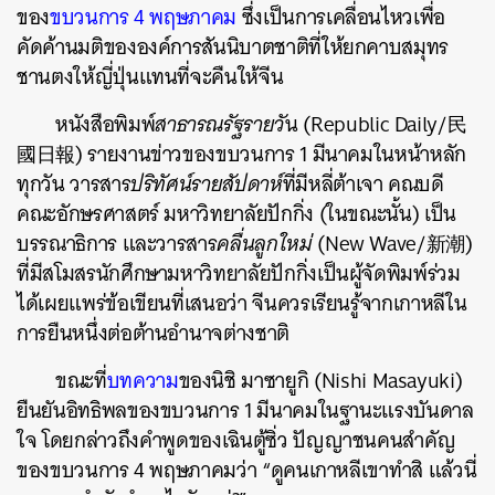
ของ
ขบวนการ 4 พฤษภาคม
ซึ่งเป็นการเคลื่อนไหวเพื่อ
คัดค้านมติขององค์การสันนิบาตชาติที่ให้ยกคาบสมุทร
ชานตงให้ญี่ปุ่นแทนที่จะคืนให้จีน
หนังสือพิมพ์
สาธารณรัฐรายวั
น (Republic Daily/民
國日報) รายงานข่าวของขบวนการ 1 มีนาคมในหน้าหลัก
ทุกวัน วารสาร
ปริทัศน์รายสัปดาห์
ที่มีหลี่ต้าเจา คณบดี
คณะอักษรศาสตร์ มหาวิทยาลัยปักกิ่ง (ในขณะนั้น) เป็น
บรรณาธิการ และวารสาร
คลื่นลูกใหม่
(New Wave/新潮)
ที่มีสโมสรนักศึกษามหาวิทยาลัยปักกิ่งเป็นผู้จัดพิมพ์ร่วม
ได้เผยแพร่ข้อเขียนที่เสนอว่า จีนควรเรียนรู้จากเกาหลีใน
การยืนหนึ่งต่อต้านอำนาจต่างชาติ
ขณะที่
บทความ
ของนิชิ มาซายูกิ (Nishi Masayuki)
ยืนยันอิทธิพลของขบวนการ 1 มีนาคมในฐานะแรงบันดาล
ใจ โดยกล่าวถึงคำพูดของเฉินตู้ซิ่ว ปัญญาชนคนสำคัญ
ของขบวนการ 4 พฤษภาคมว่า “ดูคนเกาหลีเขาทำสิ แล้วนี่