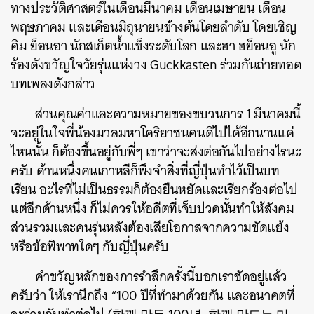
ทางประวัติศาสตร์ในเดือนมีนาคม เดือนเมษายน เดือน
พฤษภาคม และเดือนมิถุนายนข้างต้นโดยลำดับ โดยเชิญ
คิม ย็อนอา นักสเก็ตน้ำแข็งระดับโลก และฮา ฮย็อนอู นัก
ร้องดังขวัญใจวัยรุ่นแห่งวง Guckkasten ร่วมกันถ่ายทอด
บทเพลงดังกล่าว
ส่วนคุณค่าและความหมายของขบวนการ 1 มีนาคมนี้
จะอยู่ในใจพี่น้องมวลมหาโคริยาชนคนดีไปได้อีกนานแค่
ไหนนั้น ก็ต้องขึ้นอยู่กับพี่ๆ เขาว่าจะส่งต่อกันไปอย่างไรนะ
ครับ ด้านหนึ่งคนเกาหลีก็พึงจำสิ่งที่ญี่ปุ่นทำไว้เป็นบท
เรียน อะไรที่ไม่เป็นธรรมก็ต้องยืนหยัดและเรียกร้องต่อไป
แต่อีกด้านหนึ่ง ก็ไม่ควรให้อดีตที่เจ็บปวดนั้นทำให้สังคม
ส่วนรวมและคนรุ่นหลังต้องเสียโอกาสจากความขัดแย้ง
หรือข้อพิพาทใดๆ กับญี่ปุ่นครับ
คำขวัญหลักของการรำลึกครั้งนี้บอกเราชัดอยู่แล้ว
ครับว่า ให้เรานึกถึง “100 ปีที่ทำมาด้วยกัน และอนาคตที่