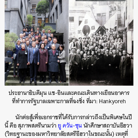
SHARE
TWEET
LINE
EMAIL
ประธานาธิบดีมุน แช-อินและคณะเดินทางเยือนอาคาร
ที่ทำการรัฐบาลเฉพาะกาลที่ฉงชิ่ง ที่มา: Hankyoreh
นักต่อสู้เพื่อเอกราชที่ได้รับการกล่าวถึงเป็นพิเศษในปี
นี้ คือ สุภาพสตรีนามว่า
ยู ควัน-ซุน
นักศึกษาสถาบันอีฮวา
(วิทยฐานะของมหาวิทยาลัยสตรีอีฮวาในขณะนั้น) เหตุที่