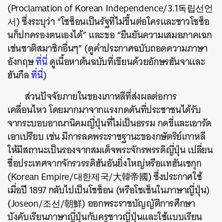
(Proclamation of Korean Independence/3.1독립선언
서) ซึ่งระบุว่า “โชซ็อนเป็นรัฐที่ไม่ขึ้นต่อใครและชาวโชซ็อ
นก็ปกครองตนเองได้” และขอ “ยืนยันความเสมอภาคเฉก
เช่นชาติสมาชิกอื่นๆ” (ดูคำประกาศฉบับถอดความภาษา
อังกฤษ
ที่นี่
ดูเนื้อหาต้นฉบับที่เขียนด้วยอักษรฮันจาและ
ฮันกึล
ที่นี่
)
ส่วนปัจจัยภายในของเกาหลีที่ส่งผลต่อการ
เคลื่อนไหว โดยมากมาจากแรงกดดันที่ประชาชนได้รับ
จากระบอบอาณานิคมญี่ปุ่นที่ไม่เป็นธรรม กดขี่และเอารัด
เอาเปรียบ เช่น มีการลดพระราชฐานะของกษัตริย์เกาหลี
ให้มีสถานะเป็นรองจากสมเด็จพระจักรพรรดิญี่ปุ่น เปลี่ยน
ชื่อประเทศจากจักรวรรดิฮันอันยิ่งใหญ่หรือแทฮันเชกุก
(Korean Empire/대한제국/大韓帝國) ซึ่งประกาศใช้
เมื่อปี 1897 กลับไปเป็นโชซ็อน (หรือโชเซ็นในภาษาญี่ปุ่น)
(Joseon/조선/朝鮮) ออกพระราชบัญญัติการศึกษา
บังคับเรียนภาษาญี่ปุ่นกับครูชาวญี่ปุ่นและใช้แบบเรียน