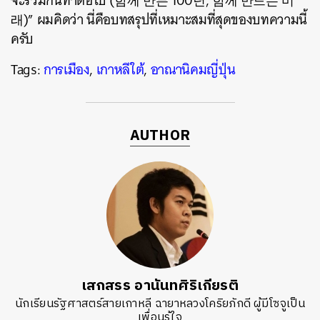
จะร่วมกันทำต่อไป (함께 만든 100년, 함께 만드는 미
래)” ผมคิดว่า นี่คือบทสรุปที่เหมาะสมที่สุดของบทความนี้
ครับ
Tags:
การเมือง
,
เกาหลีใต้
,
อาณานิคมญี่ปุ่น
AUTHOR
เสกสรร อานันทศิริเกียรติ
นักเรียนรัฐศาสตร์สายเกาหลี ฉายาหลวงโคริยภักดี ผู้มีโซจูเป็น
เพื่อนรู้ใจ