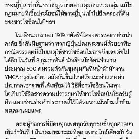
ของญี่ปุ่นเท่านั้น ออกกฎหมายควบคุมการรวมกลุ่ม แก้ไข
กฎหมายที่เอื้อประโยชน์ให้ชาวญี่ปุ่นเข้าไปยึดครองที่ดิน
ของชาวโชซ็อนได้ ฯลฯ
ในเดือนมกราคม 1919 กษัตริย์โคจงสวรรคตอย่างน่า
สงสัย ซึ่งสันนิษฐานว่า พวกญี่ปุ่นปลงพระชนม์ด้วยยาพิษ
กรณีสวรรคตนี้เป็นเหตุให้ชาวโชซ็อนไม่อาจนิ่งเฉยต่อไป
ได้อีก ในวันที่ 8 กุมภาพันธ์ นักเรียนโชซ็อนจำนวน
ประมาณ 600 คนรวมตัวกันชุมนุมกันที่หน้าสำนักงาน
YMCA กรุงโตเกียว ผลัดกันขึ้นปราศรัยและอ่านร่างคำ
ประกาศเอกราชที่ได้เตรียมไว้ วิธีที่ชาวโชซ็อนในกรุง
โตเกียวใช้สื่อสารความปรารถนาให้ชาวโชซ็อนในโซลรับรู้
คือ แอบซ่อนร่างคำประกาศนี้ไว้ใต้หมวกแล้วข้ามน้ำข้าม
ทะเลมาเผยแพร่
คณะผู้ก่อการที่มีคนทุกเพศทุกวัยทุกชนชั้นทุกศาสนา
เห็นว่าวันที่ 1 มีนาคมเหมาะสมที่สุด เพราะใกล้เคียงกับวัน