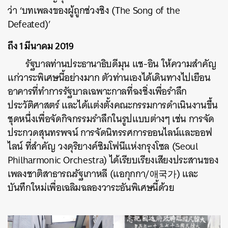
ว่า ‘บทเพลงของผู้ถูกช่วงชิง (The Song of the
Defeated)’
ถึง 1 มีนาคม 2019
รัฐบาลท่านประธานาธิบดีมุน แช-อิน ให้ความสำคัญ
แก่วาระพิเศษนี้อย่างมาก ตัวท่านเองได้เดินทางไปเยือน
อาคารที่ทำการรัฐบาลเฉพาะกาลที่ฉงชิ่งเพื่อรำลึก
ประวัติศาสตร์ และได้แต่งตั้งคณะกรรมการดำเนินงานขึ้น
ชุดหนึ่งเพื่อจัดกิจกรรมรำลึกในรูปแบบต่างๆ เช่น การจัด
ประกวดสุนทรพจน์ การจัดนิทรรศการออนไลน์และออฟ
ไลน์ ที่สำคัญ วงดุริยางค์ซิมโฟนีแห่งกรุงโซล (Seoul
Philharmonic Orchestra) ได้เรียบเรียงเสียงประสานของ
เพลงชาติสาธารณรัฐเกาหลี (แอกุกกา/애국가) และ
บันทึกใหม่เพื่อเฉลิมฉลองวาระอันพิเศษนี้ด้วย
ค้นหา