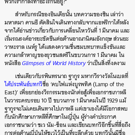
พวกเรากำลังทำอะไรกันอยู่?”
สำหรับกรณีของอินเดียนั้น บทความของชิน เล่าว่า
มหาตมา คานธี ตัดสินใจเดินทางกลับจากแอฟริกาใต้หลัง
จากได้อ่านข่าวเกี่ยวกับการเคลื่อนไหววันที่ 1 มีนาคม และ
เริ่มรณรงค์อารยะขัดขืนต่อต้านอาณานิคมอังกฤษ ส่วนยะ
วาหะราล เนห์รู ได้แสดงความชื่นชมบทบาทแข็งขันและ
ความกล้าหาญของยุวชนสตรีในขบวนการ 1 มีนาคม ใน
หนังสือ
Glimpses of World History
ว่าเป็นสิ่งที่งดงาม
เช่นเดียวกับรพินทรนาถ ฐากูร มหากวีรางวัลโนเบลที่
ได้ประพันธ์บทกวี
ชื่อ ‘คบไฟแห่งบูรพทิศ (Lamp of the
East)’ เพื่อยกย่องวีรกรรมของนักต่อสู้เพื่อเอกราชเกาหลี
ในวาระครบรอบ 10 ปี ขบวนการ 1 มีนาคมในปี 1929 แม้
ฐากูรจะไม่เคยเดินทางไปเกาหลี แต่เขาเองได้มีโอกาสพบ
กับนักศึกษาเกาหลีที่ศึกษาในญี่ปุ่น ผู้ร่างคำประกาศ
เอกราชนามว่า ชเว นัม-ซ็อน และเขียนบทกวีอีกชิ้นที่สื่อถึง
การต่อต้านญี่ปุ่นให้ชเวไว้เป็นที่ระลึกด้วย บทกวีนั้นมีชื่อ