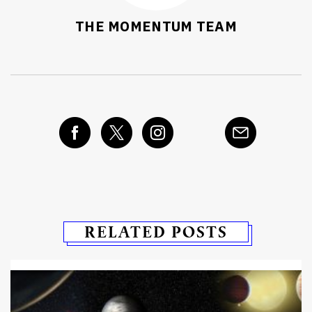
THE MOMENTUM TEAM
RELATED POSTS
ต