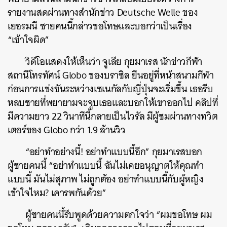
รายงานสดผ่านทางสำนักข่าว Deutsche Welle ของ
เยอรมนี ชายคนนี้กล่าวขอโทษและบอกว่าเป็นเรื่อง
“เข้าใจผิด”
วิดีโอแสดงให้เห็นว่า จูเลีย กุยมาเรส นักข่าวกีฬา
สถานีโทรทัศน์ Globo ของบราซิล ยืนอยู่ที่หน้าสนามกีฬา
ก่อนการแข่งขันระหว่างเซเนกัลกับญี่ปุ่นจะเริ่มขึ้น เธอรีบ
หลบชายที่พยายามจะจูบเธอและบอกให้เขาออกไป คลิปที่
มีความยาว 22 วินาทีนี้กลายเป็นไวรัล มีผู้ชมผ่านทางทวิต
เตอร์ของ Globo กว่า 1.9 ล้านวิว
“อย่าทำอย่างนี้! อย่าทำแบบนี้อีก” กุยมาเรสบอก
ผู้ชายคนนี้ “อย่าทำแบบนี้ ฉันไม่เคยอนุญาตให้คุณทำ
แบบนี้ มันไม่สุภาพ ไม่ถูกต้อง อย่าทำแบบนี้กับผู้หญิง
เข้าใจไหม? เคารพกันด้วย”
ผู้ชายคนนี้รีบพูดด้วยความตกใจว่า “ผมขอโทษ ผม