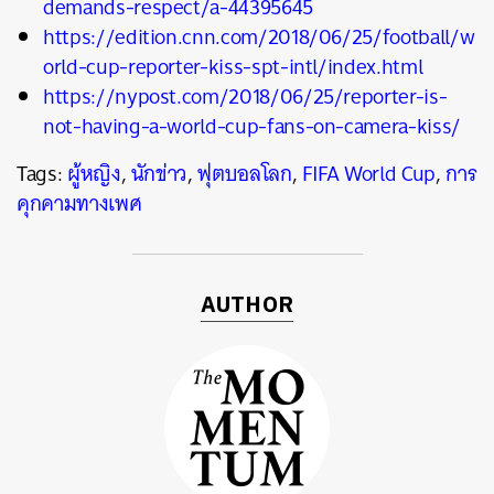
demands-respect/a-44395645
https://edition.cnn.com/2018/06/25/football/w
orld-cup-reporter-kiss-spt-intl/index.html
https://nypost.com/2018/06/25/reporter-is-
not-having-a-world-cup-fans-on-camera-kiss/
Tags:
ผู้หญิง
,
นักข่าว
,
ฟุตบอลโลก
,
FIFA World Cup
,
การ
คุกคามทางเพศ
AUTHOR