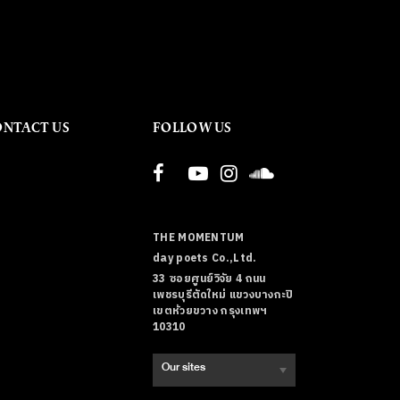
ONTACT US
FOLLOW US
THE MOMENTUM
day poets Co.,Ltd.
33 ซอยศูนย์วิจัย 4 ถนน
เพชรบุรีตัดใหม่ แขวงบางกะปิ
เขตห้วยขวาง กรุงเทพฯ
10310