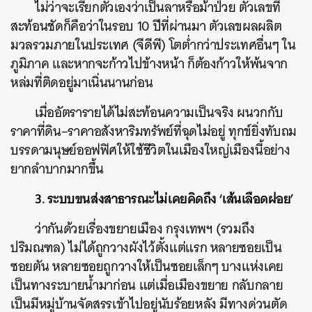
ไม่ว่าจะเรียกตัวเองว่าเป็นลาหรือม้าป่วย ตัวเลขที่
สะท้อนชัดก็คือว่าในรอบ
10
ปีที่ผ่านมา ตัวเลขผลผลิต
มวลรวมภายในประเทศ (จีดีพี) โตต่ำกว่าประเทศอื่นๆ ใน
ภูมิภาค และหากจะก้าวไปข้างหน้า ก็ต้องก้าวให้พ้นจาก
หล่มที่ติดอยู่มาเนิ่นนานก่อน
เมื่ออัตรารายได้ไม่สะท้อนความเป็นจริง ผนวกกับ
ราคาที่ดิน
–
ราคาอสังหาริมทรัพย์ที่ฉุดไม่อยู่ ทุกข์ยิ่งทับถม
บรรดามนุษย์ออฟฟิศให้ใช้ชีวิตในเมืองใหญ่เมืองนี้อย่าง
ยากลำบากมากขึ้น
3. ระบบขนส่งสาธารณะไม่เคยคิดถึง ‘เส้นเลือดฝอย’
ว่ากันด้วยเรื่องขยายเมือง กรุงเทพฯ (รวมถึง
ปริมณฑล) ไม่ได้ถูกวางผังไว้ตั้งแต่แรก หลายซอยเป็น
ซอยตัน หลายซอยถูกวางให้เป็นซอยเล็กๆ บางแห่งเคย
เป็นทางระบายน้ำมาก่อน แต่เมื่อเมืองขยาย กลับกลาย
เป็นมีหมู่บ้านจัดสรรเข้าไปอยู่นับร้อยหลัง มีทางด่วนตัด