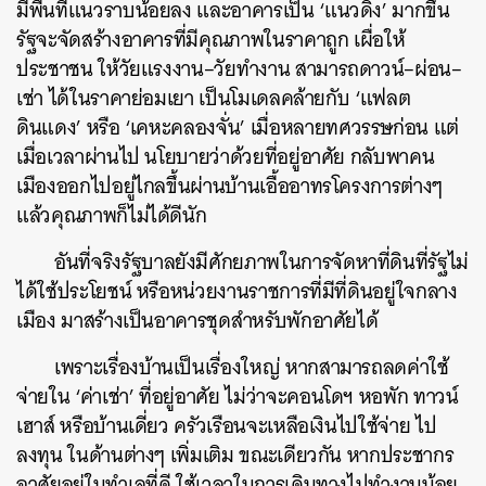
มีพื้นที่แนวราบน้อยลง และอาคารเป็น
‘
แนวดิ่ง
’
มากขึ้น
รัฐจะจัดสร้างอาคารที่มีคุณภาพในราคาถูก เผื่อให้
ประชาชน ให้วัยแรงงาน
–
วัยทำงาน สามารถดาวน์
–
ผ่อน
–
เช่า ได้ในราคาย่อมเยา เป็นโมเดลคล้ายกับ
‘
แฟลต
ดินแดง
’
หรือ
‘
เคหะคลองจั่น
’
เมื่อหลายทศวรรษก่อน แต่
เมื่อเวลาผ่านไป นโยบายว่าด้วยที่อยู่อาศัย กลับพาคน
เมืองออกไปอยู่ไกลขึ้นผ่านบ้านเอื้ออาทรโครงการต่างๆ
แล้วคุณภาพก็ไม่ได้ดีนัก
อันที่จริงรัฐบาลยังมีศักยภาพในการจัดหาที่ดินที่รัฐไม่
ได้ใช้ประโยชน์ หรือหน่วยงานราชการที่มีที่ดินอยู่ใจกลาง
เมือง มาสร้างเป็นอาคารชุดสำหรับพักอาศัยได้
เพราะเรื่องบ้านเป็นเรื่องใหญ่ หากสามารถลดค่าใช้
จ่ายใน
‘
ค่าเช่า
’
ที่อยู่อาศัย ไม่ว่าจะคอนโดฯ หอพัก ทาวน์
เฮาส์ หรือบ้านเดี่ยว ครัวเรือนจะเหลือเงินไปใช้จ่าย ไป
ลงทุน ในด้านต่างๆ เพิ่มเติม ขณะเดียวกัน หากประชากร
อาศัยอยู่ในทำเลที่ดี ใช้เวลาในการเดินทางไปทำงานน้อย