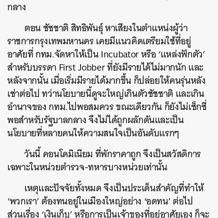
กลาง
ตอน ชัชชาติ สิทธิพันธุ์ หาเสียงในตำแหน่งผู้ว่า
ราชการกรุงเทพมหานคร เคยมีแนวคิดเตรียมใช้ที่อยู่
อาศัยที่ กทม.จัดหาให้เป็น
Incubator
หรือ
‘
แหล่งฟักตัว
’
สำหรับบรรดา
First Jobber
ที่ยังมีรายได้ไม่มากนัก และ
หลังจากนั้น เมื่อเริ่มมีรายได้มากขึ้น ก็ปล่อยให้คนรุ่นหลัง
เช่าต่อไป ทว่านโยบายนี้ดูจะใหญ่เกินตัวชัชชาติ และเกิน
อำนาจของ กทม.ไปพอสมควร ขณะเดียวกัน ก็ยังไม่เซ็กซี่
พอสำหรับรัฐบาลกลาง จึงไม่ได้ถูกผลักดันและเป็น
นโยบายที่หลายคนให้ความสนใจเป็นอันดับแรกๆ
วันนี้ คอนโดมิเนียม ที่พักราคาถูก จึงเป็นสวัสดิการ
เฉพาะในหน่วยตำรวจ-ทหารบางหน่วยเท่านั้น
เหตุและปัจจัยทั้งหมด จึงเป็นประเด็นสำคัญที่ทำให้
‘
พวกเรา
’
ต้องทนอยู่ในเมืองใหญ่อย่าง
‘
อดทน
’
ต่อไป
ส่วนเรื่อง
‘
เงินเก็บ
’
หรือการเป็นเจ้าของที่อยู่อาศัยเอง ก็จะ