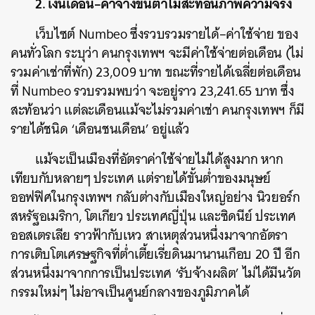
2.
เงินเดือน
–
ค่าจ้างขั้นต่ำไม่สะท้อนภาพความจริง
เว็บไซต์
Numbeo
ซึ่งรวบรวมรายได้
–
ค่าใช้จ่าย ของ
คนทั่วโลก ระบุว่า คนกรุงเทพฯ จะมีค่าใช้จ่ายต่อเดือน (ไม่
รวมค่าเช่าที่พัก)
23,009
บาท ขณะที่รายได้เฉลี่ยต่อเดือน
ที่
Numbeo
รวบรวมพบว่า จะอยู่ราว
23,241.65
บาท ซึ่ง
สะท้อนว่า แต่ละเดือนแม้จะไม่รวมค่าเช่า คนกรุงเทพฯ ก็มี
รายได้ชนิด
‘
เดือนชนเดือน
’
อยู่แล้ว
แม้จะเป็นเมืองที่อัตราค่าใช้จ่ายไม่ได้สูงมาก หาก
เทียบกับหลายๆ ประเทศ แต่รายได้ขั้นต่ำของมนุษย์
ออฟฟิศในกรุงเทพฯ กลับต่างกับเมืองใหญ่อย่าง นิวยอร์ก
สหรัฐอเมริกา, โตเกียว ประเทศญี่ปุ่น และซิดนีย์ ประเทศ
ออสเตรเลีย ราวฟ้ากับเหว สาเหตุส่วนหนึ่งมาจากอัตรา
การเติบโตเศรษฐกิจที่ต่ำเตี้ยเรี่ยดินมานานเกือบ
20
ปี อีก
ส่วนหนึ่งมาจากการเป็นประเทศ
‘
รับจ้างผลิต
’
ไม่ได้มีนวัต
กรรมใหม่ๆ ไม่อาจเป็นศูนย์กลางของภูมิภาคได้