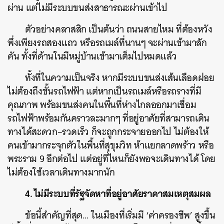
ผ่าน แต่ไม่มีระบบขนส่งสาธารณะผ่านเข้าไป
ตัวอย่างคลาสสิก เป็นต้นว่า ถนนสายไหม ที่ต้องหวัง
พึ่งเพียงรถสองแถว หรือรถเมล์ที่นานๆ จะผ่านเข้ามาสัก
คัน ทั้งที่ด้านในมีหมู่บ้านเข้ามาเต็มไปหมดแล้ว
ทั้งที่ในความเป็นจริง หากมีระบบขนส่งเส้นเลือดฝอย
ไม่ต้องถึงขั้นรถไฟฟ้า แต่หากเป็นรถเมล์หรือรถรางที่มี
คุณภาพ พร้อมขนส่งคนในพื้นที่ห่างไกลออกมาเชื่อม
ค้นหา
รถไฟฟ้าพร้อมกันคราวละมากๆ ที่อยู่อาศัยที่สามารถเดิน
SHARE
TWEET
LINE
EMAIL
ทางได้สะดวก
–
รวดเร็ว ก็จะถูกกระจายออกไป ไม่ต้องให้
คนเข้ามากระจุกตัวในพื้นที่สุขุมวิท ห้าแยกลาดพร้าว หรือ
พระราม
9
อีกต่อไป แต่อยู่ที่ไหนก็ยังพอจะเดินทางได้ โดย
ไม่ต้องใช้เวลาเดินทางมากนัก
4. ไม่มีระบบที่รัฐจัดหาที่อยู่อาศัยราคาสมเหตุสมผล
ข้อนี้สำคัญที่สุด… ในเมืองที่เริ่มมี
‘
ค่าครองชีพ
’
สูงขึ้น