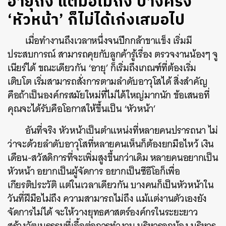
อายุถึง แต่มือไม่ถึง บางครั้ง
‘หัวหน้า’ ก็ไม่ได้เก่งเสมอไป
เมื่อทำงานถึงเวลาหนึ่งจนปีกกล้าขาแข็ง เริ่มมี
ประสบการณ์ สามารถคุยกับลูกค้ารู้เรื่อง ตรวจงานน้องๆ จู
เนียร์ได้ ขณะเดียวกัน ‘อายุ’ ก็เริ่มถึงเกณฑ์ที่ต้องเริ่ม
เติบโต เริ่มสามารถสั่งการตามลำดับอาวุโสได้ สิ่งสำคัญ
คือถ้าเป็นองค์กรสมัยใหม่ที่ไม่ได้ใหญ่มากนัก ข้อเสนอที่
คุณจะได้รับคือโอกาสให้ขึ้นเป็น ‘หัวหน้า’
อันที่จริง หัวหน้าเป็นตำแหน่งที่หลายคนปรารถนา ไม่
ว่าจะด้วยลำดับอาวุโสที่หลายคนเห็นก็ต้องยกมือไหว้ เงิน
เดือน-สวัสดิการที่จะเพิ่มสูงขึ้นกว่าเดิม หลายคนอยากเป็น
หัวหน้า อยากเป็นผู้จัดการ อยากเป็นซีอีโอก็เพื่อ
เกียรติประวัติ แต่ในเวลาเดียวกัน บางคนก็เป็นหัวหน้าใน
วันที่ฝีมือไม่ถึง ความสามารถไม่ถึง แม้แต่งานตัวเองยัง
จัดการไม่ได้ จะให้วางยุทธศาสตร์องค์กรในระยะยาว
สร้างวัฒนธรรมที่เอื้อต่อการทำงาน บริหารลูกน้อง บริหาร