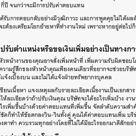
อน กี่ปี จนกว่าจะมีการปรับค่าตอบแทน
SHARE
TWEET
LINE
EMAIL
้รับการตอบกลับอย่างมีวุฒิภาวะ และการพูดคุยไม่ได้ผลลัพธ
จะต้องเตรียมโยกย้ายหาที่ทำงานใหม่ เพราะหากอยู่ต่อไปก็
่อปรับตำแหน่งหรือขอเงินเพิ่มอย่างเป็นทางก
หัวหน้างานของคุณอาจสั่งเพิ่มหน้าที่ เพิ่มความรับผิดชอ
็นความรู้สึกของหัวหน้าคุณเพียงคนเดียวที่อยากจะช่วยบริษ
ด้แจ้งเบื้องบน และไม่ได้แจ้งฝ่ายทรัพยากรบุคคล
เขียนเนื้อหา แจงเหตุผลกับรายละเอียดเนื้องานเป็นเอกสาร
้ละเอียดว่าถ้าปรับเงินคุณ บริษัทจะได้อะไรเพิ่มบ้าง งานจ
เพิ่มขึ้นบ้างด้วยค่าตอบแทนที่เพิ่มขึ้น จัดลำดับความสำค
ัดก็ทำให้ข้อตกลงวิน-วินทั้งคู่ คุณได้ค่าตอบแทนเพิ่ม บริ
งถ่างตาทำ ควบรวมทุกอย่างโดยที่ไม่ได้มีอะไรออกมาดีสักอย่