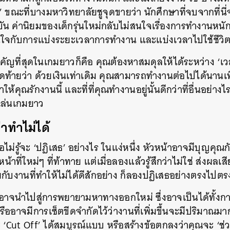
 ขณะที่บางมหาวิทยาลัยชูจุดขายว่า นักศึกษาที่จบจากที่นี่
จุบัน ค่านิยมของเด็กรุ่นใหม่กลับไม่สนใจเรื่องการทำงานหนัก 
ใจกับการแบ่งระยะเวลาการทำงาน และแบ่งเวลาไปใช้ชีวิ
ี่สำคัญที่สุดในเกมยาวก็คือ คุณต้องหาสมดุลให้ได้ระหว่าง ‘เ
ดท้ายว่า ด้วยเงินเท่าเดิม คุณสามารถทำงานต่อไปได้นานเพ
ให้คุณรักงานนี้ และที่ที่คุณทำงานอยู่นั้นดีกว่าที่อื่นอย่า
นเล่นเกมยาว
าทำไม่ได้
็คือไม่รู้จะ ‘ปฏิเสธ’ อย่างไร ในแง่หนึ่ง หัวหน้าอาจมีบุญ
ที่ใหม่ๆ ที่ท้าทาย แต่เมื่อลองแล้วรู้สึกว่าไม่ใช่ ส่งผล
กับงานที่ทำให้ไม่ได้ดีสักอย่าง ก็ลองปฏิเสธอย่างตรงไป
จนำไปสู่การพยายามหาทางออกใหม่ ซึ่งอาจเป็นได้ทั้งกา
รืออาจมีการเซ็ตขีดจำกัดไว้ว่างานที่เพิ่มขึ้นจะมีปริมาณมา
จะ ‘Cut Off’ ได้สมบูรณ์แบบ หรือสร้างข้อตกลงว่าคุณจะ ‘ช่
นหา