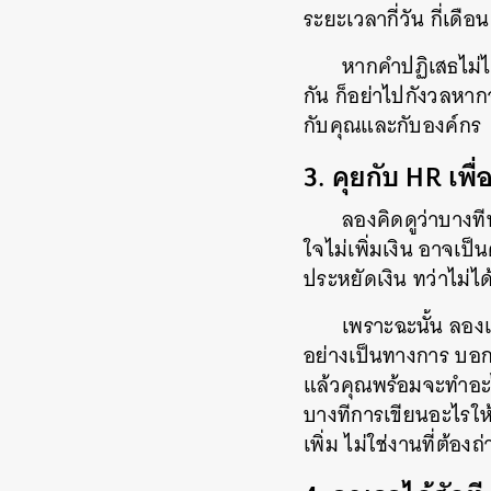
ระยะเวลากี่วัน กี่เดื
หากคำปฏิเสธไม่ได
กัน ก็อย่าไปกังวลหาก
กับคุณและกับองค์กร
3. คุยกับ HR เพื
ลองคิดดูว่าบางที
ใจไม่เพิ่มเงิน อาจเป
ประหยัดเงิน ทว่าไม่ไ
เพราะฉะนั้น ลอง
อย่างเป็นทางการ บอกให
แล้วคุณพร้อมจะทำอะไร
บางทีการเขียนอะไรให้ช
เพิ่ม ไม่ใช่งานที่ต้อ