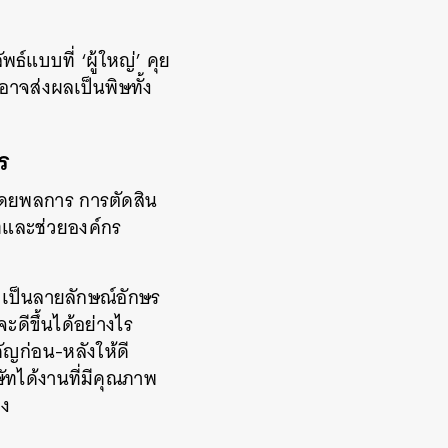
์แบบที่ ‘ผู้ใหญ่’ คุย
อาจส่งผลเป็นพิษทั้ง
าร
บโดยพลการ การตัดสิน
ัทและช่วยองค์กร
 เป็นลายลักษณ์อักษร
ะดีขึ้นได้อย่างไร
ัญก่อน-หลังให้ดี
ษัทได้งานที่มีคุณภาพ
าง