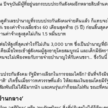
น ปัจจุบันมีผู้ที่อยู่นอกระบบประกันสังคมอีกหลายสิบล้านค
ดูตัวเลขบำนาญที่ระบบประกันสังคมจ่ายคืนแล้ว ก็แทบจะ
งค่าจ้างเฉลี่ยช่วง 60 เดือนสุดท้าย (5 ปี) ก่อนสิ้นสุด
ค่าจ้างสูงสุดไม่เกิน 1.5 หมื่นบาท
อให้สูงที่สุดเท่าไรก็ไม่เกิน 3,000 บาท ซึ่งเป็นบำนาญที่ยั
่คือเมื่อไทยเข้าสู่สังคมผู้สูงอายุโดยสมบูรณ์ และเด็กมีอัต
นตนจะไม่เพียงพอกับรายจ่ายบำนาญให้กับคนชรา… ซึ่งวันนี้ 
บประกันสังคม รัฐมีทางเลือกในการออมใดอีก? อันที่จริงมีระ
ิ’ เกิดขึ้นเมื่อราวทศวรรษที่แล้ว ให้สะสมเงินออมโดยมีร
พันธ์ไม่ได้มีมากนัก และคนรุ่นเก่าก็ออมไม่ทัน ขณะที่คนรุ่น
ด้ปานกลาง’
ฝ่าย ‘เสรีนิยม’ หรือ ‘อนุรักษนิยม’ สิ่งที่ปฏิเสธไม่ได้ก็ค