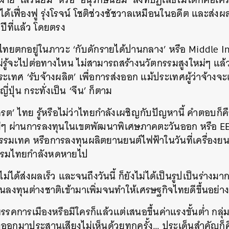
่ได้เฟื่องฟู รุ่งโรจน์ โชติช่วงชัชวาลเหมือนในอดีต และส่งผ
ปีที่แล้ว โดยตรง
ทศไทยตกอยู่ในภาวะ ‘กับดักรายได้ปานกลาง’ หรือ Middle
ไม่รู้จะไปต่อทางไหน ไม่สามารถสร้างนวัตกรรมสูงใหม่ๆ 
ะเทศ ‘รับจ้างผลิต’ เพื่อการส่งออก แม้ประเทศผู้ว่าจ้างจะ
่ปุ่น กระทั่งเป็น ‘จีน’ ก็ตาม
ต’ ไทย รู้หรือไม่ว่าไทยกำลังเผชิญกับปัญหานี้ คำตอบก็ค
่ๆ ผ่านการลงทุนในเขตพัฒนาพิเศษภาคตะวันออก หรือ EE
กรรมเทค หรือการลงทุนผลิตยานยนต์ไฟฟ้าในวันที่เครื่องยนต
กรรมไทยกำลังหดหายไป
ไม่ได้ส่งผลเร็ว และจนถึงวันนี้ ก็ยังไม่ได้เป็นรูปเป็นร่า
งินลงทุนต่างชาติเข้ามาเพิ่มจนทำให้เศรษฐกิจไทยดีขึ้นอย่าง
มีพรรคการเมืองหรือมีใครก็แล้วแต่เสนอขึ้นค่าแรงขั้นต่ำ กลุ
อกมาประสานเสียงไม่เห็นด้วยทุกครั้ง… ประเด็นสำคัญก็คือ 