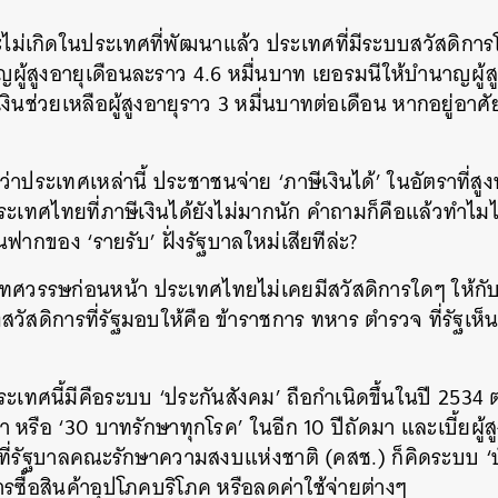
 จะไม่เกิดในประเทศที่พัฒนาแล้ว ประเทศที่มีระบบสวัสดิการโ
ู้สูงอายุเดือนละราว 4.6 หมื่นบาท เยอรมนีให้บำนาญผู้ส
เงินช่วยเหลือผู้สูงอายุราว 3 หมื่นบาทต่อเดือน หากอยู่อ
ระเทศเหล่านี้ ประชาชนจ่าย ‘ภาษีเงินได้’ ในอัตราที่สูง
บประเทศไทยที่ภาษีเงินได้ยังไม่มากนัก คำถามก็คือแล้วทำไ
ฟากของ ‘รายรับ’ ฝั่งรัฐบาลใหม่เสียทีล่ะ?
ศวรรษก่อนหน้า ประเทศไทยไม่เคยมีสวัสดิการใดๆ ให้กั
ึงสวัสดิการที่รัฐมอบให้คือ ข้าราชการ ทหาร ตำรวจ ที่รัฐเห็น
ระเทศนี้มีคือระบบ ‘ประกันสังคม’ ถือกำเนิดขึ้นในปี 253
 หรือ ‘30 บาทรักษาทุกโรค’ ในอีก 10 ปีถัดมา และเบี้ยผู้
ที่รัฐบาลคณะรักษาความสงบแห่งชาติ (คสช.) ก็คิดระบบ ‘บั
รซื้อสินค้าอุปโภคบริโภค หรือลดค่าใช้จ่ายต่างๆ
นหา