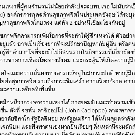
ามเหงาที่ผู้คนจำนวนไม่น้อยกำลังประสบพบเจอ ไม่นับว่า
nd) องค์กรการกุศลด้านสุขภาพจิตในประเทศอังฤษ ได้ระบุเอา
ัญหาสุขภาพจิตโดยตรง แต่ทั้ง 2 อย่างนี้เชื่อมโยงกันอยู่
ภาพจิตสามารถเพิ่มโอกาสที่จะทำให้รู้สึกเหงาได้ ตัวอย่าง
ยู่แล้ว อาจเป็นเรื่องยากที่จะปรึกษาปัญหากับผู้อื่น หรือ
กรู้สึกลำบากใจที่จะเข้าไปมีส่วนร่วมในกิจกรรมที่เกี่ยวข้
ปสู่การขาดการเชื่อมโยงทางสังคม และกระตุ้นให้เกิดความรู้
ิตใจและความมั่นคงทางอารมณ์อยู่ในสภาวะปกติ หากรู้สึ
สียต่อสุขภาพจิต รวมถึงภาวะซึมเศร้า ความวิตกกังวล ควา
ความเครียดที่เพิ่มขึ้น
หลีกหนีจากวงจรความเหงาได้ การยอมรับและทำความเข้าใจจ
ื่น ดังที่ จอห์น คาซิออปโป (John Cacioppo) ศาสตราจารย
ลัยชิคาโก รัฐอิลลินอย สหรัฐอเมริกา ได้ให้เหตุผลว่าสั
จกนิยม และพึ่งพาตนเองมากขึ้นเรื่อยๆ สิ่งเหล่านี้จะผลั
ฏิเสธที่จะยอมรับความเหงาเมื่อต้องประสบกับความรู้สึกดัง