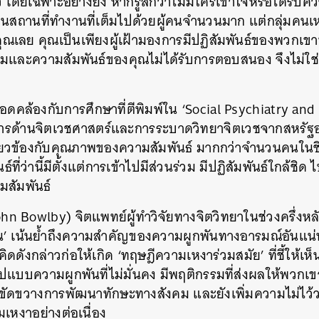
ยว โดยเฉพาะอย่างยิ่ง หากรู้สึกว่าไม่มีใครเข้าใจหรือได้ร
ู่ในสถานที่ทำงานที่เต็มไปด้วยผู้คนจำนวนมาก แต่กลุ่มคนเหล
คุณเลย คุณเป็นเพียงผู้เฝ้ามองการมีปฏิสัมพันธ์ของพวกเขาทั
ละความสัมพันธ์ของคุณไม่ได้รับการตอบสนอง จึงไม่ใช่เรื
อดคล้องกับการศึกษาที่ตีพิมพ์ใน ‘Social Psychiatry and
รด้านจิตเวชศาสตร์และการระบาดวิทยาจิตเวชจากสหรัฐอเมริก
เกี่ยวข้องกับคุณภาพของความสัมพันธ์ มากกว่าจำนวนคนในชีว
่ว่านี้มีตั้งแต่การเข้าไปมีส่วนร่วม มีปฏิสัมพันธ์ใกล้ชิด 
มสัมพันธ์
ohn Bowlby) จิตแพทย์ผู้ทำวิจัยทางจิตวิทยาในช่วงครึ่งหลั
น’ เน้นย้ำถึงความสำคัญของความผูกพันทางอารมณ์อันแน่
วคิดดังกล่าวก่อให้เกิด ‘ทฤษฎีความเหงาร่วมสมัย’ ที่ชี้ให้เ
นมีรูปแบบความผูกพันที่ไม่มั่นคง มีพฤติกรรมที่ส่งผลให้พวกเ
นขัดขวางการพัฒนาทักษะทางสังคม และยังเพิ่มความไม่ไว้วาง
มเหงาอย่างต่อเนื่อง