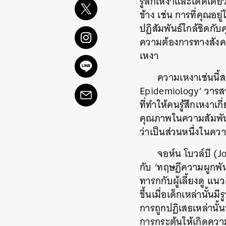
รู้สึกเหงาและโดดเดี่
ข้าง เช่น การที่คุณอย
ปฏิสัมพันธ์ใกล้ชิดกับ
ความต้องการทางสังคมแ
เหงา
ความเหงาเช่นนี้ส
Epidemiology’ วารสา
ที่ทำให้คนรู้สึกเหงา
คุณภาพในความสัมพันธ์ที
ว่าเป็นส่วนหนึ่งในควา
จอห์น โบวล์บี (J
กับ ‘ทฤษฎีความผูกพั
ทารกกับผู้เลี้ยงดู แน
ขึ้นเมื่อเด็กเหล่านั้
การถูกปฏิเสธเหล่านั้
การกระตุ้นให้เกิดควา