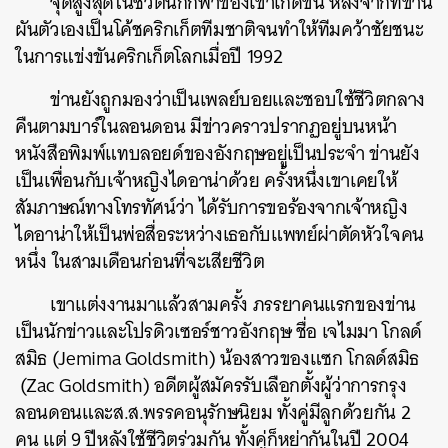
จุดสูงสุดในชีวิตนักกีฬาของเขาเกิดขึ้น หลังจากที่ข่าน
ผันตัวเองเป็นโค้ชคริกเก็ตทีมชาติจนทำให้ทีมคว้าชัยชนะ
ในการแข่งขันคริกเก็ตโลกเมื่อปี 1992
ข่านยังถูกมองว่าเป็นเพลย์บอยและชอบใช้ชีวิตกลาง
คืนตามบาร์ในลอนดอน มีข่าวคราวปรากฏอยู่บนหน้า
หนังสือพิมพ์แทบลอยด์ของอังกฤษอยู่เป็นประจำ ข่านยัง
เป็นเพื่อนกับเจ้าหญิงไดอาน่าด้วย ครั้งหนึ่งเขาเคยให้
สัมภาษณ์ทางโทรทัศน์ว่า ได้รับการขอร้องจากเจ้าหญิง
ไดอาน่าให้เป็นพ่อสื่อระหว่างเธอกับแพทย์ผ่าตัดหัวใจคน
หนึ่ง ในสามเดือนก่อนที่จะเสียชีวิต
เขาแต่งงานมาแล้วสามครั้ง ภรรยาคนแรกของข่าน
เป็นนักข่าวและโปรดิวเซอร์ชาวอังกฤษ ชื่อ เจไมมา โกลด์
สมิธ (Jemima Goldsmith) น้องสาวของแซก โกลด์สมิธ
(Zac Goldsmith) อดีตผู้สมัครรับเลือกตั้งผู้ว่าการกรุง
ลอนดอนและส.ส.พรรคอนุรักษนิยม ทั้งคู่มีลูกด้วยกัน 2
คน แต่ 9 ปีหลังใช้ชีวิตร่วมกัน ทั้งคู่ก็หย่ากันในปี 2004