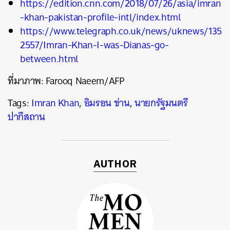
https://edition.cnn.com/2018/07/26/asia/imran
-khan-pakistan-profile-intl/index.html
https://www.telegraph.co.uk/news/uknews/135
2557/Imran-Khan-I-was-Dianas-go-
between.html
ที่มาภาพ: Farooq Naeem/AFP
Tags:
Imran Khan
,
อิมรอน ข่าน
,
นายกรัฐมนตรี
ปากีสถาน
AUTHOR