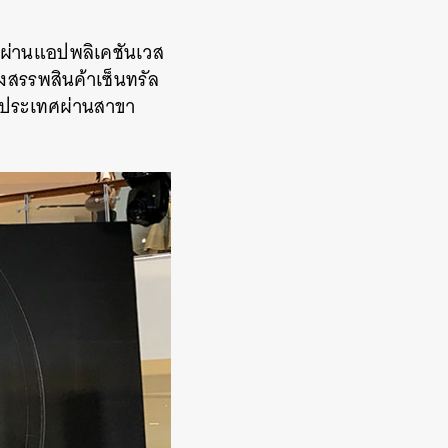
งผ่านแอปพลิเคชันเวส
งสรรพสินค้าเซ็นทรัล
ามประเทศผ่านสาขา