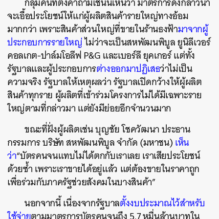
กลุ่มคนที่ตั้งคำถามเช่นนี้เห็นว่า มาตรการดังกล่าวน่า
จะเอื้อประโยชน์ให้แก่ผู้ผลิตสินค้ารายใหญ่ทางอ้อม
มากกว่า เพราะสินค้าส่วนใหญ่ที่ขายในร้านธงฟ้า
มาจากผู้
ประกอบการรายใหญ่
ไม่ว่าจะเป็นสหพัฒนพิบูล ยูนิลีเวอร์
คอลเกต-ปาล์มโอลีฟ P&G และเบอร์ลี ยุคเกอร์ แต่ทั้ง
รัฐบาลและผู้ประกอบการ
ต่างออกมาปฏิเสธ
ว่าไม่เป็น
ความจริง รัฐบาลให้เหตุผลว่า รัฐบาลเปิดกว้างให้ผู้ผลิต
สินค้าทุกราย ผู้ผลิตที่เข้าร่วมโครงการไม่ได้มีเฉพาะราย
ใหญ่ตามที่กล่าวมา แต่ยังมีย่อยอีกจำนวนมาก
ขณะที่ฝั่งผู้ผลิตเช่น บุญชัย โชควัฒนา ประธาน
กรรมการ บริษัท สหพัฒนพิบูล จำกัด (มหาชน)
เห็น
ว่า
“บัตรคนจนแทบไม่ได้ตกกับเราเลย เราเสียประโยชน์
ด้วยซ้ำ เพราะเราขายได้อยู่แล้ว แต่ต้องขายในราคาถูก
เพื่อร่วมกับภาครัฐช่วยสังคมในบางสินค้า”
นอกจากนี้ เนื่องจากรัฐบาล
ตั้งงบประมาณไว้สำหรับ
ใช้จ่าย
ตามมาตรการบัตรคนจนถึง 5.7 หมื่นล้านบาทใน