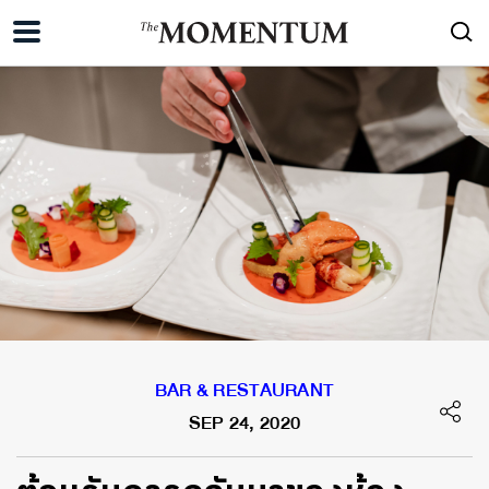
BAR & RESTAURANT
SEP 24, 2020