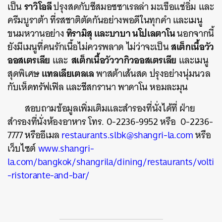
ราวิโอลี
เป็น
ปรุงสดกับชีสมอซซาเรลล่า มะเขือแช่อิ่ม และ
ครีมบูราต้า
ที่รสชาติตัดกันอย่างพอดีในทุกคำ และเมนู
ทิรามิสุ และบาบา นโปเลตาโน
ขนมหวานอย่าง
นอกจากนี้
สเต็กเนื้อวัว
ยังมีเมนูที่คนรักเนื้อไม่ควรพลาด ไม่ว่าจะเป็น
ออสเตรเลีย
สเต็กเนื้อวัววากิวออสเตรเลีย
และ
และเมนู
แทลเลียเตลเล
สุดพิเศษ
พาสต้าเส้นสด ปรุงอย่างนุ่มนวล
กับเห็ดทรัฟเฟิล และชีสกรานา พาดาโน หอมละมุน
สอบถามข้อมูลเพิ่มเติมและสำรองที่นั่งได้ที่ ฝ่าย
สำรองที่นั่งห้องอาหาร โทร. 0-2236-9952 หรือ
0-2236-
7777 หรืออีเมล
restaurants.slbk@shangri-la.com
หรือ
เว็บไซต์
www.shangri-
la.com/bangkok/shangrila/dining/restaurants/volti
-ristorante-and-bar/