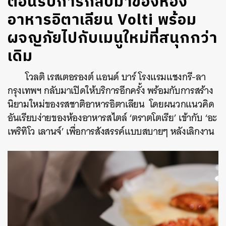
ต้อนรับการกลับมาของห้อง
อาหารอิตาเลียน Volti พร้อม
ผจญภัยไปกับเมนูใหม่ที่สนุกกว่า
เดิม
โวลติ เรสเตอรองต์ แอนด์ บาร์ โรงแรมแชงกรี-ลา
กรุงเทพฯ กลับมาเปิดให้บริการอีกครั้ง พร้อมกับการสร้าง
นิยามใหม่ของรสชาติอาหารอิตาเลียน โดยผนวกแนวคิด
อันเรียบง่ายของห้องอาหารสไตล์ ‘ตราตโตเรีย’ เข้ากับ ‘อะ
เพริทิโว เลานจ์’ เพื่อการสังสรรค์แบบสบายๆ หลังเลิกงาน