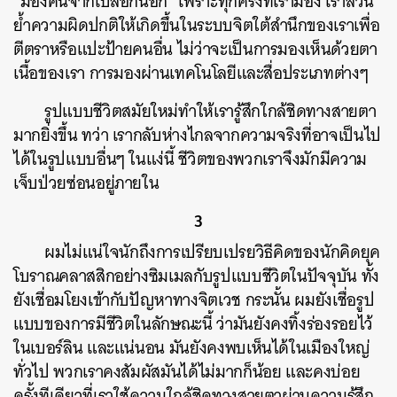
“มองคนจากเปลือกนอก” เพราะทุกครั้งที่เรามอง เราล้วน
ย้ำความผิดปกติให้เกิดขึ้นในระบบจิตใต้สำนึกของเราเพื่อ
ตีตราหรือแปะป้ายคนอื่น ไม่ว่าจะเป็นการมองเห็นด้วยตา
เนื้อของเรา การมองผ่านเทคโนโลยีและสื่อประเภทต่างๆ
รูปแบบชีวิตสมัยใหม่ทำให้เรารู้สึกใกล้ชิดทางสายตา
มากยิ่งขึ้น ทว่า เรากลับห่างไกลจากความจริงที่อาจเป็นไป
ได้ในรูปแบบอื่นๆ ในแง่นี้ ชีวิตของพวกเราจึงมักมีความ
เจ็บป่วยซ่อนอยู่ภายใน
3
ผมไม่แน่ใจนักถึงการเปรียบเปรยวิธีคิดของนักคิดยุค
โบราณคลาสสิกอย่างซิมเมลกับรูปแบบชีวิตในปัจจุบัน ทั้ง
ยังเชื่อมโยงเข้ากับปัญหาทางจิตเวช กระนั้น ผมยังเชื่อรูป
แบบของการมีชีวิตในลักษณะนี้ ว่ามันยังคงทิ้งร่องรอยไว้
ในเบอร์ลิน และแน่นอน มันยังคงพบเห็นได้ในเมืองใหญ่
ทั่วไป พวกเราคงสัมผัสมันได้ไม่มากก็น้อย และคงบ่อย
ครั้งทีเดียวที่เราใช้ความใกล้ชิดทางสายตาผ่านความรู้สึก