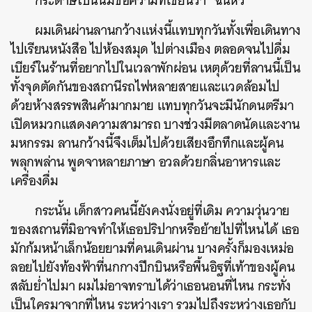
กระดาษใบนั้นมีข้อความที่เขียนว่า “ฉันหิว”
ผมเดินผ่านลานกว้างแห่งนี้แทบทุกวันทั้งเพื่อเดินทาง
ไปเรียนหนังสือ ไปห้องสมุด ไปต่างเมือง ตลอดจนไปดื่ม
เบียร์ในร้านที่อยากไปในเวลาพักผ่อน เหตุด้วยที่ลานนี้เป็น
ทั้งจุดตัดกันของสถานีรถไฟหลายสายและแวดล้อมไป
ด้วยห้างสรรพสินค้ามากมาย แทบทุกวันจะมีนักดนตรีมา
เปิดหมวกแสดงความสามารถ บางช่วงมีตลาดนัดและงาน
มหกรรม ลานกว้างนี้จึงเต็มไปด้วยเสียงอึกทึกและผู้คน
พลุกพล่าน พูดจาหลายภาษา อวลด้วยกลิ่นอาหารและ
เครื่องดื่ม
กระนั้น เด็กสาวคนนี้ยังคงนั่งอยู่ที่เดิม ความวุ่นวาย
ของสถานที่มิอาจทำให้เธอปริปากหรือย้ายไปที่ไหนได้ เธอ
มักก้มหน้าเล็กน้อยยามที่คนเดินผ่าน บางครั้งก็มองเหม่อ
ลอยไปยังท้องฟ้าที่นกกางปีกบินหรือพื้นอิฐที่เท้าของผู้คน
สลับย่ำไปมา ผมไม่อาจทราบได้ว่าเธอนอนที่ไหน กระทั่ง
เป็นใครมาจากที่ไหน ระหว่างเรา รวมไปถึงระหว่างเธอกับ