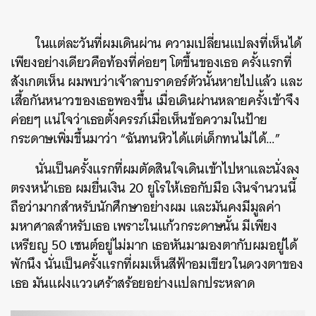
ในแต่ละวันที่ผมเดินผ่าน ความเปลี่ยนแปลงที่เห็นได้
เพียงอย่างเดียวคือท้องที่ค่อยๆ โตขึ้นของเธอ ครั้งแรกที่
สังเกตเห็น ผมพบว่าเจ้าลาบราดอร์ตัวนั้นหายไปแล้ว และ
เสื้อกันหนาวของเธอพองขึ้น เมื่อเดินผ่านหลายครั้งเข้าจึง
ค่อยๆ แน่ใจว่าเธอตั้งครรภ์เมื่อเห็นข้อความในป้าย
กระดาษเพิ่มขึ้นมาว่า “ฉันทนหิวได้แต่เด็กทนไม่ได้…”
นั่นเป็นครั้งแรกที่ผมตัดสินใจเดินเข้าไปหาและนั่งลง
ตรงหน้าเธอ ผมยื่นเงิน 20 ยูโรให้เธอกับมือ เงินจำนวนนี้
ถือว่ามากสำหรับนักศึกษาอย่างผม และมันคงมีมูลค่า
มหาศาลสำหรับเธอ เพราะในแก้วกระดาษนั้น มีเพียง
เหรียญ 50 เซนต์อยู่ไม่มาก เธอหันมามองตากับผมอยู่ได้
พักนึง นั่นเป็นครั้งแรกที่ผมเห็นสีฟ้าอมเขียวในดวงตาของ
เธอ มันแฝงแววเศร้าสร้อยอย่างแปลกประหลาด