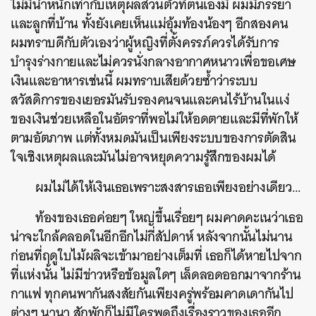
ไม่มีน้ำหนักเท่ากับเหตุผลส่วนตัวที่ตนเองมี ผมมีภรรยา
และลูกที่บ้าน ทั้งยังเคยเห็นแม่อุ้มท้องน้องๆ อีกสองคน
ผมทราบดีกับตัวเองว่าผู้หญิงที่ตั้งครรภ์ควรได้รับการ
บำรุงร่างกายและไม่ควรนั่งกลางอากาศหนาวเพื่อขอเศษ
เงินและอาหารเช่นนี้ ผมทราบเสียด้วยซ้ำว่าระบบ
สวัสดิการของเยอรมันรับรองคนจนและคนไร้บ้านในแง่
ของเงินช่วยเหลือในอัตราที่พอไม่ให้อดตายและมีที่พักให้
ตามอัตภาพ แต่ทั้งหมดมันเป็นเพียงระบบของการตัดสิน
ใจเชิงเหตุผลและมันไม่อาจหยุดความรู้สึกของผมได้
ผมไม่ได้ให้เงินเธอเพราะสงสารเธอเพียงอย่างเดียว…
ท้องของเธอค่อยๆ ใหญ่ขึ้นเรื่อยๆ ผมคาดคะเนว่าเธอ
น่าจะใกล้คลอดในอีกอีกไม่กี่สัปดาห์ หลังจากนั้นไม่นาน
ก่อนที่ฤดูใบไม้ผลิจะเข้ามาอย่างเต็มที่ เธอก็ได้หายไปจาก
ที่แห่งนั้น ไม่มีข่าวหรือข้อมูลใดๆ เล็ดลอดออกมาจากร้าน
กาแฟ ทุกคนพากันสงสัยกันเพียงครู่พร้อมคาดเดากันไป
ต่างๆ นานา สักพักก็ไม่มีใครพูดถึงเรื่องราวของเธออีก