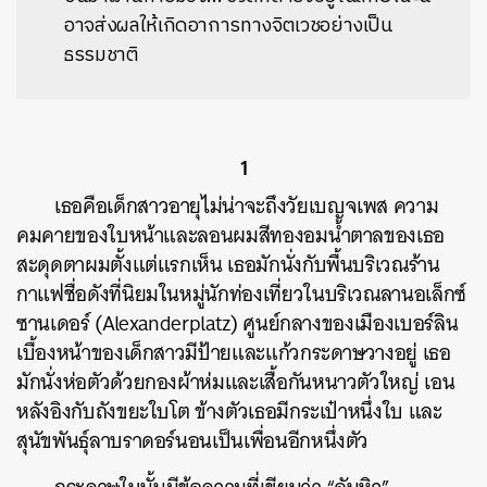
อาจส่งผลให้เกิดอาการทางจิตเวชอย่างเป็น
ธรรมชาติ
1
เธอคือเด็กสาวอายุไม่น่าจะถึงวัยเบญจเพส ความ
คมคายของใบหน้าและลอนผมสีทองอมน้ำตาลของเธอ
สะดุดตาผมตั้งแต่แรกเห็น เธอมักนั่งกับพื้นบริเวณร้าน
กาแฟชื่อดังที่นิยมในหมู่นักท่องเที่ยวในบริเวณลานอเล็กซ์
ซานเดอร์ (Alexanderplatz) ศูนย์กลางของเมืองเบอร์ลิน
เบื้องหน้าของเด็กสาวมีป้ายและแก้วกระดาษวางอยู่ เธอ
มักนั่งห่อตัวด้วยกองผ้าห่มและเสื้อกันหนาวตัวใหญ่ เอน
หลังอิงกับถังขยะใบโต ข้างตัวเธอมีกระเป๋าหนึ่งใบ และ
สุนัขพันธุ์ลาบราดอร์นอนเป็นเพื่อนอีกหนึ่งตัว