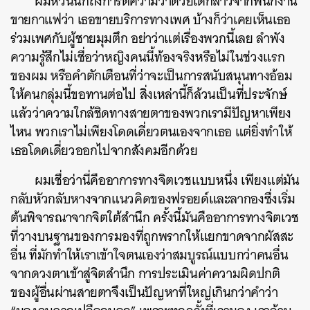
ผมหวนนึกถึงการตีความว่าด้วยเด็กสาวจากพนักงาน
ขายกาแฟว่า เธอขายบริการทางเพศ บ้างก็ว่าเคยเห็นเธอ
ร่วมเพศกับผู้ชายมุมตึก อย่าว่าแต่เรื่องพวกนี้เลย ลำพัง
ความรู้สึกไม่เชื่อว่าหญิงคนนี้ท้องจริงหรือไม่ในช่วงแรก
ของผม หรือคำตักเตือนที่ว่าจะเป็นการสนับสนุนทางอ้อม
ให้คนกลุ่มนี้ขอทานต่อไป สิ่งเหล่านี้ก็ล้วนเป็นที่ประจักษ์
แล้วว่าความใกล้ชิดทางสายตาของพวกเรามีปัญหาเพียง
ไหน พวกเราไม่เพียงโดดเดี่ยวตนเองจากเธอ แต่ยิ่งทำให้
เธอโดดเดี่ยวออกไปจากสังคมอีกด้วย
ผมเชื่อว่านี่คืออาการทางจิตเวชแบบหนึ่ง เพียงแต่มัน
กลับหัวกลับหางจากแนวคิดของฟรอยด์และลากองซึ่งเริ่ม
ต้นพิจารณาจากจิตใต้สำนึก ครั้งนี้มันคืออาการทางจิตเวช
ที่วางบนฐานของการมองที่ถูกพรากให้แยกขาดจากผัสสะ
อื่น ที่มักทำให้เราเข้าใจตนเองว่าสมบูรณ์แบบกว่าคนอื่น
จากดวงตาเข้าสู่จิตสำนึก การประเมินค่าความผิดปกติ
ของผู้อื่นผ่านสายตาจึงเป็นปัญหาที่ใหญ่เกินกว่าคำว่า