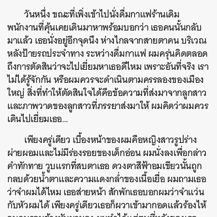
วันหนึ่ง ขณะที่เพิ่งเข้าไปนั่งดื่มกาแฟร้านเดิม
พนักงานที่คุ้นเคยเดินมาหาพร้อมบอกว่า เธอคนนั้นกลับ
มาแล้ว เธอนั่งอยู่อีกจุดนึง ห่างไกลจากสายตาคน บริเวณ
หลังป้ายรถประจำทาง ระหว่างดื่มกาแฟ ผมครุ่นคิดตลอด
ถึงการตัดสินว่าจะไปเยี่ยมหาเธอดีไหม เพราะอันที่จริง เรา
ไม่ได้รู้จักกัน หรือผมควรจะดำเนินตามครรลองของเมือง
ใหญ่ สิ่งที่ทำให้ตัดสินใจได้คือข้อความที่ส่งมาจากลูกสาว
และภาพวาดของลูกสาวที่ภรรยาส่งมาให้ ผมคิดว่าผมควร
เดินไปเยี่ยมเธอ…
เพียงครู่เดียว เบื้องหน้าของผมคือหญิงสาวรูปร่าง
ผ่ายผอมและไม่มีร่องรอยของเด็กอ่อน ผมนั่งลงเพื่อกล่าว
คำทักทาย วูบแรกที่สบตาเธอ ดวงตาสีฟ้าอมเขียวนั้นถูก
กลบด้วยน้ำตาและความแดงกล่ำของเนื้อเยื่อ ผมถามเธอ
ว่าจำผมได้ไหม เธอส่ายหน้า สักพักเธอบอกผมว่าจำแว่น
กับหัวผมได้ เพียงครู่เดียวเธอก็ผวาเข้ามากอดแล้วร้องไห้