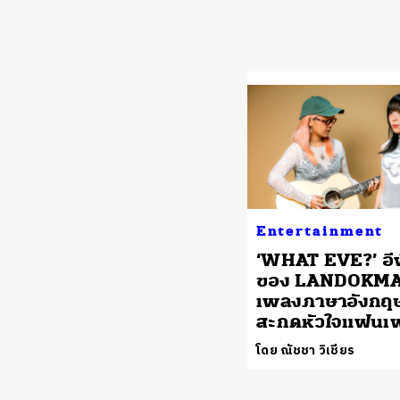
Entertainment
‘WHAT EVE?’ อีพ
ของ LANDOKMAI
เพลงภาษาอังกฤษ 
สะกดหัวใจแฟนเ
โดย ณัชชา วิเชียร