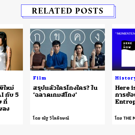
RELATED POSTS
Film
Histor
ีใหม่
สรุปแล้วใครโกงใคร? ใน
Here i
 กับ 5
‘ฉลาดเกมส์โกง’
การย้อ
ที่
Entro
พลง
โดย ณัฐ วิไลลักษณ์
โดย THE