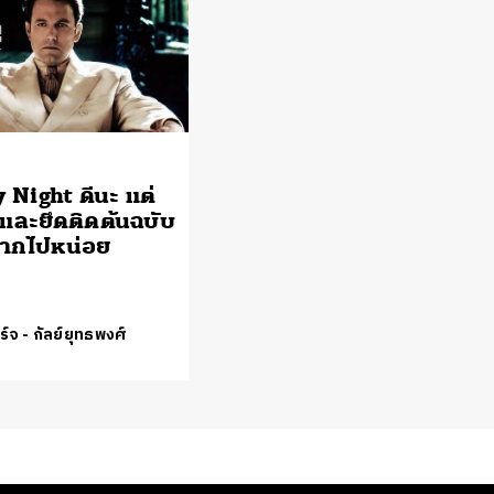
 Night ดีนะ แต่
อ และยึดติดต้นฉบับ
มากไปหน่อย
ร์จ - กัลย์ยุทธพงศ์