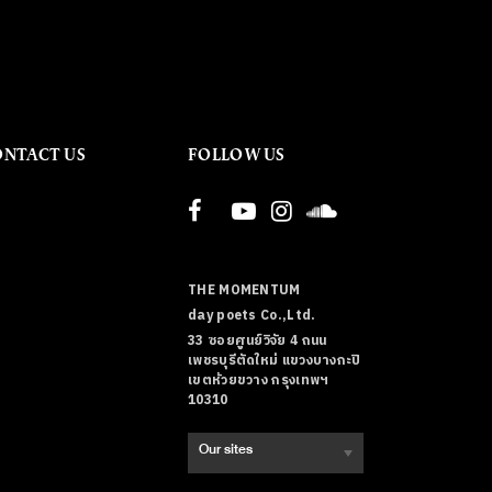
ONTACT US
FOLLOW US
THE MOMENTUM
day poets Co.,Ltd.
33 ซอยศูนย์วิจัย 4 ถนน
เพชรบุรีตัดใหม่ แขวงบางกะปิ
เขตห้วยขวาง กรุงเทพฯ
10310