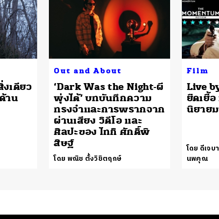
Out and About
Film
่งเดียว
‘Dark Was the Night-ผี
Live by
อด้าน
พุ่งไต้’ บทบันทึกความ
ยืดเยื้
ทรงจำและการพรากจาก
นิยาย
ผ่านเสียง วิดีโอ และ
ศิลปะของ ไทกิ ศักดิ์พิ
สิษฐ์
โดย ดีเจบา
โดย พณิช ตั้งวิชิตฤกษ์
นพคุณ