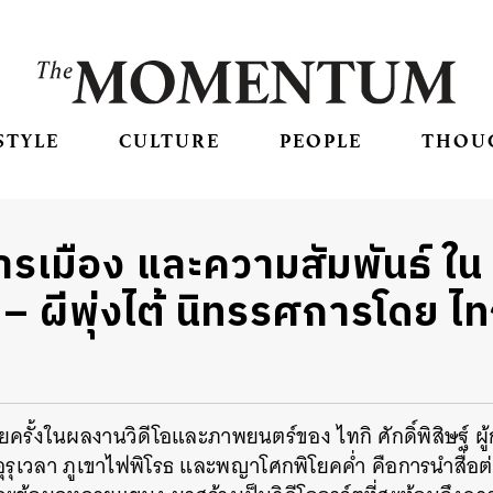
STYLE
CULTURE
PEOPLE
THOU
ารเมือง และความสัมพันธ์ ใ
– ผีพุ่งไต้ นิทรรศการโดย ไทกิ
่อยครั้งในผลงานวิดีโอและภาพยนตร์ของ ไทกิ ศักดิ์พิสิษฐ์ ผ
่น อุรุเวลา ภูเขาไฟพิโรธ และพญาโศกพิโยคค่ำ คือการนำสื่อ