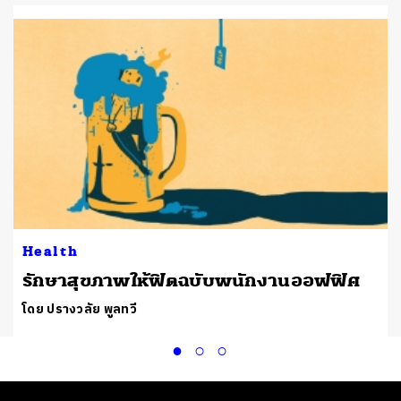
Health
้
​รักษาสุขภาพให้ฟิตฉบับพนักงานออฟฟิศ
โดย ปรางวลัย พูลทวี