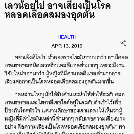
เลวน้อยไป อาจเสี่ยงเป็นโรค
หลอดเลือดสมองอุดตัน
HEALTH
APR 13, 2019
อย่าเพิ่งดีใจไป ถ้าผลตรวจไขมันออกมาว่า เรามีคลอ
เรสเตอรอลชนิดเลวหรือแอลดีแอลต่ำมากๆ เพราะมีงาน
วิจัยใหม่ออกมาว่า ผู้หญิงที่มีค่าแอลดีแอลต่ำมากอาจ
เสี่ยงต่อการเป็นโรคหลอดเลือดสมองอุดตันมากขึ้น
“คนส่วนใหญ่มักได้รับคำแนะนำให้ทำให้ระดับคลอ
เรสเตอรอลและไตรกลีเซอไรด์อยู่ในระดับต่ำเข้าไว้เพื่อ
ป้องกันโรคหัวใจ แต่งานศึกษาของเราแสดงให้เห็นว่าผู้
หญิงที่มีค่าไขมันเหล่านี้ต่ำมากๆ กลับเจอความเสี่ยงบาง
อย่าง คือความเสี่ยงเป็นโรคหลอดเลือดสมองอุดตัน” พา