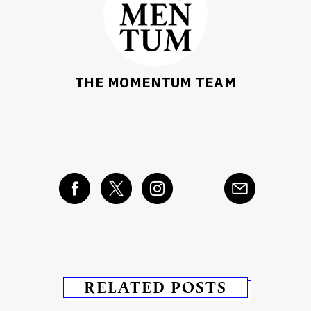
THE MOMENTUM TEAM
RELATED POSTS