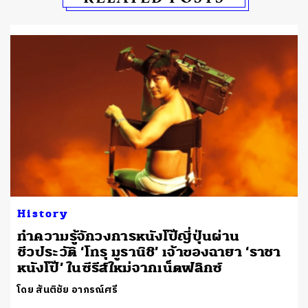
History
ทำความรู้จักวงการหนังโป๊ญี่ปุ่นผ่าน
ชีวประวัติ ‘โทรุ มูรานิชิ’ เจ้าของฉายา ‘ราชา
หนังโป๊’ ในซีรีส์ใหม่จากเน็ตฟลิกซ์
โดย สันติชัย อาภรณ์ศรี