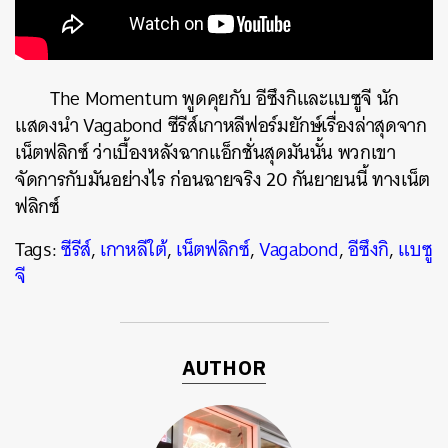
The Momentum พูดคุยกับ อีซึงกิและแบซูจี นัก
แสดงนำ Vagabond ซีรีส์เกาหลีฟอร์มยักษ์เรื่องล่าสุดจาก
เน็ตฟลิกซ์ ว่าเบื้องหลังฉากแอ็กชั่นสุดมันนั้น พวกเขา
จัดการกับมันอย่างไร ก่อนฉายจริง 20 กันยายนนี้ ทางเน็ต
ฟลิกซ์
Tags:
ซีรีส์
,
เกาหลีใต้
,
เน็ตฟลิกซ์
,
Vagabond
,
อีซึงกิ
,
แบซู
จี
ค้นหา
SHARE
TWEET
LINE
EMAIL
AUTHOR