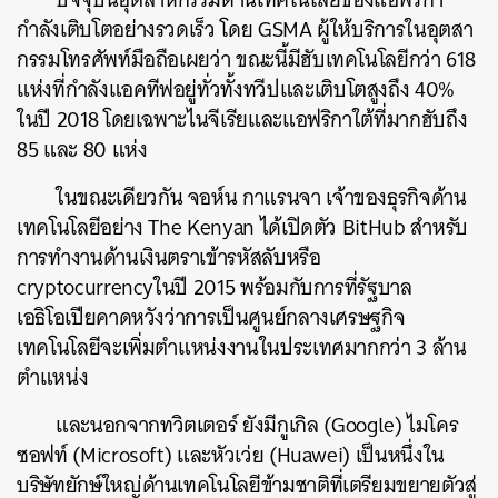
กำลังเติบโตอย่างรวดเร็ว โดย GSMA ผู้ให้บริการในอุตสา
กรรมโทรศัพท์มือถือเผยว่า ขณะนี้มีฮับเทคโนโลยีกว่า 618
แห่งที่กำลังแอคทีฟอยู่ทั่วทั้งทวีปและเติบโตสูงถึง 40%
ในปี 2018 โดยเฉพาะไนจีเรียและแอฟริกาใต้ที่มากฮับถึง
85 และ 80 แห่ง
ค้นหา
ในขณะเดียวกัน จอห์น กาแรนจา เจ้าของธุรกิจด้าน
SHARE
TWEET
LINE
EMAIL
เทคโนโลยีอย่าง The Kenyan ได้เปิดตัว BitHub สำหรับ
การทำงานด้านเงินตราเข้ารหัสลับหรือ
cryptocurrencyในปี 2015 พร้อมกับการที่รัฐบาล
เอธิโอเปียคาดหวังว่าการเป็นศูนย์กลางเศรษฐกิจ
เทคโนโลยีจะเพิ่มตำแหน่งงานในประเทศมากกว่า 3 ล้าน
ตำแหน่ง
และนอกจากทวิตเตอร์ ยังมีกูเกิล (Google) ไมโคร
ซอฟท์ (Microsoft) และหัวเว่ย (Huawei) เป็นหนึ่งใน
บริษัทยักษ์ใหญ่ด้านเทคโนโลยีข้ามชาติที่เตรียมขยายตัวสู่