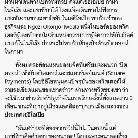
ผ่านมาเดินทางไปทั่วทั้งทวีป ตั้งแต่เอธิโอเปีย กานา
ไนจีเรีย และแอฟริกาใต้ โดยแจ็คเดินทางไปฟังการ
แข่งขันงานของสตาร์ตอัปในเอธิโอเปีย พบกับเจ้าของ
ธุรกิจและ Ngozi Okonjo-Iweala หนึ่งในบอร์ดของทวิต
เตอร์ผู้เคยทำงานในตำแหน่งกรรมการผู้จัดการให้กับเวิลด์
แบงก์ในไนจีเรีย ก่อนจะไปพบกับนักธุรกิจด้านบิตคอยน์
ในกานา
ทั้งหมดสะท้อนแผนของแจ็คที่เตรียมจะผนวก ‘บิต
คอยน์’ เข้ากับทวิตเตอร์และสแควร์เพย์เมนท์ (Square
Payments) โดยซีอีโอหนุ่มคนปัจจุบันของทวิตเตอร์ให้
รายละเอียดแผนของเขาคร่าวๆ ผ่านทางทวีตของเขา ว่า
จะใช้เวลาสำหรับทริปธุรกิจในแอฟริกาครั้งนี้ทั้งหมดราว 6
เดือน ขณะที่เขาอยู่เมืองแอดดิสอาบาบา เมืองหลวงของ
ประเทศเอธิโอเปีย
“มันเศร้านะที่ต้องจากทวีปนี้ไป…ในตอนนี้ แต่
แอฟริกาคือคำตอบของอนาคต! โดยเฉพาะอนาคตเรื่อง