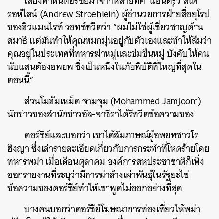
เสียงตำหนิดอร์ซีย์มาจากหลายทิศ แอนดรูว สโต
รอห์ไลน์ (Andrew Stroehlein) ผู้อำนวยการฝ่ายสื่อยุโรป
ของฮิวแมนไรท์ วอทซ์ทวีตว่า “ผมไม่ใช่ผู้เชี่ยวชาญด้าน
สมาธิ แต่มันทำให้คุณหมกมุ่นอยู่กับตัวเองและทำให้ลืมว่า
ค้นหา
คุณอยู่ในประเทศที่ทหารฆ่าหมู่และข่มขืนหมู่ บังคับให้คน
SHARE
TWEET
LINE
EMAIL
นับแสนต้องอพยพ ซึ่งเป็นหนึ่งในภัยพิบัติที่ใหญ่ที่สุดใน
ตอนนี้”
ส่วนโมฮัมเหม็ด จามจุม (Mohammed Jamjoom)
นักข่าวของสำนักข่าวอัล-จาซีราได้รีทวีตข้อความของ
ดอร์ซีย์และบอกว่า เขาได้สัมภาษณ์ผู้อพยพชาวโร
ฮิงญา ซึ่งเล่ารายละเอียดเกี่ยวกับการกระทำที่โหดร้ายโดย
ทหารพม่า เมื่อเดือนตุลาคม องค์การสหประชาชาติก็เพิ่ง
ออกรายงานที่ระบุว่ามีการฆ่าล้างเผ่าพันธุ์ในรัฐยะไข่
ข้อความของดอร์ซีย์ทำให้เขาพูดไม่ออกอย่างที่สุด
บางคนบอกว่าดอร์ซีย์โฆษณาการท่องเที่ยวให้พม่า