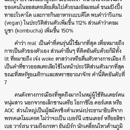
ของคนในออสเตรเลียเต็มไปด้วยนมอัลมอนด์ ขนมปังปิ้ง
ทาอะโวคาโด และการกินอาหารแบบคีโต พบคำว่าวีแกน
(vegan) ในประวัติส่วนตัวเพิ่มขึ้น 112% ส่วนคำว่าคอม
บูชา ​(kombucha) เพิ่มขึ้น 150%
คำว่า real เป็นคำที่คนรุ่นนี้ใช้มากที่สุด เพื่อหมายถึง
การเป็นตัวของตัวเอง ส่วนคำอื่นๆ ที่ติดอันดับด้วยก็มีทั้ง
lit ที่หมายถึง
เจ๋ง
woke ตาสว่างหรือตื่นตัวทางการเมือง ก็
เป็นคำที่ชาวออสเตรเลียใช้ในหน้าประวัติส่วนตัวมากที่สุด
ขณะที่สหรัฐอเมริกาและสหราชอาณาจักร คำนี้ติดอันดับที่
7
คนดังทางการเมืองที่พูดถึงมากในหมู่ผู้ใช้ทินเดอร์คน
หนุ่มสาว นอกจากอเล็กซานเดรีย โอกาซิโอ คอร์เตส หรือ
AOC ส่วนใหญ่เป็นผู้สมัครชิงตำแหน่งประธานาธิบดีจาก
พรรคเดโมแครต ไม่ว่าจะเป็น เบอร์นี แซนเดอร์ หรืออลิซา
เบธ วาร์เรน รวมถึงเกรตา ธันเบิร์ก นักเคลื่อนไหวด้านภูมิ