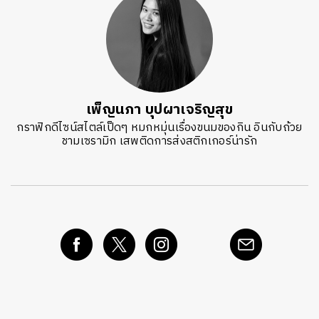
เพ็ญนภา บุปผาเจริญสุข
กราฟิกดีไซน์สไตล์เป็ดๆ หมกหมุ่นเรื่องขนมของกิน อินกับถ้วย
ชามเซรามิก เสพติดการส่งสติกเกอร์น่ารัก