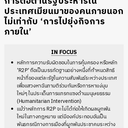
การต่อต้านรัฐประหารใน
ประเทศเมียนมาของคนภายนอก
ไม่เท่ากับ ‘การไปยุ่งกิจการ
ภายใน’
IN FOCUS
หลักการความรับผิดชอบในการคุ้
มครอง หรือหลัก
'
R2P'
ถือเป็นบรรทัดฐานอย่างหนึ่งที่
กำหนดสิทธิ
หน้าที่ของแต่ละรั
ฐในความสัมพันธ์ระหว่างประเทศ
เพื่อแสวงหาฉันทามติร่วมกันหรื
อการหาแง่มุม
ใหม่ๆ ในประเด็นการแทรกแซงด้านมนุ
ษยธรรม
(
Humanitarian Intervention
)
แม้ว่าหลักการ
R2P
จะไม่ได้ก่อให้เกิ
ดผลผูกพัน
ใหม่ในทางกฎหมาย แต่มีองค์ประกอบอันเป็น
พันธกรณี
ทางการเมืองที่ผูกพั
นประชาคมระหว่าง