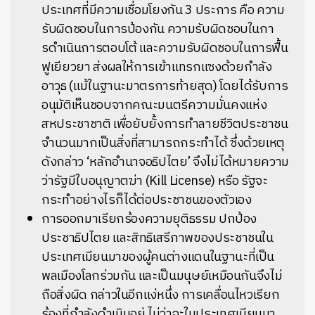
ประเทศที่มี
ความเชื่อมโยงกัน 3 ประการ คือ ความ
รับผิดชอบในการป้องกัน ความรับผิดชอบในกา
รดำเนิ
นการตอบโต้ และความรับผิดชอบในการฟื้น
ฟูเยี
ยวยา ส่งผลให้การเข้าแทรกแซงด้วยกำลัง
อาวุธ (แม้ในฐานะมาตรการท้ายสุด) โดยได้รับการ
อนุมัติเห็
นชอบจากคณะมนตรีความมั่นคงแห่
ง
สหประชาชาติ เพื่อยับยั้
งการทำลายชีวิตประชาชน
จำนวนมากเป็นสิ่งที่สามารถกระทำได้ ซึ่งด้วยเหตุ
ดังกล่าว ‘หลักอำนาจอธิปไตย’ จึงไม่ได้หมายความ
ว่ารัฐมีใบอนุญาตฆ่า (
Kill License
) หรือ รัฐจะ
กระทำอย่างไรก็ได้ต่
อประชาชนของตัวเอง
การออกมาเรียกร้องความยุติธรรม ปกป้อง
ประชาธิปไตย และสิทธิเสรี
ภาพของประชาชนใน
ประเทศเมี
ยนมาของผู้คนต่างแดนในฐานะที่
เป็น
พลเมืองโลกร่วมกัน และเป็นมนุษย์เหมือนกันจึงไม่
ถือสิ่งผิด กล่าวในอีกแง่หนึ่ง การเคลื่อนไหวเรียก
ร้องที่กำลั
งดำเนินอยู่ ไม่ว่าจะในประเทศเมียนมา