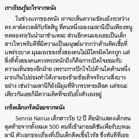
เราเรียนรู้อะไรจากหนัง
ค้นหา
ในช่วงแรกของหนัง เราจะเห็นความขัดแย้งระหว่าง
SHARE
TWEET
LINE
EMAIL
ดร.คาล์ดเวลล์กับจัสตินู ที่คนหนึ่งมองเมลานีเป็นเพียงหนู
ทดลองรอวันนำมาชำแหละ ส่วนอีกคนมองเธอเป็นเด็ก
สาวไหวพริบดีที่มีความเป็นมนุษย์มากกว่าด้านติดเชื้อที่
แพร่ระบาด มุมมองของทั้งสองคนไม่มีใครผิดใครถูก แต่
สิ่งที่ทั้งสองคนควรตระหนักถึงก็คือการเปิดใจยอมรับ
ความเห็นของอีกฝ่าย เพราะการปักใจไปด้านใดด้านหนึ่ง
มากเกินไปย่อมทำให้เรามองข้ามข้อเท็จจริงบางสิ่งบาง
อย่าง เช่นว่าเมลานีก็ยังมีมุมที่หิวกระหายเลือด แต่ขณะ
เดียวกันเธอก็มีความคิดที่จะยับยั้งตัวเองอยู่
เกร็ดเล็กเกร็ดน้อยจากหนัง
Sennia Nanua เด็กสาววัย 12 ปี คือนักแสดงเด็กคน
สุดท้ายจากทั้งหมด 500 คนที่เข้ามาออดิชันเพื่อรับบทเม
ลานี ตัวเอกของเรื่องที่เป็นเด็กติดเชื้อไวรัส ซึ่งทันทีที่เธอ