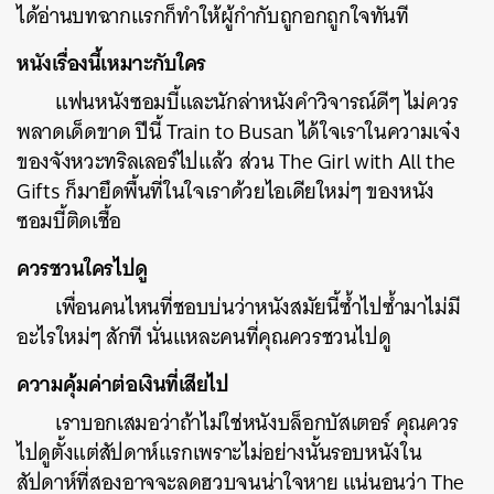
ได้อ่านบทฉากแรกก็ทำให้ผู้กำกับถูกอกถูกใจทันที
หนังเรื่องนี้เหมาะกับใคร
แฟนหนังซอมบี้และนักล่าหนังคำวิจารณ์ดีๆ ไม่ควร
พลาดเด็ดขาด ปีนี้ Train to Busan ได้ใจเราในความเจ๋ง
ของจังหวะทริลเลอร์ไปแล้ว ส่วน The Girl with All the
Gifts ก็มายึดพื้นที่ในใจเราด้วยไอเดียใหม่ๆ ของหนัง
ซอมบี้ติดเชื้อ
ควรชวนใครไปดู
เพื่อนคนไหนที่ชอบบ่นว่าหนังสมัยนี้ซ้ำไปซ้ำมาไม่มี
อะไรใหม่ๆ สักที นั่นแหละคนที่คุณควรชวนไปดู
ความคุ้มค่าต่อเงินที่เสียไป
เราบอกเสมอว่าถ้าไม่ใช่หนังบล็อกบัสเตอร์ คุณควร
ไปดูตั้งแต่สัปดาห์แรกเพราะไม่อย่างนั้นรอบหนังใน
สัปดาห์ที่สองอาจจะลดฮวบจนน่าใจหาย แน่นอนว่า The