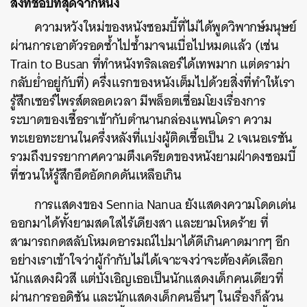
สิ่งที่ชอบที่สุดจากหนัง
ความหวังใหม่ของหนังซอมบี้ที่ไม่ได้พูดวิพากษ์มนุษย์
ผ่านการเอาตัวรอดซ้ำไปซ้ำมาจนเบื่อไปหมดแล้ว (เช่น
Train to Busan ที่ทำหนังทริลเลอร์ได้เทพมาก แต่ดราม่า
กลับย่ำอยู่กับที่) ครึ่งแรกของหนังเต็มไปด้วยสิ่งที่ทำให้เรา
รู้สึกเซอร์ไพรส์ตลอดเวลา มีพล็อตเชื่อมโยงเรื่องการ
ระบาดของเชื้อราเข้ากับตำนานกล่องแพนโดรา ความ
ทะเยอทะยานในครึ่งหลังที่แบ่งผู้ติดเชื้อเป็น 2 เจเนอเรชัน
รวมถึงบรรยากาศความตึงเครียดของหนังยามฝ่าดงซอมบี้
ที่ชวนให้รู้สึกอึดอัดกดดันเหลือเกิน
การแสดงของ Sennia Nanua ยังแสดงความโดดเด่น
ออกมาได้ทั้งยามสดใสไร้เดียงสา และยามโหดร้าย ที่
สามารถกดสลับโหมดอารมณ์ไปมาได้ดีเกินคาดมากๆ อีก
อย่างเราเข้าใจว่าผู้กำกับไม่ได้เจาะจงว่าจะต้องคัดเลือก
นักแสดงผิวสี แต่บังเอิญเธอเป็นนักแสดงเด็กคนเดียวที่
ผ่านการออดิชัน และนักแสดงเด็กคนอื่นๆ ในเรื่องก็ล้วน