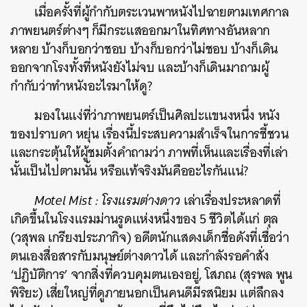
เมื่อครั้งที่ผู้กำกับตระเวนพาหนังไปฉายตามเทศกาล
ภาพยนตร์ต่างๆ ก็มีกระแสออกมาในทิศทางอันหลาก
หลาย บ้างก็บอกว่าชอบ บ้างก็บอกว่าไม่ชอบ บ้างก็เดิน
ออกจากโรงทั้งที่หนังยังไม่จบ และบ้างก็เดินมาถามผู้
กำกับว่าทำหนังอะไรมาให้ดู?
มองในแง่ที่ว่าภาพยนตร์เป็นศิลปะแขนงหนึ่ง หนัง
ของปราบดา หยุ่น เรื่องนี้ประสบความสำเร็จในการชี้ชวน
และกระตุ้นให้ผู้ชมตั้งคำถามว่า ภาพที่เห็นและเรื่องที่เล่า
นั้นเป็นไปตามนั้น หรือแท้จริงมันคืออะไรกันแน่?
Motel Mist : โรงแรมต่างดาว
เล่าเรื่องประหลาดที่
เกิดขึ้นในโรงแรมม่านรูดแห่งหนึ่งของ 5 ชีวิตได้แก่ ตุล
(วสุพล เกรียงประภากิจ) อดีตนักแสดงเด็กชื่อดังที่เชื่อว่า
ตนเองสื่อสารกับมนุษย์ต่างดาวได้ และกำลังรอคำสั่ง
‘ปฏิบัติการ’ จากสิ่งที่ควบคุมตนเองอยู่, โสภณ (สุรพล พูน
พิริยะ) เสี่ยใหญ่ที่ดูภายนอกเป็นคนดีมีรสนิยม แต่ลึกลง