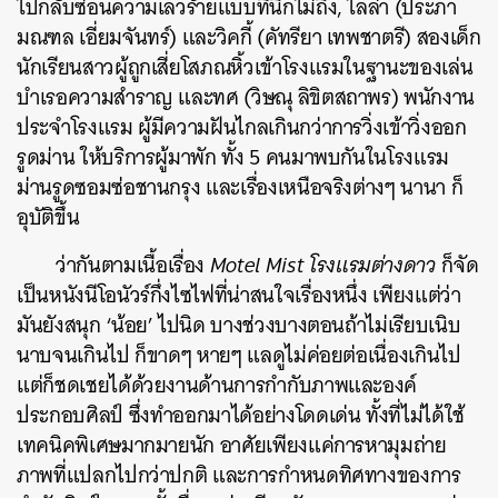
ไปกลับซ่อนความเลวร้ายแบบที่นึกไม่ถึง, ไลล่า (ประภา
มณฑล เอี่ยมจันทร์) และวิคกี้ (คัทรียา เทพชาตรี) สองเด็ก
นักเรียนสาวผู้ถูกเสี่ยโสภณหิ้วเข้าโรงแรมในฐานะของเล่น
บำเรอความสำราญ และทศ (วิษณุ ลิขิตสถาพร) พนักงาน
ประจำโรงแรม ผู้มีความฝันไกลเกินกว่าการวิ่งเข้าวิ่งออก
รูดม่าน ให้บริการผู้มาพัก ทั้ง 5 คนมาพบกันในโรงแรม
ม่านรูดซอมซ่อชานกรุง และเรื่องเหนือจริงต่างๆ นานา ก็
อุบัติขึ้น
ว่ากันตามเนื้อเรื่อง
Motel Mist โรงแรมต่างดาว
ก็จัด
เป็นหนังนีโอนัวร์กึ่งไซไฟที่น่าสนใจเรื่องหนึ่ง เพียงแต่ว่า
มันยังสนุก ‘น้อย’ ไปนิด บางช่วงบางตอนถ้าไม่เรียบเนิบ
นาบจนเกินไป ก็ขาดๆ หายๆ แลดูไม่ค่อยต่อเนื่องเกินไป
แต่ก็ชดเชยได้ด้วยงานด้านการกำกับภาพและองค์
ประกอบศิลป์ ซึ่งทำออกมาได้อย่างโดดเด่น ทั้งที่ไม่ได้ใช้
เทคนิคพิเศษมากมายนัก อาศัยเพียงแค่การหามุมถ่าย
ภาพที่แปลกไปกว่าปกติ และการกำหนดทิศทางของการ