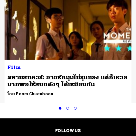
Film
สยามสแควร์: อาจหักมุมไม่รุนแรง แต่ก็เหวอ
มากพอให้สบถดังๆ ได้เหมือนกัน
โดย Poom Chuenboon
FOLLOW US