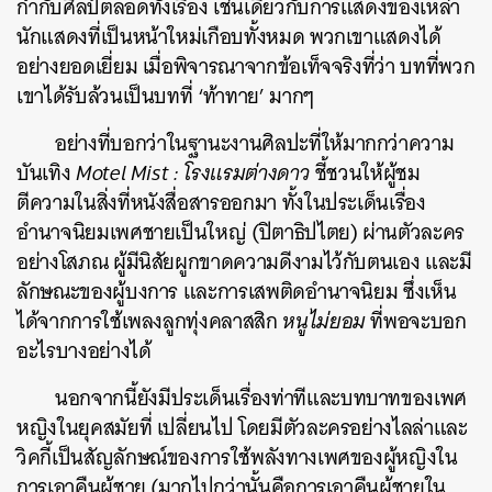
กำกับศิลป์ตลอดทั้งเรื่อง เช่นเดียวกับการแสดงของเหล่า
นักแสดงที่เป็นหน้าใหม่เกือบทั้งหมด พวกเขาแสดงได้
อย่างยอดเยี่ยม เมื่อพิจารณาจากข้อเท็จจริงที่ว่า บทที่พวก
เขาได้รับล้วนเป็นบทที่ ‘ท้าทาย’ มากๆ
อย่างที่บอกว่าในฐานะงานศิลปะที่ให้มากกว่าความ
บันเทิง
Motel Mist : โรงแรมต่างดาว
ชี้ชวนให้ผู้ชม
ตีความในสิ่งที่หนังสื่อสารออกมา ทั้งในประเด็นเรื่อง
อำนาจนิยมเพศชายเป็นใหญ่ (ปิตาธิปไตย) ผ่านตัวละคร
อย่างโสภณ ผู้มีนิสัยผูกขาดความดีงามไว้กับตนเอง และมี
ลักษณะของผู้บงการ และการเสพติดอำนาจนิยม ซึ่งเห็น
ได้จากการใช้เพลงลูกทุ่งคลาสสิก
หนูไม่ยอม
ที่พอจะบอก
อะไรบางอย่างได้
นอกจากนี้ยังมีประเด็นเรื่องท่าทีและบทบาทของเพศ
หญิงในยุคสมัยที่ เปลี่ยนไป โดยมีตัวละครอย่างไลล่าและ
วิคกี้เป็นสัญลักษณ์ของการใช้พลังทางเพศของผู้หญิงใน
การเอาคืนผู้ชาย (มากไปกว่านั้นคือการเอาคืนผู้ชายใน