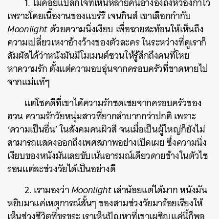
1. ไม่ค่อยแปลกใจที่เห็นหลายคนอ้างอิงถึงหว่องกาไว
เพราะโดยเนื้องานของแบร์รี เจนกินส์ เขาเลือกกำกับ
Moonlight
ด้วยความนิ่งเงียบ เพื่อฉายสะท้อนให้เห็นถึง
ความเปลี่ยวเหงาอ้างว้างของตัวละคร ในระหว่างที่ดูเราก็
สัมผัสได้ว่าหนังมันมีโมเมนต์ชวนให้รู้สึกถึงคนที่โหย
หาความรัก ตั้งแต่ความอบอุ่นจากครอบครัวที่ขาดหายไป
จากแม่แท้ๆ
แต่โชคดีที่เขาได้ความรักชดเชยจากครอบครัวของ
ฮวน ความรักวัยหนุ่มสาวที่ยากลำบากกว่าปกติ เพราะ
‘ความเป็นอื่น’ ในสังคมคนผิวสี จนเมื่อเป็นผู้ใหญ่ก็ยังไม่
สามารถแสดงออกถึงเพศสภาพอย่างเปิดเผย ซึ่งความนิ่ง
เงียบของหนังมันเลยขับเน้นอารมณ์เดียวดายข้างในตัวไช
รอนแต่ละช่วงวัยได้เป็นอย่างดี
2. เรามองว่า
Moonlight
เล่าน้อยแต่ได้มาก หนังมัน
หยิบมาแค่เหตุการณ์สั้นๆ ของสามช่วงวัยมาร้อยเรียงให้
เห็นช่วงชีวิตที่ขรุขระ เราเห็นปัญหาที่เขาเผชิญแค่นี้ก็พอ