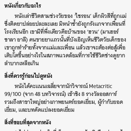
หนังเกี่ยวกับอะไร
หนังเล่าชีวิตสามช่วงวัยของ ‘ไชรอน’ เด็กผิวสีที่ถูกแม่
ซึ่งติดยาปล่อยปละละเลย มิหนำซ้ำยังถูกรังแกจากเพื่อนที่
โรงเรียนอีก เขามีที่พึ่งเดียวคือบ้านของ ‘ฮวน’ (มาเฮอร์
ชาลา อาลี) คนขายยาแถวนั้นที่บังเอิญเห็นชีวิตวัยเด็กของ
เขาถูกทำร้ายทั้งจากแม่และเพื่อน แล้วเขาจะต้องต่อสู้เพื่อ
เติบโตขึ้นอย่างไรในสภาพแวดล้อมที่การใช้ชีวิตช่างดูยาก
ลำบากเหลือเกิน
สิ่งที่ควรรู้ก่อนไปดูหนัง
หนังได้คะแนนเฉลี่ยจากนักวิจารณ์ Metacritic
99/100 (จาก 48 บทวิจารณ์) เข้าชิง 8 รางวัลออสการ์
รวมถึงสาขาใหญ่อย่างภาพยนตร์ยอดเยี่ยม, ผู้กำกับยอด
เยี่ยม, และบทดัดแปลงยอดเยี่ยม
สิ่งที่ชอบที่สุดจากหนัง