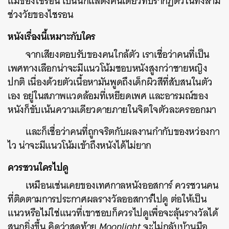
แม่ของไชรอน เป็นนักแสดงคนเดียวที่ปรากฏตัวในทั้งสาม
ช่วงวัยของไชรอน
หนังเรื่องนี้เหมาะกับใคร
จากเสียงตอบรับของคนใกล้ตัว เราเชื่อว่าคนที่เป็น
เพศทางเลือกน่าจะมีแนวโน้มชอบหนังสูงกว่าชายหญิง
ปกติ เนื่องด้วยตัวเนื้อหามันพูดถึงเด็กผิวสีที่สับสนในตัว
เอง อยู่ในสภาพแวดล้อมที่เหยียดเพศ และอารมณ์ของ
หนังก็ขับเน้นความเดียวดายภายในจิตใจตัวละครออกมา
และก็เชื่อว่าคนที่ถูกจริตกับผลงานกำกับของหว่องกา
ไว น่าจะมีแนวโน้มเข้าถึงหนังได้ไม่ยาก
ควรชวนใครไปดู
เหมือนเช่นเคยของเทศกาลหนังออสการ์ ควรชวนคน
ที่ติดตามการประกาศผลรางวัลออสการ์ไปดู ต่อให้เป็น
แนวหรือไม่ใช่แนวที่เขาชอบก็ควรไปดูเพื่อจะลุ้นรางวัลได้
สนุกยิ่งขึ้น คิดว่าสุดท้าย
Moonlight
จะไม่กลับบ้านมือ