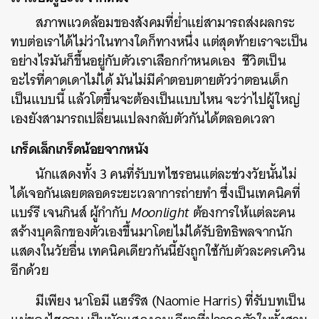
สภาพแวดล้อมของสังคมที่ย่ำแย่สามารถส่งผลกระ
ทบต่อเราได้ไม่ว่าในทางใดก็ทางหนึ่ง แต่สุดท้ายเราจะเป็น
ค้นหา
อย่างไรมันก็ขึ้นอยู่กับตัวเราเลือกกำหนดเอง ชีวิตเป็น
SHARE
TWEET
LINE
EMAIL
อะไรที่คาดเดาไม่ได้ มันไม่มีคำตอบตายตัวว่าตอนเด็ก
เป็นแบบนี้ แล้วโตขึ้นจะต้องเป็นแบบไหน จะว่าไปผู้ใหญ่
เองยังสามารถเปลี่ยนแปลงกลับตัวกันได้ตลอดเวลา
เกร็ดเล็กเกร็ดน้อยจากหนัง
นักแสดงทั้ง 3 คนที่รับบทไชรอนแต่ละช่วงวัยนั้นไม่
ได้เจอกันเลยตลอดระยะเวลาการถ่ายทำ ซึ่งเป็นเทคนิคที่
แบร์รี เจนกินส์ ผู้กำกับ
Moonlight
ต้องการให้แต่ละคน
สร้างบุคลิกของตัวเองขึ้นมาโดยไม่ได้รับอิทธิพลจากนัก
แสดงในวัยอื่น เทคนิคเดียวกันนี้ยังถูกใช้กับตัวละครเควิน
อีกด้วย
มีเพียง นาโอมี แฮร์ริส (Naomie Harris) ที่รับบทเป็น