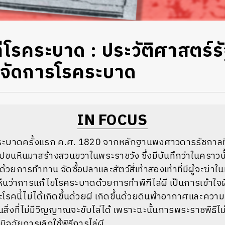
่โรคระบาด : ประวัติศาสตร์ร
รจัดการโรคระบาด
IN FOCUS
คระบาดครั้งแรก
ค
.
ศ
. 1820
จากหลักฐานพงศาวดารรัชกาลที
ไปขนหินมาสร้างสวนขวาในพระราชวัง
ซึ่งมีบันทึกว่าในคราวนั
คด้วยการทำทาน
จัดซื้อปลาและสัตว์สี่เท้าสองเท้าที่มีผู้จะฆ
็นว่าการแก้ไขโรคระบาดด้วยการทำพิฑีไล่ผี
เป็นการเข้าใจ
โรคนี้ไม่ได้เกิดขึ้นด้วยผี
เกิดขึ้นด้วยดินฟ้าอากาศและความปร
ป็นสิ่งที่ไม่มีวิญญาณจะขับไล่ได้
เพราะฉะนั้นการพระราชพิธีไม่
ิจฉัยการเลิกใช้พิธีการไล่ผี