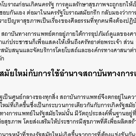
คโบราณก่อนเกิดนครรัฐ
การดูแลรักษาสุขภาพจะถูกยกให้เป
ดชอบกันเอง
ต่อมาในนครรัฐโบราณสมัยกรีก
กลับมองว่ากา
ราะปัญหาสุขภาพเป็นเรื่องของศีลธรรมที่ทุกคนพึงต้องปฏิบ
สถาบันทางการแพทย์ตกอยู่ภายใต้การอุปภัมถ์ดูแลของศ
แก่ประชาชนก็เพื่อแสดงให้เห็นถึงศรัทธาต่อพระเจ้า
ส่วน
การสนับสนุนและจัดบริการโดยโบสถ์และองค์กรทางศาสนาต่
ัก
ฐสมัยใหม่กับการใช้อำนาจสถาบันทางการ
ัฐเป็นศูนย์กลางของทุกสิ่ง
สถาบันการแพทย์จึงตกอยู่ในคว
หม่ที่เกิดขึ้นซึ่งเป็นกระบวนการเดียวกันกับการเกิดรัฐสมัย
นทางการแพทย์ในรัฐสมัยใหม่นั้น
มีวัตถุประสงค์พื้นฐานอยู่
่อสุขภาพ
โดยส่งเสริมให้ประชากรมีสุขภาพที่ดีเพื่อผลิตสร้า
ำนาจหน้าที่ของรัฐสมัยใหม่เกิดขึ้นจากการที่ต้องแข่งขันก