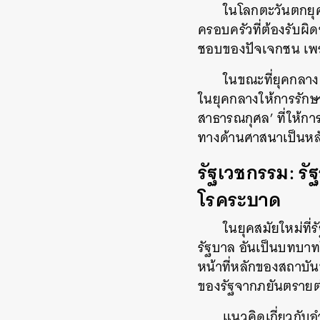
ในโลกตะวันตกยุ
ครอบครัวที่ต้องรับผิ
ชอบของปัจเจกชน
เพ
ในขณะที่ยุคกลาง
ในยุคกลางให้การรักษา
สาธารณกุศล
’
ที่ให้
ทางด้านศาสนาเป็นหล
รัฐเวชกรรม
:
รั
โรคระบาด
ในยุคสมัยใหม่ที่ร
รัฐบาล
อันเป็นบทบาทใ
หน้าที่หลักของสถาบั
ของรัฐจากภยันตรายต
แนวคิดเกี่ยวกับอ