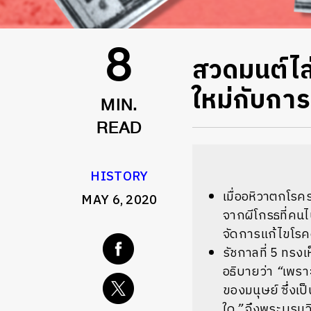
สวดมนต์ไล
8
ใหม่กับกา
MIN.
READ
HISTORY
เมื่ออหิวาตกโร
MAY 6, 2020
จากผีโกรธที่คน
จัดการแก้ไขโร
รัชกาลที่
5
ทรงเห
อธิบายว่า
“
เพราะ
ของมนุษย์
ซึ่งเ
ใด
”
จึงพระบรมวิน