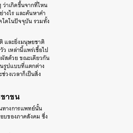
ๆ
ว่าเกิดขึ้นจากที่ไหน
ย่างไร
และค้นหาคำ
คใดในปัจจุบัน
รวมทั้ง
ติ
และยิ่งมนุษยชาติ
วัว
เหล่านี้แพร่เชื้อไป
มผัสด้วย
ขณะเดียวกัน
ยในรูปแบบที่แตกต่าง
่วงเวลาก็เป็นสิ่ง
ะชาชน
ันทางการแพทย์นั้น
ดชอบของภาคสังคม
ซึ่ง