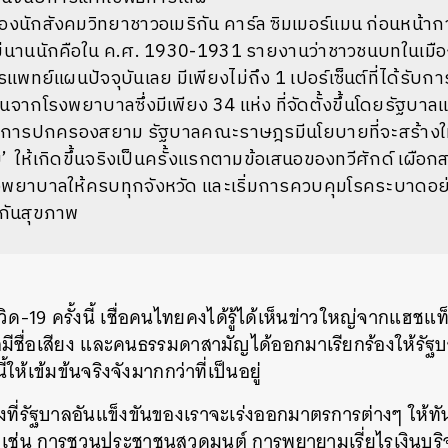
งนักสังคมวิทยาชาวอเมริกัน
คาร์ล
ซิมเมอร์แมน
ก่อนหน้าก
นานนักคือใน
ค
.
ศ
. 1930-1931
รายงานว่าชาวชนบทในเมือง
รแพทย์แผนปัจจุบันเลย
มีเพียงไม่ถึง
1
เปอร์เซ็นต์ที่ได้รั
ันจากโรงพยาบาลซึ่งมีเพียง
34
แห่ง
ที่จัดตั้งขึ้นโดยรัฐบา
ลงการปกครองสยาม
รัฐบาลคณะราษฎรมีนโยบายที่จะสร้างใ
ม
’
ให้เกิดขึ้นจริงเป็นครั้งแรกตามข้อเสนอของทวีศักด์
เผือก
รงพยาบาลให้ครบทุกจังหวัด
และเริ่มการควบคุมโรคระบาดอย่
งกันสุขภาพ
วิด
-19
ครั้งนี้
เชื่อคนไทยคงได้รู้ได้เห็นข่าวใหญ่จากแฮชแท
ีชื่อเสียง
และคนธรรมดาสามัญได้ออกมาเรียกร้องให้รัฐ
ให้เข้มข้นจริงจังมากกว่าที่เป็นอยู่
องที่รัฐบาลอันแข็งขันของเราจะเร่งออกมาตรการต่างๆ
ให้ทั
เช่น
การชวนประชาชนสวดมนต์
การพยายามเรี่ยไรเงินบ