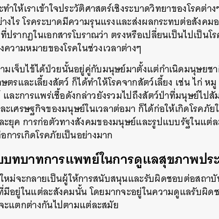
ะทำให้เราเข้าใจประวัติศาสตร์เชิงระบาดวิทยาของโรคต่าง
SHARE
TWEET
LINE
EMAIL
ย่างไร
โรคระบาดมีความรุนแรงและส่งผลกระทบต่อสังคมอ
ที่ปรากฏในเอกสารโบราณว่า
ตรงหรือเปลี่ยนเป็นไปเป็นโร
ลงความหมายของโรคในช่วงเวลาต่างๆ
มเจ็บไข้ได้ป่วยนั้นอยู่คู่กับมนุษย์มาตั้งแต่กำเนิดมนุษยชา
เกษตรและเลี้ยงสัตว์
ก็ได้ทำให้โรคจากสัตว์เลี้ยง
เช่น
ไก่
หมู
์
และการแพร่เชื้อดังกล่าวยังรวมไปถึงสัตว์ป่าที่มนุษย์ไปสั
ละเศรษฐกิจของมนุษย์ในเวลาต่อมา
ก็ได้ก่อให้เกิดโรคภั
ละยุค
การก่อตัวทางสังคมของมนุษย์และรูปแบบรัฐในแต่ละช
่อการเกิดโรคภัยเป็นอย่างมาก
ับบทบาทการแพทย์ในการดูแลสุขภาพปร
มัยใหม่จะกลายเป็นผู้ให้การสนับสนุนและรับผิดชอบต่อสถาบ
มีอยู่ในแต่ละสังคมนั้น
โดยมากจะอยู่ในความดูแลรับผิ
จะแตกต่างกันไปตามแต่ละสมัย