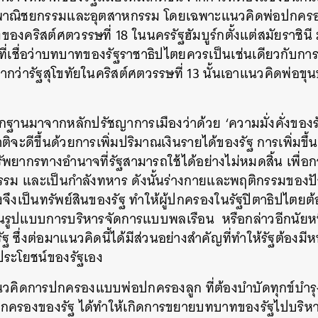
ุคพาณิชยกรรมและอุตสาหกรรม
โดยเฉพาะแนวคิดพ่อปกครอ
ังของคริสต์ศตวรรษที่
18
ในนครรัฐฮัมบูร์กตั้งแต่สมัยราชินี
ที่เชื่อว่าบทบาทของรัฐราชาธิปไตยควรเป็นเช่นเดียวกับ
ยมากว่ารัฐสุโขทัยในคริสต์ศตวรรษที่
13
นั้นเอาแนวคิดพ่อข
ากฐานมาจากหลักปรัชญาการเมืองว่าด้วย
‘ความมั่งคั่งของร
ติจะดีขึ้นด้วยการเพิ่มปริมาณเงินรายได้ของรัฐ
การเพิ่มขึ
รัพยากรทางอำนาจที่รัฐสามารถใช้ได้อย่างไม่หมดสิ้น
เพื่อ
รรม
และเป็นกำลังทหาร
ดังนั้นร่างกายและพฤติกรรมของ
ึงเป็นทรัพย์สินของรัฐ
ทำให้ผู้ปกครองในรัฐปิตาธิปไตยต
่านรูปแบบการบริหารจัดการแบบพลเรือน
หรือกล่าวอีกนัยห
ัฐ
ซึ่งต่อมาแนวคิดนี้ได้มีส่วนอย่างสำคัญที่ทำให้รัฐต้องมี
ประโยชน์ของรัฐเอง
แนวคิดการปกครองแบบพ่อปกครองลูก
ที่ต้องบำบัดทุกข์บำ
ปกครองของรัฐ
ได้ทำให้เกิดการขยายบทบาทของรัฐไปบริห