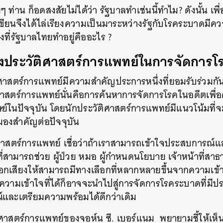
ยๆ
ท่าน
ก็อดสงสัยไม่ได้ว่า
รัฐบาลทำเช่นนี้ทำไม
?
ดังนั้น
เพ
เขียนจึงได้ไล่เรียงความเป็นมาระหว่างรัฐกับโรคระบาดมีคว
่งที่รัฐบาลไทยทำอยู่คืออะไร
?
ประวัติศาสตร์การแพทย์ในการจัดการโ
ศาสตร์การแพทย์มีความสำคัญประการหนึ่งที่ยอมรับร่วมกัน
าสตร์การแพทย์นั่นคือการค้นหาการจัดการโรคในอดีตเพื่อค
์ในปัจจุบัน
โดยนักประวัติศาสตร์การแพทย์มีแนวโน้มที่จะ
องสำคัญต่อปัจจุบัน
ศาสตร์การแพทย์
เชื่อว่าถ้าเราสามารถเข้าใจประสบการณ์แ
ี่สามารถช่วย
ผู้ป่วย
หมอ
ผู้กำหนดนโยบาย
เจ้าหน้าที่สา
ิออกเสียงให้สามารถมีทางเลือกที่หลากหลายขึ้นจากความเข้
ความเข้าใจที่ได้ก็อาจจะนำไปสู่การจัดการโรคระบาดที่มีป
และเตรียมความพร้อมได้ดีกว่าเดิม
ิศาสตร์การแพทย์ของจอห์น
ซี
.
เบอร์แนม
พยายามชี้ให้เห็
นหา