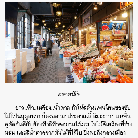
ตลาดนิโจ
ขาว..ฟ้า..เหลือง..น้ำตาล ถ้าให้สร้างแพนโทนของซัป
โปโรในฤดูหนาว ก็คงออกมาประมาณนี้ หิมะขาวๆ บนพื้น
ดูตัดกันดีกับท้องฟ้าสีฟ้าสดยามไร้เมฆ ใบไม้สีเหลืองที่ร่วง
หล่น และสีน้ำตาลจากต้นไม้ที่ไร้ใบ ยิ่งพอถึงกลางเมือง