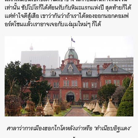
เท่านั้น ซัปโปโรก็ได้ต้อนรับกับหิมะแรกแห่งปี สุดท้ายก็ได้
แต่ทำใจดีสู้เสือ เขาว่ากันว่าถ้าเราได้ลองออกนอกคอมฟ
อร์ตโซนแล้วเราอาจเจอกับแง่มุมใหม่ๆ ก็ได้
ศาลาว่าการเมืองฮอกไกโดหลังเก่าหรือ ‘ทำเนียบอิฐแดง’