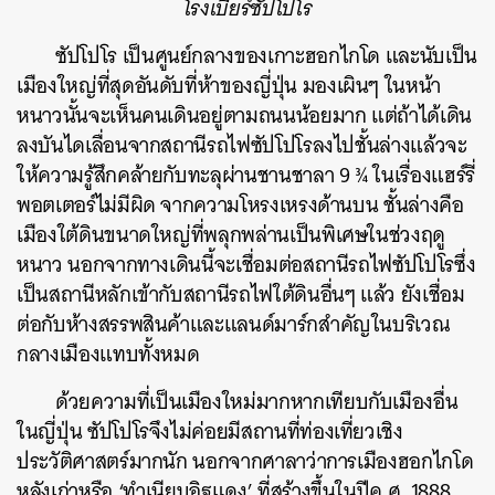
โรงเบียร์ซัปโปโร
ซัปโปโร เป็นศูนย์กลางของเกาะฮอกไกโด และนับเป็น
เมืองใหญ่ที่สุดอันดับที่ห้าของญี่ปุ่น มองเผินๆ ในหน้า
หนาวนั้นจะเห็นคนเดินอยู่ตามถนนน้อยมาก แต่ถ้าได้เดิน
ลงบันไดเลื่อนจากสถานีรถไฟซัปโปโรลงไปชั้นล่างแล้วจะ
ให้ความรู้สึกคล้ายกับทะลุผ่านชานชาลา 9 ¾ ในเรื่องแฮร์รี่
พอตเตอร์ไม่มีผิด จากความโหรงเหรงด้านบน ชั้นล่างคือ
เมืองใต้ดินขนาดใหญ่ที่พลุกพล่านเป็นพิเศษในช่วงฤดู
หนาว นอกจากทางเดินนี้จะเชื่อมต่อสถานีรถไฟซัปโปโรซึ่ง
เป็นสถานีหลักเข้ากับสถานีรถไฟใต้ดินอื่นๆ แล้ว ยังเชื่อม
ต่อกับห้างสรรพสินค้าและแลนด์มาร์กสำคัญในบริเวณ
กลางเมืองแทบทั้งหมด
ด้วยความที่เป็นเมืองใหม่มากหากเทียบกับเมืองอื่น
ในญี่ปุ่น ซัปโปโรจึงไม่ค่อยมีสถานที่ท่องเที่ยวเชิง
ประวัติศาสตร์มากนัก นอกจากศาลาว่าการเมืองฮอกไกโด
หลังเก่าหรือ ‘ทำเนียบอิฐแดง’ ที่สร้างขึ้นในปีค.ศ. 1888