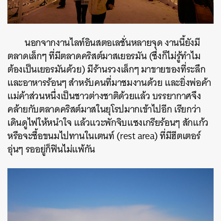
นอกจากงานไลท์อินสตอเลชั่นหลายจุด งานนี้ยังมี
ตลาดเล็กๆ ที่มีตลาดคริสต์มาสเยอรมัน (ซึ่งก็ไม่รู้ทำไม
ต้องเป็นเยอรมันด้วย) มีร้านรวงเล็กๆ มาขายของที่ระลึก
และอาหารร้อนๆ สำหรับคนที่มาชมงานด้วย และยิ่งพ่อค้า
แม่ค้าส่วนหนึ่งเป็นชาวต่างชาติด้วยแล้ว บรรยากาศจึง
คล้ายกับตลาดคริสต์มาสในยุโรปมากเข้าไปอีก เรียกว่า
เดินดูไฟให้หนำใจ แล้วแวะพักจิบแซงเกรียร้อนๆ สักแก้ว
หรือจะซื้อขนมไปทานในเตนท์ (rest area) ที่มีฮีตเตอร์
อุ่นๆ รออยู่ก็ฟินไม่แพ้กัน