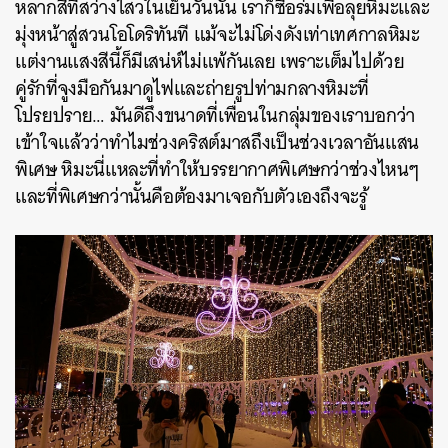
หลากสีที่สว่างไสวในเย็นวันนั้น เราก็ซื้อร่มเพื่อลุยหิมะและ
มุ่งหน้าสู่สวนโอโดริทันที แม้จะไม่โด่งดังเท่าเทศกาลหิมะ
แต่งานแสงสีนี้ก็มีเสน่ห์ไม่แพ้กันเลย เพราะเต็มไปด้วย
คู่รักที่จูงมือกันมาดูไฟและถ่ายรูปท่ามกลางหิมะที่
โปรยปราย… มันดีถึงขนาดที่เพื่อนในกลุ่มของเราบอกว่า
เข้าใจแล้วว่าทำไมช่วงคริสต์มาสถึงเป็นช่วงเวลาอันแสน
พิเศษ หิมะนี่แหละที่ทำให้บรรยากาศพิเศษกว่าช่วงไหนๆ
และที่พิเศษกว่านั้นคือต้องมาเจอกับตัวเองถึงจะรู้