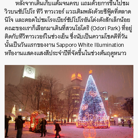
หลังจากเดินเก็บแต้มจนครบ แถมด้วยการขึ้นไปชม
วิวบนซัปโปโร ทีวี ทาวเวอร์ แวะเติมพลังด้วยซีฟู้ดที่ตลาด
นิโจ และดอดไปชมโรงเบียร์ซัปโปโรอันโด่งดังสักเล็กน้อย
คณะของเราก็เลือกมาเดินที่สวนโอโดริ (Odori Park) ที่อยู่
ติดกับทีวีทาวเวอร์ในช่วงเย็น ซึ่งนับเป็นความโชคดีที่วัน
นั้นเป็นวันแรกของงาน Sapporo White Illumination
หรืองานแสดงแสงสีประจำปีที่จัดขึ้นในช่วงต้นฤดูหนาว