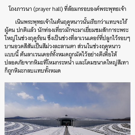
โถงภาวนา (prayer hall) ที่ล้อมกรอบองค์พระพุทธเจ้า
เนินพระพุทธเจ้าในต้นฤดูหนาวนั้นเรียกว่าแทบจะไร้
ผู้คน ปกติแล้ว นักท่องเที่ยวมักจะมาเยี่ยมชมสักการะพระ
ใหญ่ในช่วงฤดูร้อน ซึ่งเป็นช่วงที่ลาเวนเดอร์ที่ปลูกไว้รอบๆ
บานอวดสีสันเป็นสีม่วงละลานตา ส่วนในช่วงฤดูหนาว
แบบนี้ ต้นลาเวนเดอร์ทั้งหมดถูกมัดไว้อย่างดีเพื่อให้
ปลอดภัยจากหิมะที่โหมกระหน่ำ และโดมขนาดใหญ่สีเทา
ก็ถูกหิมะกลบแทบทั้งหมด