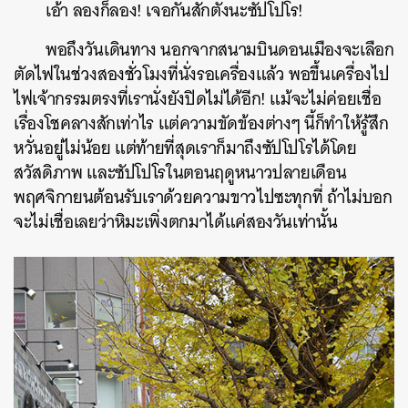
เอ้า ลองก็ลอง! เจอกันสักตั้งนะซัปโปโร!
พอถึงวันเดินทาง นอกจากสนามบินดอนเมืองจะเลือก
ตัดไฟในช่วงสองชั่วโมงที่นั่งรอเครื่องแล้ว พอขึ้นเครื่องไป
ไฟเจ้ากรรมตรงที่เรานั่งยังปิดไม่ได้อีก! แม้จะไม่ค่อยเชื่อ
เรื่องโชคลางสักเท่าไร แต่ความขัดข้องต่างๆ นี้ก็ทำให้รู้สึก
หวั่นอยู่ไม่น้อย แต่ท้ายที่สุดเราก็มาถึงซัปโปโรได้โดย
สวัสดิภาพ และซัปโปโรในตอนฤดูหนาวปลายเดือน
พฤศจิกายนต้อนรับเราด้วยความขาวไปซะทุกที่ ถ้าไม่บอก
จะไม่เชื่อเลยว่าหิมะเพิ่งตกมาได้แค่สองวันเท่านั้น