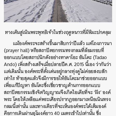
ทางเดินสู่เนินพระพุทธิเจ้าในช่วงฤดูหนาวที่มีหิมะปกคลุม
แม้องค์พระจะสร้างขึ้นมาสิบกว่าปีแล้ว แต่โถงภาวนา
(prayer hall) หรือสถาปัตยกรรมทรงกลมที่ล้อมรอบที่
ออกแบบโดยสถาปนิกดังอย่างทาดาโอะ อันโดะ (Tadao
Ando) เพิ่งสร้างเสร็จเมื่อปลายปีค.ศ. 2015 นี้เอง ว่ากันว่า
แต่เดิมนั้น องค์พระที่ตั้งเด่นอยู่กลางทุ่งดูไม่ค่อยสงบสัก
เท่าไร ท้ายสุดแล้วจึงมีการขอให้อันโดะมาช่วยออกแบบ
เพื่อแก้ปัญหา อันโดะซึ่งเชี่ยวชาญด้านการออกแบบ
สถาปัตยกรรมเชิงจิตวิญญาณจึงเกิดไอเดียที่จะ ‘ฝัง’ องค์
พระ โดยให้เหลือแค่พระเศียรปรากฏออกมาเหนือเนินทรง
กลมนี้เท่านั้น และทางเดียวที่จะเห็นองค์พระได้เต็มองค์
คือการเดินผ่านอุโมงค์ยาว 40 เมตรเข้าไปเท่านั้น ซึ่ง