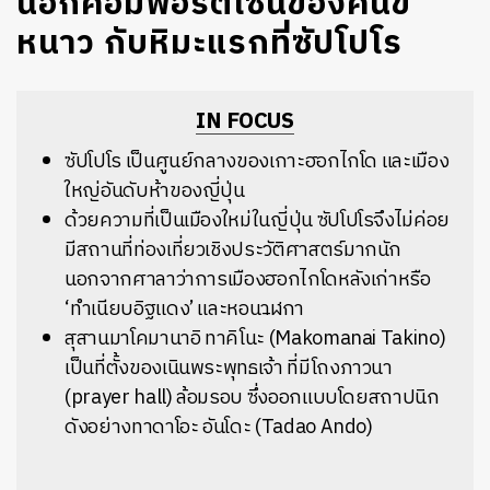
นอกคอมฟอร์ตโซนของคนขี้
หนาว กับหิมะแรกที่ซัปโปโร
IN FOCUS
ซัปโปโร เป็นศูนย์กลางของเกาะฮอกไกโด และเมือง
ใหญ่อันดับห้าของญี่ปุ่น
ด้วยความที่เป็นเมืองใหม่ในญี่ปุ่น ซัปโปโรจึงไม่ค่อย
มีสถานที่ท่องเที่ยวเชิงประวัติศาสตร์มากนัก
นอกจากศาลาว่าการเมืองฮอกไกโดหลังเก่าหรือ
‘ทำเนียบอิฐแดง’ และหอนาฬิกา
สุสานมาโคมานาอิ ทาคิโนะ (Makomanai Takino)
เป็นที่ตั้งของเนินพระพุทธเจ้า ที่มีโถงภาวนา
(prayer hall) ล้อมรอบ ซึ่งออกแบบโดยสถาปนิก
ดังอย่างทาดาโอะ อันโดะ (Tadao Ando)