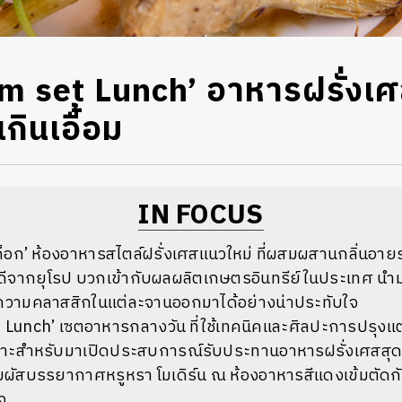
m set Lunch’ อาหารฝรั่งเศส
กินเอื้อม
IN FOCUS
งค็อก’ ห้องอาหารสไตล์ฝรั่งเศสแนวใหม่ ที่ผสมผสานกลิ่นอาย
ดีจากยุโรป บวกเข้ากับผลผลิตเกษตรอินทรีย์ในประเทศ นำ
ความคลาสสิกในแต่ละจานออกมาได้อย่างน่าประทับใจ
 Lunch’ เซตอาหารกลางวัน ที่ใช้เทคนิคและศิลปะการปรุงแต่ง
าะสำหรับมาเปิดประสบการณ์รับประทานอาหารฝรั่งเศสสุด
สัมผัสบรรยากาศหรูหรา โมเดิร์น ณ ห้องอาหารสีแดงเข้มตัด
จ