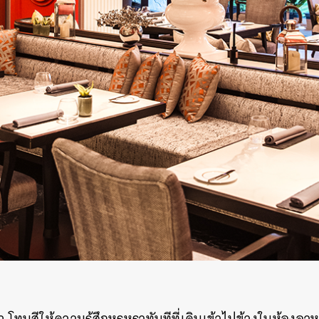
 โทนสีให้ความรู้สึกหรูหราทันทีที่เดินเข้าไปข้างในห้องอา