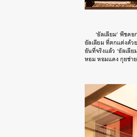
‘อัลเลียม’ พืชดอ
อัลเลียม ที่ตกแต่งด้
อันที่จริงแล้ว ‘อัลเล
หอม หอมแดง กุยช่าย เ