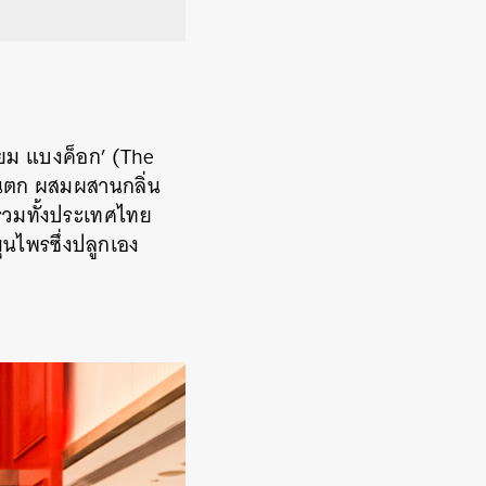
ียม แบงค็อก’ (The
ันตก ผสมผสานกลิ่น
รวมทั้งประเทศไทย
นไพรซึ่งปลูกเอง