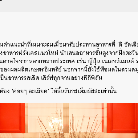
็นคำแนะนำที่เหมาะสมเมื่อมารับประทานอาหารที่ ‘ดิ อัลเล
งอาหารฝรั่งเศสแนวใหม่ นำเสนออาหารชั้นสูงจากฝั่งตะว
ันดาลใจจากหลากหลายประเทศ เช่น ญี่ปุ่น เนเธอร์แลนด์ 
มาของผลผลิตเกษตรอินทรีย์ นอกจากนี้ยังใช้พืชผลในสวนสมุ
็นอาหารรสเลิศ เสิร์ฟทุกจานอย่างพิถีพิถัน
ต้อง ‘ค่อยๆ ละเลียด’ ให้ลิ้นรับรสเต็มผัสสะเท่านั้น