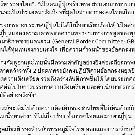
ิหารของไทย”, “เป็นคนญี่ปุ่นจริงเหรอ สอบตกมารยาทมาเป
ปุ่นจะเป็นประเทศน่ารังเกียจที่สุดในสายตาของคนไทยเกื
วงการต่างประเทศญี่ปุ่นไม่ได้มีเนื้อหาเรียกร้องให้ ‘เปิดด่า
ญี่ปุ่นแสดงความเคารพต่อความพยายามทางการทูตของทุกฝ่า
มาธิการชายแดนร่วม (General Border Committee: GB
ได้ทุ่มเทแรงกายแรงใจ เพื่อความก้าวหน้าของข้อตกลงห
หว่างกัมพูชาและไทยนั้นมีความสำคัญอย่างยิ่งต่อเสถียร
นคาดหวังว่าทั้ง 2 ประเทศจะยังคงปฏิบัติตามข้อตกลงหยุดยิ
วามตึงเครียด รวมถึงสร้างสันติภาพขึ้นได้ โดยประเทศญ
เทศต่อไปในการบรรเทาความตึงเครียด และดำเนินมาตรการให้
ติอย่างจริงจัง”
์จะเต็มไปด้วยความคิดเห็นของชาวไทยที่ไม่เห็นด้วยกั
นื้อหาต่างๆ ที่ไม่เกี่ยวข้อง ทั้งภาษาไทยและภาษาญี่ปุ่น
กุลเกียรติ
รองหัวหน้าพรรคภูมิใจไทย ออกแถลงการณ์เช่นกันว