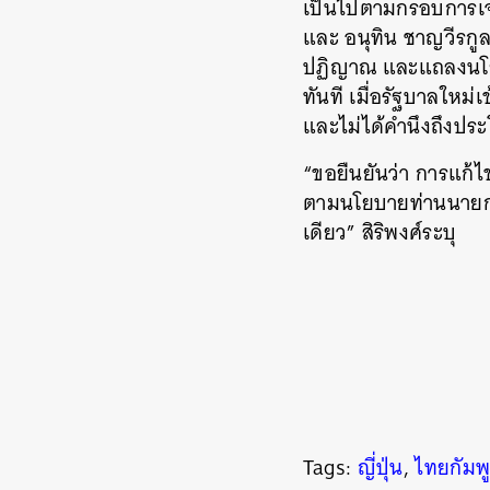
เป็นไปตามกรอบการเจรจ
และ อนุทิน ชาญวีรกูล น
ปฏิญาณ และแถลงนโยบ
ทันที เมื่อรัฐบาลใหม
และไม่ได้คำนึงถึงปร
ค้
“ขอยืนยันว่า การแก้ไ
ตามนโยบายท่านนายกรั
เดียว” สิริพงศ์ระบุ
Tags:
ญี่ปุ่น
,
ไทยกัมพ