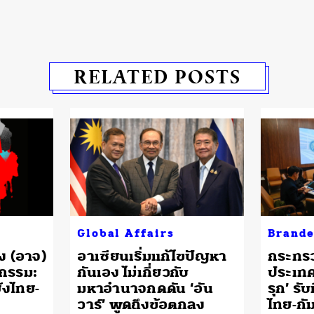
RELATED POSTS
Global Affairs
Brande
ง (อาจ)
อาเซียนเริ่มแก้ไขปัญหา
กระทร
กรรม:
กันเอง ไม่เกี่ยวกับ
ประเทศ
้งไทย-
มหาอำนาจกดดัน ‘อัน
รุก’ ร
วาร์’ พูดถึงข้อตกลง
ไทย-กั