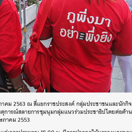
พฤษภาคม 2563 ณ สี่แยกราชประสงค์ กลุ่มประชาชนและนักกิ
หตุการณ์สลายการชุมนุมกลุ่มแนวร่วมประชาธิปไตยต่อต้าน
พฤษภาคม 2553