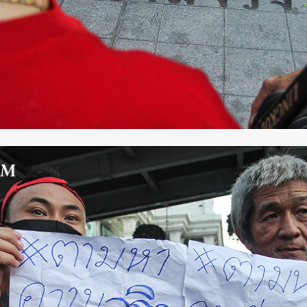
SHARE
TWEET
LINE
EMAIL