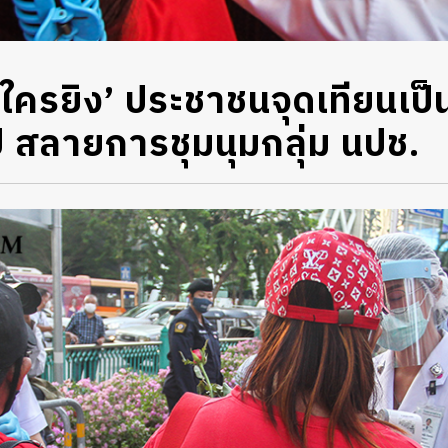
 ใครยิง’ ประชาชนจุดเทียนเป
ี สลายการชุมนุมกลุ่ม นปช.