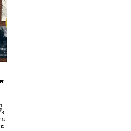
ดย
นหา
on
SHARE
TWEET
LINE
EMAIL
ั้ง
นาน
พาะ