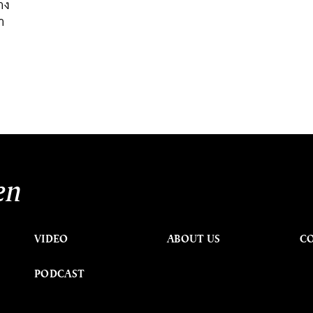
่าง
า
en
VIDEO
ABOUT US
C
PODCAST