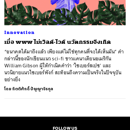
ค้นหา
SHARE
TWEET
LINE
EMAIL
Innovation
เมื่อ www ไม่เวิลด์-ไวด์ นวัตกรรมจึงเกิด
“อนาคตได้มาถึงแล้ว เพียงแต่ไม่ใช่ทุกคนที่จะได้เห็นมัน” คำ
กล่าวนี้ของนักเขียนแนว sci-fi ชาวแคนาเดียนอเมริกัน
William Gibson ผู้ให้กำเนิดคำว่า ‘ไซเบอร์สเปซ’ และ
นวนิยายแนวไซเบอร์พังก์ สะท้อนถึงความเป็นจริงในปัจจุบัน
อย่างยิ่ง
โดย
กิตติศักดิ์ ปัญญาจิรกุล
FOLLOW US