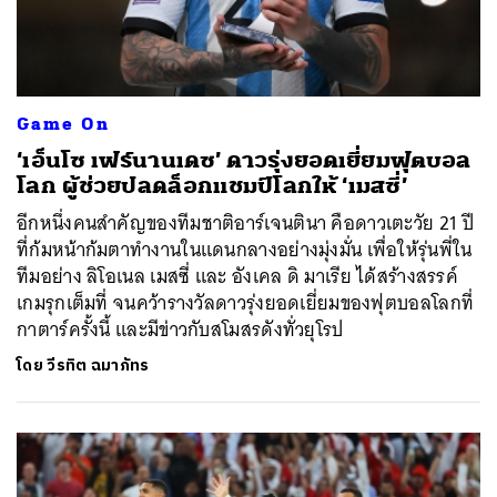
Game On
‘เอ็นโซ เฟร์นานเดซ’ ดาวรุ่งยอดเยี่ยมฟุตบอล
โลก ผู้ช่วยปลดล็อกแชมป์โลกให้ ‘เมสซี่’
อีกหนึ่งคนสำคัญของทีมชาติอาร์เจนตินา คือดาวเตะวัย 21 ปี
ที่ก้มหน้าก้มตาทำงานในแดนกลางอย่างมุ่งมั่น เพื่อให้รุ่นพี่ใน
ทีมอย่าง ลิโอเนล เมสซี่ และ อังเคล ดิ มาเรีย ได้สร้างสรรค์
เกมรุกเต็มที่ จนคว้ารางวัลดาวรุ่งยอดเยี่ยมของฟุตบอลโลกที่
กาตาร์ครั้งนี้ และมีข่าวกับสโมสรดังทั่วยุโรป
โดย
วีรทิต ฉมาภัทร
ค้นหา
SHARE
TWEET
LINE
EMAIL