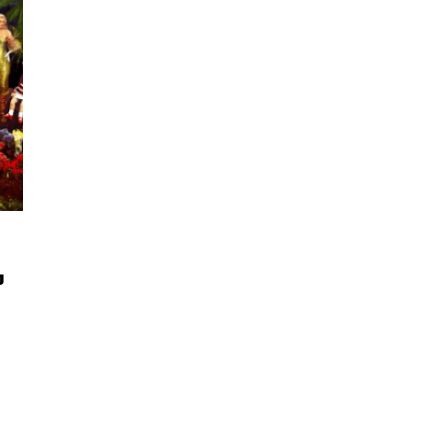
นหา
ง
SHARE
TWEET
LINE
EMAIL