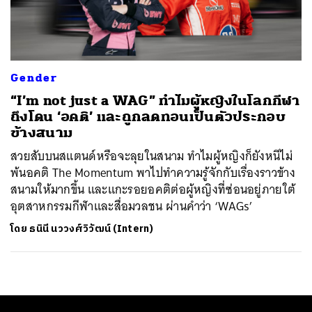
ค้นหา
SHARE
TWEET
LINE
EMAIL
Gender
“I’m not just a WAG” ทำไมผู้หญิงในโลกกีฬา
ถึงโดน ‘อคติ’ และถูกลดทอนเป็นตัวประกอบ
ข้างสนาม
สวยสับบนสแตนด์หรือจะลุยในสนาม ทำไมผู้หญิงก็ยังหนีไม่
พ้นอคติ The Momentum พาไปทำความรู้จักกับเรื่องราวข้าง
สนามให้มากขึ้น และแกะรอยอคติต่อผู้หญิงที่ซ่อนอยู่ภายใต้
อุตสาหกรรมกีฬาและสื่อมวลชน ผ่านคำว่า ‘WAGs’
โดย
ธนินี นววงศ์วิวัฒน์ (Intern)