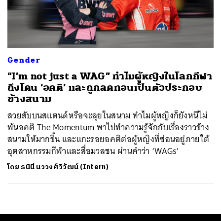
ค้นหา
SHARE
TWEET
LINE
EMAIL
Gender
“I’m not just a WAG” ทำไมผู้หญิงในโลกกีฬา
ถึงโดน ‘อคติ’ และถูกลดทอนเป็นตัวประกอบ
ข้างสนาม
สวยสับบนสแตนด์หรือจะลุยในสนาม ทำไมผู้หญิงก็ยังหนีไม่
พ้นอคติ The Momentum พาไปทำความรู้จักกับเรื่องราวข้าง
สนามให้มากขึ้น และแกะรอยอคติต่อผู้หญิงที่ซ่อนอยู่ภายใต้
อุตสาหกรรมกีฬาและสื่อมวลชน ผ่านคำว่า ‘WAGs’
โดย
ธนินี นววงศ์วิวัฒน์ (Intern)