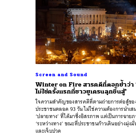
Screen and Sound
Winter on Fire สารคดีที่ตอกย้ำว่า ‘น
ไม่ใช่ครั้งแรกที่ชาวยูเครนลุกขึ้นสู้’
ค้
ใจความสำคัญของสารคดีที่ตามถ่ายการต่อสู้ขอ
ประชาชนตลอด 93 วัน ไม่ใช่ความต้องการนำเส
‘ปลายทาง’ ที่ได้มาซึ่งอิสรภาพ แต่เป็นการฉาย
‘ระหว่างทาง’ ขณะที่ประชาชนก้าวเดินอย่างมุ่งมั่
และเจ็บปวด