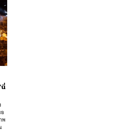
ี่
นหา
ง
SHARE
TWEET
LINE
EMAIL
นอ
ภาพ
น