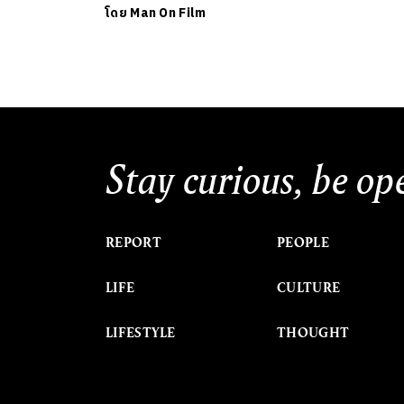
โดย
Man On Film
Stay curious, be op
REPORT
PEOPLE
LIFE
CULTURE
LIFESTYLE
THOUGHT