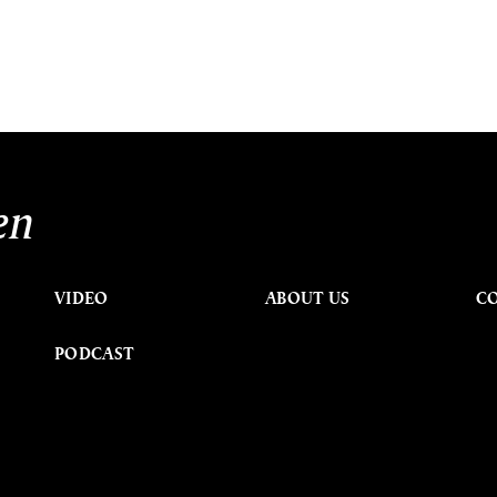
en
VIDEO
ABOUT US
C
PODCAST