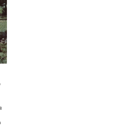
จ
นหา
SHARE
TWEET
LINE
EMAIL
ง
ด