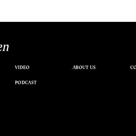
en
VIDEO
ABOUT US
C
PODCAST