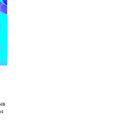
นหา
SHARE
TWEET
LINE
EMAIL
่ผล
อง