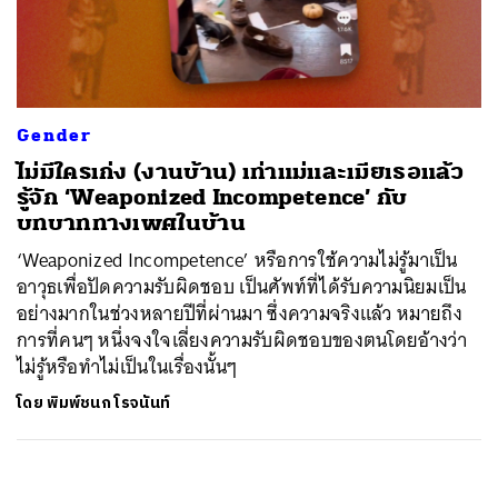
ค้นหา
SHARE
TWEET
LINE
EMAIL
Gender
ไม่มีใครเก่ง (งานบ้าน) เท่าแม่และเมียเธอแล้ว
รู้จัก ‘Weaponized Incompetence’ กับ
บทบาททางเพศในบ้าน
‘Weaponized Incompetence’ หรือการใช้ความไม่รู้มาเป็น
อาวุธเพื่อปัดความรับผิดชอบ เป็นศัพท์ที่ได้รับความนิยมเป็น
อย่างมากในช่วงหลายปีที่ผ่านมา ซึ่งความจริงแล้ว หมายถึง
การที่คนๆ หนึ่งจงใจเลี่ยงความรับผิดชอบของตนโดยอ้างว่า
ไม่รู้หรือทำไม่เป็นในเรื่องนั้นๆ
โดย
พิมพ์ชนก โรจนันท์